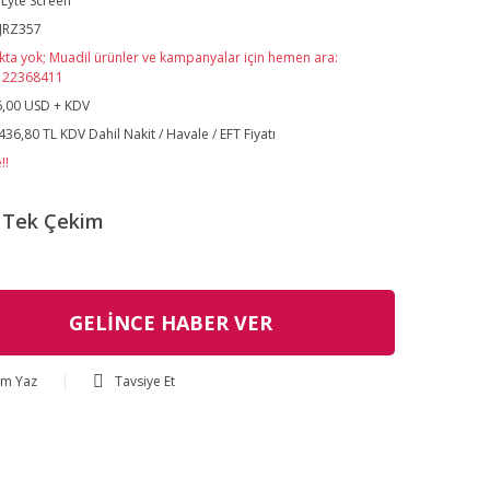
Lyte Screen
JRZ357
kta yok; Muadil ürünler ve kampanyalar için hemen ara:
122368411
,00 USD + KDV
436,80 TL KDV Dahil Nakit / Havale / EFT Fiyatı
!!
Tek Çekim
GELİNCE HABER VER
um Yaz
Tavsiye Et