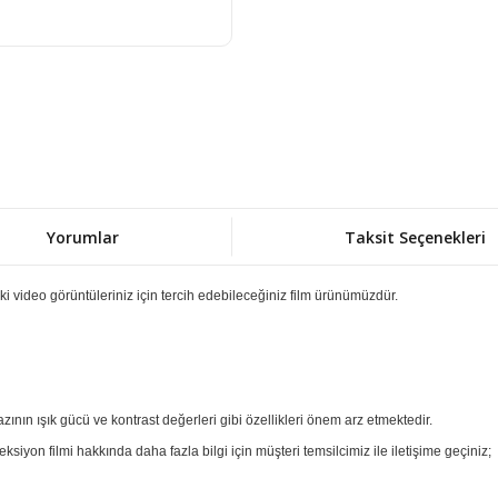
Yorumlar
Taksit Seçenekleri
i video görüntüleriniz için tercih edebileceğiniz film ürünümüzdür.
ının ışık gücü ve kontrast değerleri gibi özellikleri önem arz etmektedir.
siyon filmi hakkında daha fazla bilgi için müşteri temsilcimiz ile iletişime geçiniz;