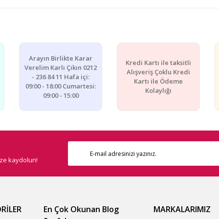
e diğer konularda yetersiz gördüğünüz noktaları öneri formunu kullanarak ta
Bu ürüne ilk yorumu siz yapın!
Arayın Birlikte Karar
Kredi Kartı ile taksitli
Yorum Yaz
Verelim Karlı Çıkın 0212
Alışveriş Çoklu Kredi
- 236 84 11 Hafa içi:
Kartı ile Ödeme
09:00 - 18:00 Cumartesi:
Kolaylığı
09:00 - 15:00
ize kaydolun!
Gönder
RİLER
En Çok Okunan Blog
MARKALARIMIZ