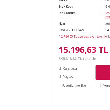
Marka
Pro
Stok Kodu
GH
Stok Durumu
Sto
02
Fiyat
266
Havale - EFT Fiyatı
14.
* 2.786,05 TL den başlayan taksitlerle
15.196,63 TL
3X5.318,82 TL taksitle
Karşılaştır
Paylaş
Yor