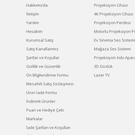
Hakkımızda
Projeksiyon Cihazı
İletişim
4K Projeksiyon Cihazı
Yardım
Projeksiyon Perdesi
Hesabım
Motorlu Projeksiyon P
Kurumsal Satış
Ev Sinema Ses Sistemi
Satış Kanallarımız
Mağaza Ses Sistemi
Şartlar ve Koşullar
Projeksiyon Askı Apara
Gizlilik ve Güvenlik
3D Gözlük
Ön Bilgilendirme Formu
Lazer TV
Mesafeli Satış Sözleşmesi
Ürün İade Formu
İndirimli Ürünler
Puan ve Hediye Çeki
Markalar
İade Şartları ve Koşulları