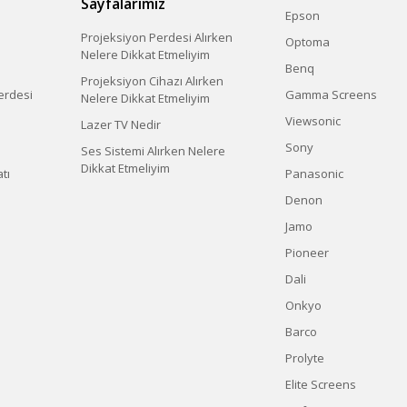
Sayfalarımız
Epson
Projeksiyon Perdesi Alırken
Optoma
Nelere Dikkat Etmeliyim
Benq
Projeksiyon Cihazı Alırken
erdesi
Gamma Screens
Nelere Dikkat Etmeliyim
Viewsonic
Lazer TV Nedir
Sony
Ses Sistemi Alırken Nelere
Dikkat Etmeliyim
tı
Panasonic
Denon
Jamo
Pioneer
Dali
Onkyo
Barco
Prolyte
Elite Screens