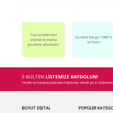
Bu ürünün fiyat bilgisi, resim, ürün açıklamalarında v
Görüş ve önerileriniz için teşekkür ederiz.
Ürün resmi kalitesiz, bozuk veya görüntülenemiyor.
Tüm ürünlerimiz
Ürün açıklamasında eksik bilgiler bulunuyor.
Ücretsiz Kargo 1.000 TL
orijinal ve marka
ve Üzeri
Ürün bilgilerinde hatalar bulunuyor.
garantisi altındadır
Ürün fiyatı diğer sitelerden daha pahalı.
Bu ürüne benzer farklı alternatifler olmalı.
E-BÜLTEN
LİSTEMİZE KAYDOLUN!
Yenilik ve kampanyalardan haberdar olmak çin e- bültenim
BOYUT DİJİTAL
POPÜLER KATEGO