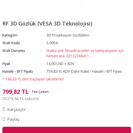
RF 3D Gözlük (VESA 3D Teknolojisi)
Kategori
3D Projeksiyon Gözlükleri
Stok Kodu
S-0054
Stok Durumu
Stokta yok; Muadil ürünler ve kampanyalar için
hemen ara: 02122368411
Fiyat
14,00 USD + KDV
Havale - EFT Fiyatı
759,83 TL KDV Dahil Nakit / Havale / EFT Fiyatı
* 146,63 TL den başlayan taksitlerle!!
799,82 TL
Tek Çekim
3X279,94 TL taksitle
Karşılaştır
Paylaş