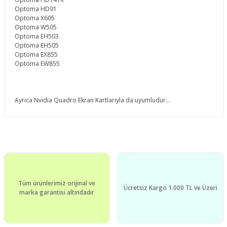
Optoma HD91
Optoma X605
Optoma W505
Optoma EH503
Optoma EH505
Optoma EX855
Optoma EW855
Ayrıca Nvidia Quadro Ekran Kartlarıyla da uyumludur...
Bu ürünün fiyat bilgisi, resim, ürün açıklamalarında ve diğer
konularda yetersiz gördüğünüz noktaları öneri formunu
Bu ürüne ilk yorumu siz yapın!
kullanarak tarafımıza iletebilirsiniz.
Görüş ve önerileriniz için teşekkür ederiz.
Yorum Yaz
Tüm ürünlerimiz orijinal ve
Ürün resmi kalitesiz, bozuk veya görüntülenemiyor.
Ücretsiz Kargo 1.000 TL ve Üzeri
marka garantisi altındadır
Ürün açıklamasında eksik bilgiler bulunuyor.
Ürün bilgilerinde hatalar bulunuyor.