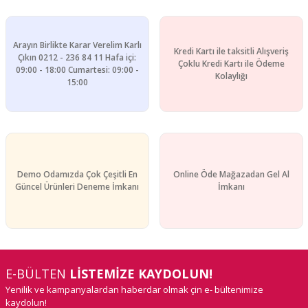
Ürün fiyatı diğer sitelerden daha pahalı.
Bu ürüne benzer farklı alternatifler olmalı.
Arayın Birlikte Karar Verelim Karlı
Kredi Kartı ile taksitli Alışveriş
Çıkın 0212 - 236 84 11 Hafa içi:
Çoklu Kredi Kartı ile Ödeme
09:00 - 18:00 Cumartesi: 09:00 -
Kolaylığı
15:00
Gönder
Demo Odamızda Çok Çeşitli En
Online Öde Mağazadan Gel Al
Güncel Ürünleri Deneme İmkanı
İmkanı
E-BÜLTEN
LİSTEMİZE KAYDOLUN!
Yenilik ve kampanyalardan haberdar olmak çin e- bültenimize
kaydolun!