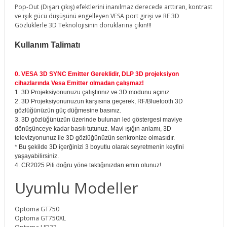
Pop-Out (Dışarı çıkış) efektlerini inanılmaz derecede arttıran, kontrast
ve ışık gücü düşüşünü engelleyen VESA port girişi ve RF 3D
Gözlüklerle 3D Teknolojisinin doruklarına çıkın!!!
Kullanım Talimatı
0. VESA 3D SYNC Emitter Gereklidir, DLP 3D projeksiyon
cihazlarında Vesa Emitter olmadan çalışmaz!
1. 3D Projeksiyonunuzu çalıştırınız ve 3D modunu açınız.
2. 3D Projeksiyonunuzun karşısına geçerek, RF/Bluetooth 3D
gözlüğünüzün güç düğmesine basınız.
3. 3D gözlüğünüzün üzerinde bulunan led göstergesi maviye
dönüşünceye kadar basılı tutunuz. Mavi ışığın anlamı, 3D
televizyonunuz ile 3D gözlüğünüzün senkronize olmasıdır.
* Bu şekilde 3D içerğinizi 3 boyutlu olarak seyretmenin keyfini
yaşayabilirsiniz.
4. CR2025 Pili doğru yöne taktığınızdan emin olunuz!
Uyumlu Modeller
Optoma GT750
Optoma GT750XL