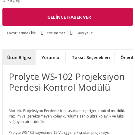
Paylaş
GELİNCE HABER VER
Yorum Yaz
Tavsiye Et
Ürün Bilgisi
Yorumlar
Taksit Seçenekleri
Önerile
Prolyte WS-102 Projeksiyon
Perdesi Kontrol Modülü
Motorlu Projeksiyon Perdeniz için tasarlanmış triger kontrol modülü.
Yazılım vs. gerektirmeyen kolay kuruluma sahip ultra kolaylık ve lüks
sağlayan bir üründür.
Prolyte WS-102 sayesinde 12 V trigger çıkışı olan projeksiyon