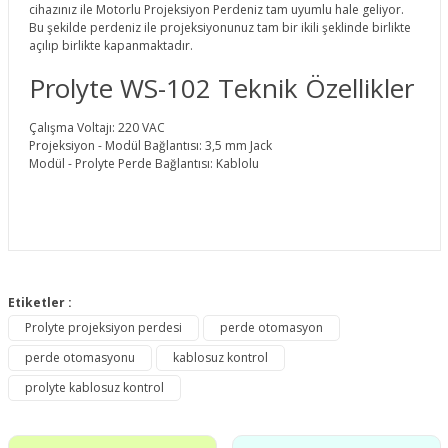
cihazınız ile Motorlu Projeksiyon Perdeniz tam uyumlu hale geliyor.
Bu şekilde perdeniz ile projeksiyonunuz tam bir ikili şeklinde birlikte
açılıp birlikte kapanmaktadır.
Prolyte WS-102 Teknik Özellikler
Çalışma Voltajı: 220 VAC
Projeksiyon - Modül Bağlantısı: 3,5 mm Jack
Modül - Prolyte Perde Bağlantısı: Kablolu
Bu ürünün fiyat bilgisi, resim, ürün açıklamalarında ve diğer
konularda yetersiz gördüğünüz noktaları öneri formunu
Etiketler :
Bu ürüne ilk yorumu siz yapın!
kullanarak tarafımıza iletebilirsiniz.
Prolyte projeksiyon perdesi
perde otomasyon
Görüş ve önerileriniz için teşekkür ederiz.
perde otomasyonu
kablosuz kontrol
Yorum Yaz
Ürün resmi kalitesiz, bozuk veya görüntülenemiyor.
prolyte kablosuz kontrol
Ürün açıklamasında eksik bilgiler bulunuyor.
Ürün bilgilerinde hatalar bulunuyor.