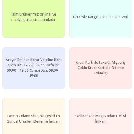
Ürün fiyatı diğer sitelerden daha pahalı.
Tüm ürünlerimiz orijinal ve
Bu ürüne benzer farklı alternatifler olmalı.
Ücretsiz Kargo 1.000 TL ve Üzeri
marka garantisi altındadır
Gönder
Arayın Birlikte Karar Verelim Karlı
Kredi Kartı ile taksitli Alışveriş
Çıkın 0212 - 236 84 11 Hafa içi:
Çoklu Kredi Kartı ile Ödeme
09:00 - 18:00 Cumartesi: 09:00 -
Kolaylığı
15:00
Demo Odamızda Çok Çeşitli En
Online Öde Mağazadan Gel Al
Güncel Ürünleri Deneme İmkanı
İmkanı