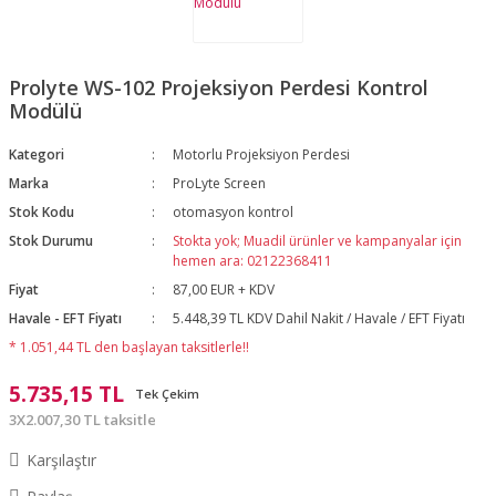
Prolyte WS-102 Projeksiyon Perdesi Kontrol
Modülü
Kategori
Motorlu Projeksiyon Perdesi
Marka
ProLyte Screen
Stok Kodu
otomasyon kontrol
Stok Durumu
Stokta yok; Muadil ürünler ve kampanyalar için
hemen ara: 02122368411
Fiyat
87,00 EUR + KDV
Havale - EFT Fiyatı
5.448,39 TL KDV Dahil Nakit / Havale / EFT Fiyatı
* 1.051,44 TL den başlayan taksitlerle!!
5.735,15 TL
Tek Çekim
3X2.007,30 TL taksitle
Karşılaştır