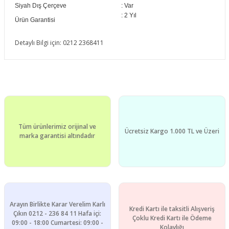
Siyah Dış Çerçeve
: Var
: 2 Yıl
Ürün Garantisi
Detaylı Bilgi için: 0212 2368411
Bu ürünün fiyat bilgisi, resim, ürün açıklamalarında ve diğer
konularda yetersiz gördüğünüz noktaları öneri formunu
Bu ürüne ilk yorumu siz yapın!
kullanarak tarafımıza iletebilirsiniz.
Görüş ve önerileriniz için teşekkür ederiz.
Yorum Yaz
Tüm ürünlerimiz orijinal ve
Ürün resmi kalitesiz, bozuk veya görüntülenemiyor.
Ücretsiz Kargo 1.000 TL ve Üzeri
marka garantisi altındadır
Ürün açıklamasında eksik bilgiler bulunuyor.
Ürün bilgilerinde hatalar bulunuyor.
Ürün fiyatı diğer sitelerden daha pahalı.
Bu ürüne benzer farklı alternatifler olmalı.
Arayın Birlikte Karar Verelim Karlı
Kredi Kartı ile taksitli Alışveriş
Çıkın 0212 - 236 84 11 Hafa içi:
Çoklu Kredi Kartı ile Ödeme
09:00 - 18:00 Cumartesi: 09:00 -
Kolaylığı