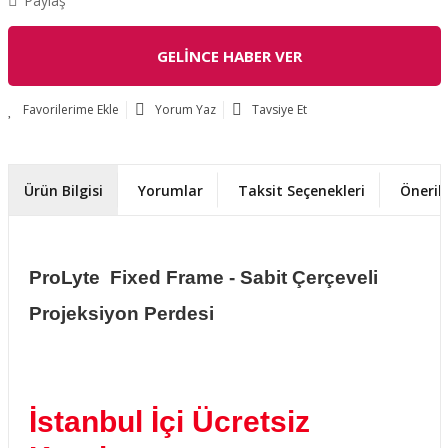
Paylaş
GELİNCE HABER VER
Yorum Yaz
Tavsiye Et
Ürün Bilgisi
Yorumlar
Taksit Seçenekleri
Önerile
ProLyte Fixed Frame - Sabit Çerçeveli
Projeksiyon Perdesi
İstanbul İçi Ücretsiz