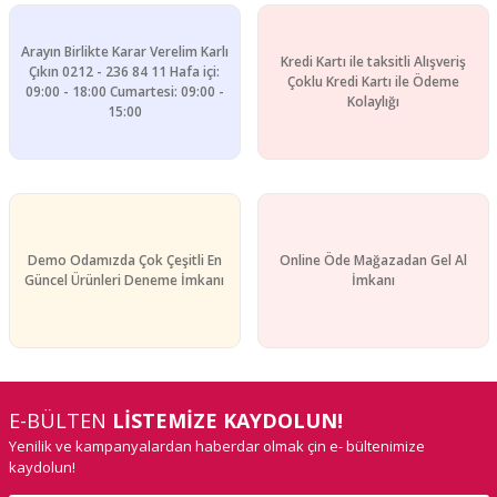
Bu ürüne benzer farklı alternatifler olmalı.
Arayın Birlikte Karar Verelim Karlı
Kredi Kartı ile taksitli Alışveriş
Çıkın 0212 - 236 84 11 Hafa içi:
Çoklu Kredi Kartı ile Ödeme
09:00 - 18:00 Cumartesi: 09:00 -
Kolaylığı
15:00
Gönder
Demo Odamızda Çok Çeşitli En
Online Öde Mağazadan Gel Al
Güncel Ürünleri Deneme İmkanı
İmkanı
E-BÜLTEN
LİSTEMİZE KAYDOLUN!
Yenilik ve kampanyalardan haberdar olmak çin e- bültenimize
kaydolun!