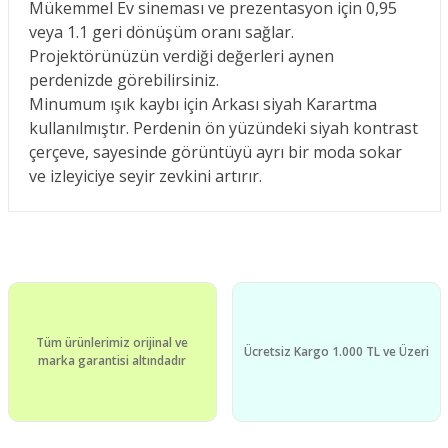
Mükemmel Ev sineması ve prezentasyon için 0,95
veya 1.1 geri dönüşüm oranı sağlar.
Projektörünüzün verdiği değerleri aynen
perdenizde görebilirsiniz.
Minumum ışık kaybı için Arkası siyah Karartma
kullanılmıştır. Perdenin ön yüzündeki siyah kontrast
çerçeve, sayesinde görüntüyü ayrı bir moda sokar
ve izleyiciye seyir zevkini artırır.
Bu ürünün fiyat bilgisi, resim, ürün açıklamalarında ve diğer
konularda yetersiz gördüğünüz noktaları öneri formunu
Bu ürüne ilk yorumu siz yapın!
kullanarak tarafımıza iletebilirsiniz.
Görüş ve önerileriniz için teşekkür ederiz.
Yorum Yaz
Tüm ürünlerimiz orijinal ve
Ürün resmi kalitesiz, bozuk veya görüntülenemiyor.
Ücretsiz Kargo 1.000 TL ve Üzeri
marka garantisi altındadır
Ürün açıklamasında eksik bilgiler bulunuyor.
Ürün bilgilerinde hatalar bulunuyor.
Ürün fiyatı diğer sitelerden daha pahalı.