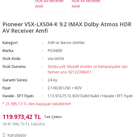
Pioneer VSX-LX504-K 9.2 IMAX Dolby Atmos HDR
AV Receiver Amfi
Kategori
AVR ve Stereo Amfiler
Marka
PIONEER
Stok Kodu
vsx-lx504
Stok Durumu
Stokta yok; Muadil ürünler ve kampanyalar için
hemen ara: 02122368411
Garanti Süresi
24 Ay
Fiyat
2.100,00 USD + KDV
Havale - EFT Fiyatı
113.974,75 TL KDV Dahil Nakit / Havale / EFT Fiyatı
* 21.995,13 TL den başlayan taksitlerle!!
119.973,42 TL
Tek Çekim
3X41.990,70 TL taksitle
Karşılaştır