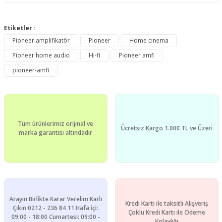
Bu ürünün fiyat bilgisi, resim, ürün açıklamalarında ve diğer
konularda yetersiz gördüğünüz noktaları öneri formunu
Etiketler :
Bu ürüne ilk yorumu siz yapın!
kullanarak tarafımıza iletebilirsiniz.
Pioneer amplifikatör
Pioneer
Home cinema
Görüş ve önerileriniz için teşekkür ederiz.
Pioneer home audio
Hi-fi
Pioneer amfi
Yorum Yaz
Ürün resmi kalitesiz, bozuk veya görüntülenemiyor.
pioneer-amfi
Ürün açıklamasında eksik bilgiler bulunuyor.
Ürün bilgilerinde hatalar bulunuyor.
Ürün fiyatı diğer sitelerden daha pahalı.
Tüm ürünlerimiz orijinal ve
Bu ürüne benzer farklı alternatifler olmalı.
Ücretsiz Kargo 1.000 TL ve Üzeri
marka garantisi altındadır
Gönder
Arayın Birlikte Karar Verelim Karlı
Kredi Kartı ile taksitli Alışveriş
Çıkın 0212 - 236 84 11 Hafa içi:
Çoklu Kredi Kartı ile Ödeme
09:00 - 18:00 Cumartesi: 09:00 -
Kolaylığı