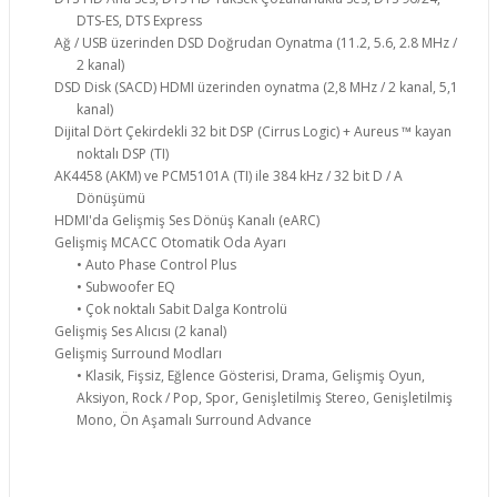
DTS-ES, DTS Express
Ağ / USB üzerinden DSD Doğrudan Oynatma (11.2, 5.6, 2.8 MHz /
2 kanal)
DSD Disk (SACD) HDMI üzerinden oynatma (2,8 MHz / 2 kanal, 5,1
kanal)
Dijital Dört Çekirdekli 32 bit DSP (Cirrus Logic) + Aureus ™ kayan
noktalı DSP (TI)
AK4458 (AKM) ve PCM5101A (TI) ile 384 kHz / 32 bit D / A
Dönüşümü
HDMI'da Gelişmiş Ses Dönüş Kanalı (eARC)
Gelişmiş MCACC Otomatik Oda Ayarı
• Auto Phase Control Plus
• Subwoofer EQ
• Çok noktalı Sabit Dalga Kontrolü
Gelişmiş Ses Alıcısı (2 kanal)
Gelişmiş Surround Modları
• Klasik, Fişsiz, Eğlence Gösterisi, Drama, Gelişmiş Oyun,
Aksiyon, Rock / Pop, Spor, Genişletilmiş Stereo, Genişletilmiş
Mono, Ön Aşamalı Surround Advance