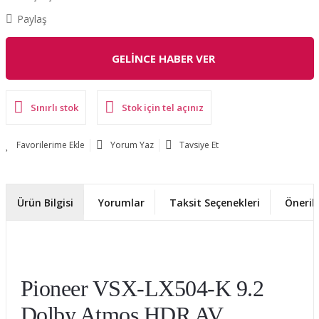
Paylaş
GELİNCE HABER VER
Sınırlı stok
Stok için tel açınız
Yorum Yaz
Tavsiye Et
Ürün Bilgisi
Yorumlar
Taksit Seçenekleri
Önerile
Pioneer VSX-LX504-K 9.2
Dolby Atmos HDR AV