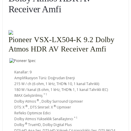
Receiver Amfi
Pioneer VSX-LX504-K 9.2 Dolby
Atmos HDR AV Receiver Amfi
Kanallar: 9
Amplifikasyon Türü: Doğrudan Enerji
215 W / ch (6 ohm, 1 kHz, THD% 10, 1 kanal Tahrikli)
180 W / kanal (8 ohm, 1 kHz, THD% 1, 1 kanal Tahrikli IEC)
* 1
IMAX Geliştirilmiş
®
Dolby Atmos
, Dolby Surround Upmixer
®
®
DTS: X
, DTS Sinirsel: X
Upmixer
Refleks Optimize Edici
* 1
Dolby Atmos Yükseklik Sanallaştırıcı
®
Dolby
TrueHD, Dolby Digital Plus
DTS-HD Ana Ses, DTS-HD Yüksek Çözünürlüklü Ses, DTS 96/24,