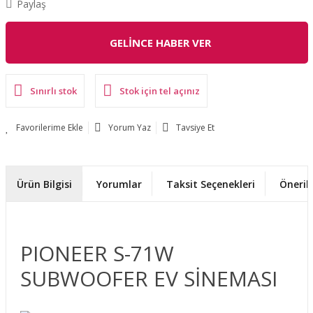
Paylaş
GELİNCE HABER VER
Sınırlı stok
Stok için tel açınız
Yorum Yaz
Tavsiye Et
Ürün Bilgisi
Yorumlar
Taksit Seçenekleri
Önerile
PIONEER S-71W
SUBWOOFER EV SİNEMASI