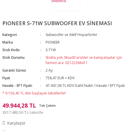
PIONEER S-71W SUBWOOFER EV SİNEMASI
Kategori
Subwoofer ve Aktif Hoparlörler
Marka
PIONEER
Stok Kodu
S-71W
Stok Durumu
Stokta yok; Muadil ürünler ve kampanyalar için
hemen ara: 02122368411
Garanti Süresi
2 Ay
Fiyat
758,47 EUR + KDV
Havale - EFT Fiyatı
47.447,06 TL KDV Dahil Nakit / Havale / EFT Fiyatı
* 9.156,45 TL den başlayan taksitlerle!!
49.944,28 TL
Tek Çekim
3X17.480,50 TL taksitle
Karşılaştır