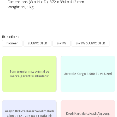
Dimensions (W x H x D): 372 x 394 x 412 mm
Weight: 19,3 kg
Bu ürünün fiyat bilgisi, resim, ürün açıklamalarında ve diğer
konularda yetersiz gördüğünüz noktaları öneri formunu
Etiketler :
Bu ürüne ilk yorumu siz yapın!
kullanarak tarafımıza iletebilirsiniz.
Pioneer
sUBWOOFER
s-71W
s-71W SUBWOOFER
Görüş ve önerileriniz için teşekkür ederiz.
Yorum Yaz
Ürün resmi kalitesiz, bozuk veya görüntülenemiyor.
Ürün açıklamasında eksik bilgiler bulunuyor.
Tüm ürünlerimiz orijinal ve
Ürün bilgilerinde hatalar bulunuyor.
Ücretsiz Kargo 1.000 TL ve Üzeri
marka garantisi altındadır
Ürün fiyatı diğer sitelerden daha pahalı.
Bu ürüne benzer farklı alternatifler olmalı.
Arayın Birlikte Karar Verelim Karlı
Kredi Kartı ile taksitli Alışveriş
Çıkın 0212 - 236 84 11 Hafa içi: