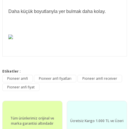
Daha küçük boyutlarıyla yer bulmak daha kolay.
Bu ürünün fiyat bilgisi, resim, ürün açıklamalarında ve diğer
konularda yetersiz gördüğünüz noktaları öneri formunu
Etiketler :
Bu ürüne ilk yorumu siz yapın!
kullanarak tarafımıza iletebilirsiniz.
Pioneer amfi
Pioneer anfi fiyatları
Pioneer amfi receiver
Görüş ve önerileriniz için teşekkür ederiz.
Pioneer anfi fiyat
Yorum Yaz
Ürün resmi kalitesiz, bozuk veya görüntülenemiyor.
Ürün açıklamasında eksik bilgiler bulunuyor.
Ürün bilgilerinde hatalar bulunuyor.
Tüm ürünlerimiz orijinal ve
Ürün fiyatı diğer sitelerden daha pahalı.
Ücretsiz Kargo 1.000 TL ve Üzeri
marka garantisi altındadır
Bu ürüne benzer farklı alternatifler olmalı.