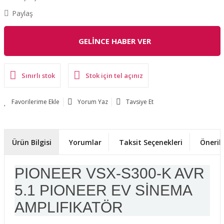
Paylaş
GELİNCE HABER VER
Sınırlı stok
Stok için tel açınız
Yorum Yaz
Tavsiye Et
Ürün Bilgisi
Yorumlar
Taksit Seçenekleri
Önerile
PIONEER VSX-S300-K AVR
5.1 PIONEER EV SİNEMA
AMPLIFIKATÖR