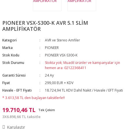
PIONEER VSX-S300-K AVR 5.1 SLİM
AMPLİFİKATÖR
Kategori
AVR ve Stereo Amfiler
Marka
PIONEER
Stok Kodu
PIONEER VSX-S300-K
Stok Durumu
Stokta yok; Muadil ürünler ve kampanyalar için
hemen ara: 02122368411
Garanti Süresi
24 Ay
Fiyat
299,00 EUR + KDV
Havale - EFT Fiyatı
18.724,94 TL KDV Dahil Nakit / Havale / EFT Fiyatı
* 3.613,58 TL den başlayan taksitlerle!!
19.710,46 TL
Tek Çekim
3X6.898,66 TL taksitle
Karşılaştır