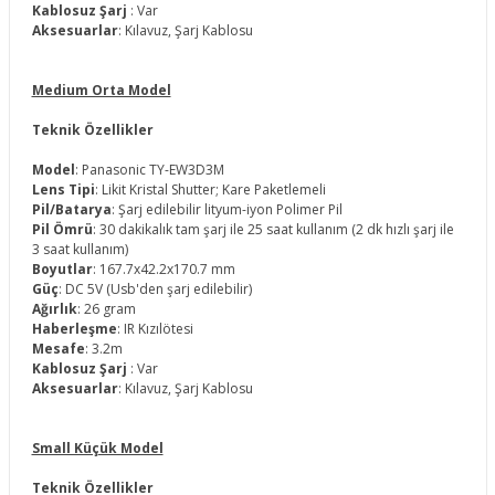
Kablosuz Şarj
: Var
Aksesuarlar
: Kılavuz, Şarj Kablosu
Medium Orta Model
Teknik Özellikler
Model
: Panasonic TY-EW3D3M
Lens Tipi
: Likit Kristal Shutter; Kare Paketlemeli
Pil/Batarya
: Şarj edilebilir lityum-iyon Polimer Pil
Pil Ömrü
: 30 dakikalık tam şarj ile 25 saat kullanım (2 dk hızlı şarj ile
3 saat kullanım)
Boyutlar
: 167.7x42.2x170.7 mm
Güç
: DC 5V (Usb'den şarj edilebilir)
Ağırlık
: 26 gram
Haberleşme
: IR Kızılötesi
Mesafe
: 3.2m
Kablosuz Şarj
: Var
Aksesuarlar
: Kılavuz, Şarj Kablosu
Small Küçük Model
Teknik Özellikler