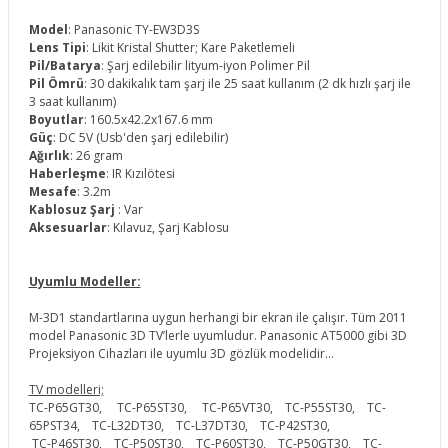
Model
: Panasonic TY-EW3D3S
Lens Tipi
: Likit Kristal Shutter; Kare Paketlemeli
Pil/Batarya
: Şarj edilebilir lityum-iyon Polimer Pil
Pil Ömrü
: 30 dakikalık tam şarj ile 25 saat kullanım (2 dk hızlı şarj ile
3 saat kullanım)
Boyutlar
: 160.5x42.2x167.6 mm
Güç
: DC 5V (Usb'den şarj edilebilir)
Ağırlık
: 26 gram
Haberleşme
: IR Kızılötesi
Mesafe
: 3.2m
Kablosuz Şarj
: Var
Aksesuarlar
: Kılavuz, Şarj Kablosu
Uyumlu Modeller:
M-3D1 standartlarına uygun herhangi bir ekran ile çalışır. Tüm 2011
model Panasonic 3D TV’lerle uyumludur. Panasonic AT5000 gibi 3D
Projeksiyon Cihazları ile uyumlu 3D gözlük modelidir...
TV modelleri;
TC-P65GT30, TC-P65ST30, TC-P65VT30, TC-P55ST30, TC-
65PST34, TC-L32DT30, TC-L37DT30, TC-P42ST30,
TC-P46ST30, TC-P50ST30, TC-P60ST30, TC-P50GT30, TC-