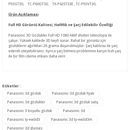
P55GT30, TC-P60GT30, TX-P42ST33E , TC-P55VT30,
Ürün Açıklaması
Full HD Görüntü Kalitesi, Hafiflik ve Şarj Edilebilir Özelliği
Panasonic 3D Gözlükler Full HD 1080 Aktif shutter teknolojisi ile
çalışır. Yüksek kalitede 3D keyfi sunar. Rahat bir görüntü için
gözlüklerin ağırlıkları 26 grama düşürülmüştür. Şarj kablosu ile şarj
ederek izleyebilirsiniz. Ayrıca şarj bitmesi problemine karşın hızlı şarj
ile bir film izleme imkanı daha verir.
Bu ürünün fiyat bilgisi, resim, ürün açıklamalarında ve diğer
konularda yetersiz gördüğünüz noktaları öneri formunu
Etiketler :
Bu ürüne ilk yorumu siz yapın!
kullanarak tarafımıza iletebilirsiniz.
Panasonic 3d gözlük
Panasonic 3d gözlük fiyatı
Görüş ve önerileriniz için teşekkür ederiz.
Panasonic 3d gözlükler
Panasonic 3d gözlük satış
Yorum Yaz
Ürün resmi kalitesiz, bozuk veya görüntülenemiyor.
Panasonic 3 boyutlu gözlük
Panasonic 3d
Ürün açıklamasında eksik bilgiler bulunuyor.
Panasonic ty-ew3d3
Panasonic 3d ty-ew3d3m
Ürün bilgilerinde hatalar bulunuyor.
Panasonic 3d glasses