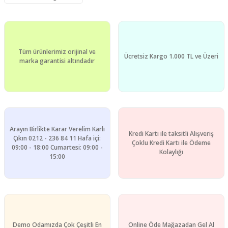
Ürün fiyatı diğer sitelerden daha pahalı.
Bu ürüne benzer farklı alternatifler olmalı.
Tüm ürünlerimiz orijinal ve
Ücretsiz Kargo 1.000 TL ve Üzeri
marka garantisi altındadır
Gönder
Arayın Birlikte Karar Verelim Karlı
Kredi Kartı ile taksitli Alışveriş
Çıkın 0212 - 236 84 11 Hafa içi:
Çoklu Kredi Kartı ile Ödeme
09:00 - 18:00 Cumartesi: 09:00 -
Kolaylığı
15:00
Demo Odamızda Çok Çeşitli En
Online Öde Mağazadan Gel Al