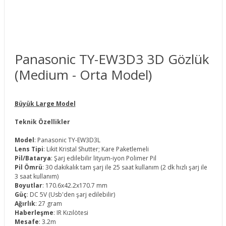
Panasonic TY-EW3D3 3D Gözlük
(Medium - Orta Model)
Büyük Large Model
Teknik Özellikler
Model
: Panasonic TY-EW3D3L
Lens Tipi
: Likit Kristal Shutter; Kare Paketlemeli
Pil/Batarya
: Şarj edilebilir lityum-iyon Polimer Pil
Pil Ömrü
: 30 dakikalık tam şarj ile 25 saat kullanım (2 dk hızlı şarj ile
3 saat kullanım)
Boyutlar
: 170.6x42.2x170.7 mm
Güç
: DC 5V (Usb'den şarj edilebilir)
Ağırlık
: 27 gram
Haberleşme
: IR Kızılötesi
Mesafe
: 3.2m