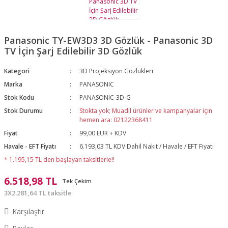
Panasonic TY-EW3D3 3D Gözlük - Panasonic 3D
TV İçin Şarj Edilebilir 3D Gözlük
Kategori
3D Projeksiyon Gözlükleri
Marka
PANASONIC
Stok Kodu
PANASONIC-3D-G
Stok Durumu
Stokta yok; Muadil ürünler ve kampanyalar için
hemen ara: 02122368411
Fiyat
99,00 EUR + KDV
Havale - EFT Fiyatı
6.193,03 TL KDV Dahil Nakit / Havale / EFT Fiyatı
* 1.195,15 TL den başlayan taksitlerle!!
6.518,98 TL
Tek Çekim
3X2.281,64 TL taksitle
Karşılaştır