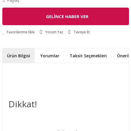
Paylaş
GELİNCE HABER VER
Yorum Yaz
Tavsiye Et
Ürün Bilgisi
Yorumlar
Taksit Seçenekleri
Önerile
Dikkat!