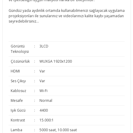
Gündüz yada aydınlık ortamda kullanabilmenizi sağlayacak uygulama
projeksiyonları ile sunularınız ve videolarınızı kalite kaybı yaşamadan
seyredebilirsiniz...
Görüntü
:
3LCD
Teknolojisi
Çözünürlük
:
WUXGA 1920x1200
HDMI
:
Var
Ses Çıkışı
:
Var
Kablosuz
:
Wi-Fi
Mesafe
:
Normal
Işık Gücü
:
4400
Kontrast
:
15.000:1
Lamba
:
5000 saat, 10.000 saat