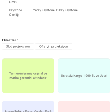
Ömrü
Keystone
:
Yatay Keystone, Dikey Keystone
Özelliği
Bu ürünün fiyat bilgisi, resim, ürün açıklamalarında ve diğer
konularda yetersiz gördüğünüz noktaları öneri formunu
Etiketler :
Bu ürüne ilk yorumu siz yapın!
kullanarak tarafımıza iletebilirsiniz.
3lcd projeksiyon
Ofis için projeksiyon
Görüş ve önerileriniz için teşekkür ederiz.
Yorum Yaz
Ürün resmi kalitesiz, bozuk veya görüntülenemiyor.
Ürün açıklamasında eksik bilgiler bulunuyor.
Tüm ürünlerimiz orijinal ve
Ürün bilgilerinde hatalar bulunuyor.
Ücretsiz Kargo 1.000 TL ve Üzeri
marka garantisi altındadır
Ürün fiyatı diğer sitelerden daha pahalı.
Bu ürüne benzer farklı alternatifler olmalı.
Arayın Birlikte Karar Verelim Karlı