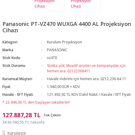
Panasonic PT-VZ470 WUXGA 4400 AL Projeksiyon
Cihazı
Kategori
Kurulum Projeksiyon
Marka
PANASONIC
Stok Kodu
vz470
Stok Durumu
Stokta yok; Muadil ürünler ve kampanyalar için
hemen ara: 02122368411
Kurumsal Müşteri
Havale indirimi için hemen ara: 0212 236 84 11
Fiyat
1.940,00 EUR + KDV
Havale - EFT Fiyatı
121.492,92 TL KDV Dahil Nakit / Havale / EFT Fiyatı
* 23.446,00 TL den başlayan taksitlerle!!
127.887,28 TL
Tek Çekim
3X44.760,55 TL taksitle
Karşılaştır