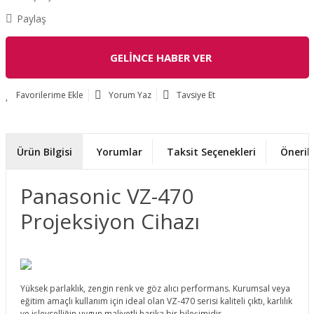
Paylaş
GELİNCE HABER VER
Yorum Yaz
Tavsiye Et
Ürün Bilgisi
Yorumlar
Taksit Seçenekleri
Önerile
Panasonic VZ-470
Projeksiyon Cihazı
Yüksek parlaklık, zengin renk ve göz alıcı performans. Kurumsal veya
eğitim amaçlı kullanım için ideal olan VZ-470 serisi kaliteli çıktı, karlılık
ve işlevselliğin uygun maliyetli harika bir bileşimidir.