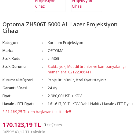
Optoma ZH506T 5000 AL Lazer Projeksiyon
Cihazı
Kategori
Kurulum Projeksiyon
Marka
OPTOMA
Stok Kodu
zh506t
Stok Durumu
Stokta yok; Muadil ürünler ve kampanyalar için
hemen ara: 02122368411
Kurumsal Müşteri
Proje ürünüdür, özel fiyat isteyiniz.
Garanti Süresi
24 Ay
Fiyat
2.980,00 USD + KDV
Havale - EFT Fiyatı
161.617,03 TL KDV Dahil Nakit / Havale / EFT Fiyatı
* 31.189,25 TL den başlayan taksitlerle!!
170.123,19 TL
Tek Çekim
3X59.543,12 TL taksitle