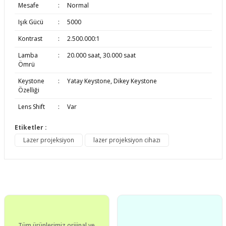
Mesafe
:
Normal
Işık Gücü
:
5000
Kontrast
:
2.500.000:1
Lamba
:
20.000 saat, 30.000 saat
Ömrü
Keystone
:
Yatay Keystone, Dikey Keystone
Özelliği
Lens Shift
:
Var
Etiketler :
Bu ürünün fiyat bilgisi, resim, ürün açıklamalarında ve
Lazer projeksiyon
lazer projeksiyon cihazı
diğer konularda yetersiz gördüğünüz noktaları öneri
Bu ürüne ilk yorumu siz yapın!
formunu kullanarak tarafımıza iletebilirsiniz.
Görüş ve önerileriniz için teşekkür ederiz.
Yorum Yaz
Ürün resmi kalitesiz, bozuk veya görüntülenemiyor.
Ürün açıklamasında eksik bilgiler bulunuyor.
Ürün bilgilerinde hatalar bulunuyor.
Tüm ürünlerimiz orijinal ve