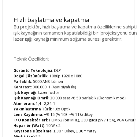
Hızlı başlatma ve kapatma
Bu projektör, hızlı başlatma ve kapatma özelliklerine sahiptir
ışık kaynağının tamamen kapatılabildiği bir 'projeksiyonu dura
lazer ışığı kaynağı minimum soğuma süresi gerektirir.
Teknik Özellikleri;
Görüntü Teknolojisi
: DLP
Doğal Çözünürlük
: 1080p 1920 x 1080
Parlaklık
: 5000 ANSI Lümen
Kontrast
: 300.000: 1 (Aşırı siyah ile)
Işık kaynağı
: Lazer fosfor
Işık Kaynağı Ömrü
: 30.000 saat -% 50 parlaklık (Ekonomik mod)
Atım oranı
: 1,4 - 2,24: 1
Yakınlaştırma Türü
: 1.6x Optik
Lens Kaydırma
: +% 15 (% 103 ~% 118) dikey
I / O Konektörleri
: HDMIx2 (bir MHL), USB gücü (5V / 1.5A), VGA Girişi 1 
Hoparlör (Watt)
: 10 W x 2
Keystone Düzeltme
: ± 30 ° Dikey, ± 30 ° Yatay
Ağırlık (kg)
:5.5