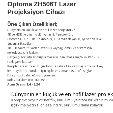
Optoma ZH506T Lazer
Projeksiyon Cihazı
Öne Çıkan Özellikleri;
Dünyanın en küçük ve en hafif lazer projektörü *
4K ve HDR ile uyumlu dünyanın ilk * projektörü
Optoma DURACORE Teknolojisi, IP6X toza dayanıklı, iyi parlaklık ve
güvenilirlik sağlar
30.000 saate ** kadar lazer ışık kaynağı ömrü ve sistem için
neredeyse sıfır bakım
Gerçekçi görüntüler oluşturmak için inanılmaz renk,% 99 Rec.709
renk gamı ​​kapsamı
Rakipler arasında en küçük boyuta sahip 1.6x yakınlaştırma ve dikey
lens kaydırma, kurulum için işçilik ve zaman tasarrufu sağlar
Dikey mod dahil, eğimsiz yönelim
Kolay kurulum için HDBaseT
Atım Oranı: 1,4 - 2,24
Dünyanın en küçük ve en hafif lazer projek
Kompakt boyut ve hafiflik, kurulumu yalnızca bir kişinin mümk
işçilik maliyetinizi en aza indirir, kurulumu daha kolaydır.