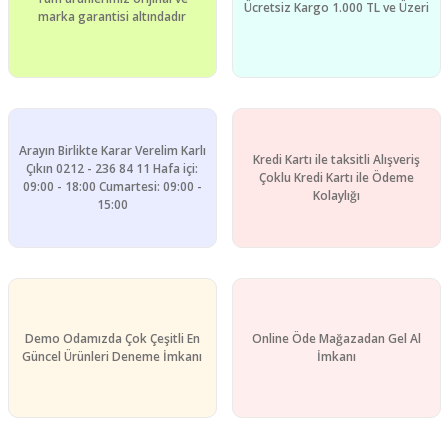
Ücretsiz Kargo 1.000 TL ve Üzeri
Ürün fiyatı diğer sitelerden daha pahalı.
marka garantisi altındadır
Bu ürüne benzer farklı alternatifler olmalı.
Arayın Birlikte Karar Verelim Karlı
Kredi Kartı ile taksitli Alışveriş
Çıkın 0212 - 236 84 11 Hafa içi:
Gönder
Çoklu Kredi Kartı ile Ödeme
09:00 - 18:00 Cumartesi: 09:00 -
Kolaylığı
15:00
Demo Odamızda Çok Çeşitli En
Online Öde Mağazadan Gel Al
Güncel Ürünleri Deneme İmkanı
İmkanı