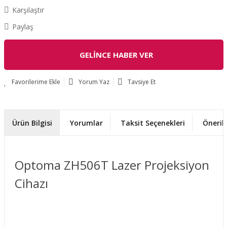
Karşılaştır
Paylaş
GELİNCE HABER VER
Yorum Yaz
Tavsiye Et
Ürün Bilgisi
Yorumlar
Taksit Seçenekleri
Önerile
Optoma ZH506T Lazer Projeksiyon
Cihazı