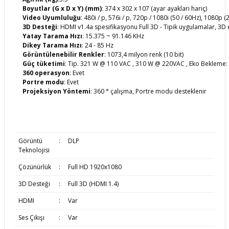
Boyutlar (G x D x Y) (mm)
: 374 x 302 x 107 (ayar ayakları hariç)
Video Uyumluluğu
: 480i / p, 576i / p, 720p / 1080i (50 / 60Hz), 1080p 
3D Desteği
:
HDMI v1.4a spesifikasyonu
Full 3D - Tipik uygulamalar, 3D
Yatay Tarama Hızı
: 15.375 ~ 91.146 KHz
Dikey Tarama Hızı
: 24 - 85 Hz
Görüntülenebilir Renkler
: 1073,4 milyon renk (10 bit)
Güç tüketimi
: Tip. 321 W @ 110 VAC , 310 W @ 220VAC , Eko Bekleme: 
360 operasyon
: Evet
Portre modu
: Evet
Projeksiyon Yöntemi
: 360 ° çalışma, Portre modu desteklenir
Görüntü
:
DLP
Teknolojisi
Çözünürlük
:
Full HD 1920x1080
3D Desteği
:
Full 3D (HDMI 1.4)
HDMI
:
Var
Ses Çıkışı
:
Var