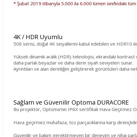
* Şubat 2019 itibarıyla 5.000 ila 6.000 lümen sınıfındaki tüm 
4K / HDR Uyumlu
506 serisi, doğal 4K sinyallerini kabul edebilen ve HDR10 il
Yüksek dinamik aralık (HDR) teknolojisi, ekrandaki kontrast oran
daha parlak beyazlar ve daha derin siyah seviyeleri sunar.
Ayrıntıları ve alan derinliğini geliştirerek görüntüleri daha ne
Sağlam ve Güvenilir Optoma DURACORE
Bu projektör, Optoma'nın IP6X sertifikalı Hava Geçirmez Opt
Hava geçirmez muhafaza, toz parçacıklarına karşı dirençlidi
Güvenilir ve bakım gerektirmeyen bir deneyim ve nihai parlaklık