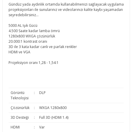
Gündüz yada aydınlık ortamda kullanabilmenizi sağlayacak uygulama
projeksiyonları ile sunularınız ve videolarınızı kalite kaybı yaşamadan
seyredebilirsiniz...
5000 AL Işık Gücü
4.500 Saate kadar lamba ömrü
1280x800 WXGA çözünürlük
20.000:1 kontrast oranı
3D ile 3 kata kadar canlı ve parlak renkler
HDMI ve VGA
Projeksiyon oranı 1,28 - 1,54:1
Görüntü
:
DLP
Teknolojisi
Çözünürlük
:
WXGA 1280x800
3D Desteği
:
Full 3D (HDMI 1.4)
HDMI
:
Var