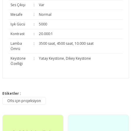
Ses Çıkışı
:
Var
Mesafe
:
Normal
Işık Gücü
:
5000
Kontrast
:
20.000:1
Lamba
:
3500 saat, 4500 saat, 10.000 saat
Ömrü
Keystone
:
Yatay Keystone, Dikey Keystone
Özelliği
Bu ürünün fiyat bilgisi, resim, ürün açıklamalarında ve diğer
konularda yetersiz gördüğünüz noktaları öneri formunu
Etiketler :
Bu ürüne ilk yorumu siz yapın!
kullanarak tarafımıza iletebilirsiniz.
Ofis için projeksiyon
Görüş ve önerileriniz için teşekkür ederiz.
Yorum Yaz
Ürün resmi kalitesiz, bozuk veya görüntülenemiyor.
Ürün açıklamasında eksik bilgiler bulunuyor.