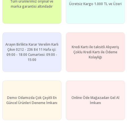
Tüm ürünlerimiz orijinal ve
Ürün bilgilerinde hatalar bulunuyor.
Ücretsiz Kargo 1.000 TL ve Üzeri
marka garantisi altındadır
Ürün fiyatı diğer sitelerden daha pahalı.
Bu ürüne benzer farklı alternatifler olmalı.
Arayın Birlikte Karar Verelim Karlı
Kredi Kartı ile taksitli Alışveriş
Çıkın 0212 - 236 84 11 Hafa içi:
Çoklu Kredi Kartı ile Ödeme
09:00 - 18:00 Cumartesi: 09:00 -
Gönder
Kolaylığı
15:00
Demo Odamızda Çok Çeşitli En
Online Öde Mağazadan Gel Al
Güncel Ürünleri Deneme İmkanı
İmkanı