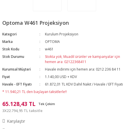
Optoma W461 Projeksiyon
Kategori
Kurulum Projeksiyon
Marka
OPTOMA
Stok Kodu
w461
Stok Durumu
Stokta yok; Muadil ürünler ve kampanyalar için
hemen ara: 02122368411
Kurumsal Müşteri
Havale indirimi için hemen ara: 0212 236 84 11
Fiyat
1.140,00 USD + KDV
Havale - EFT Fiyatı
61.872,01 TL KDV Dahil Nakit / Havale / EFT Fiyatı
* 11.940,21 TL den başlayan taksitlerle!!
65.128,43 TL
Tek Çekim
3X22.794,95 TL taksitle
Karşılaştır