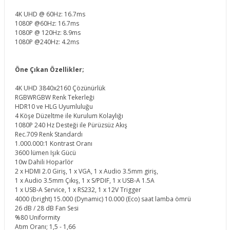
4K UHD @ 60Hz: 16.7ms
1080P @60Hz: 16.7ms
1080P @ 120Hz: 8.9ms
1080P @240Hz: 4.2ms
Öne Çıkan Özellikler;
4K UHD 3840x2160 Çözünürlük
RGBWRGBW Renk Tekerleği
HDR10 ve HLG Uyumluluğu
4 Köşe Düzeltme ile Kurulum Kolaylığı
1080P 240 Hz Desteği ile Pürüzsüz Akış
Rec.709 Renk Standardı
1.000.000:1 Kontrast Oranı
3600 lümen Işık Gücü
10w Dahili Hoparlör
2 x HDMI 2.0 Giriş, 1 x VGA, 1 x Audio 3.5mm giriş,
1 x Audio 3.5mm Çıkış, 1 x S/PDIF, 1 x USB-A 1.5A
1 x USB-A Service, 1 x RS232, 1 x 12V Trigger
4000 (bright) 15.000 (Dynamic) 10.000 (Eco) saat lamba ömrü
26 dB / 28 dB Fan Sesi
%80 Uniformity
Atım Oranı; 1,5 - 1,66