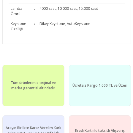
Lamba
:
4000 saat, 10.000 saat, 15.000 saat
Ömrü
Keystone
:
Dikey Keystone, AutoKeystone
Özelliği
Bu ürünün fiyat bilgisi, resim, ürün açıklamalarında ve diğer
konularda yetersiz gördüğünüz noktaları öneri formunu
Bu ürüne ilk yorumu siz yapın!
kullanarak tarafımıza iletebilirsiniz.
Görüş ve önerileriniz için teşekkür ederiz.
Yorum Yaz
Tüm ürünlerimiz orijinal ve
Ürün resmi kalitesiz, bozuk veya görüntülenemiyor.
Ücretsiz Kargo 1.000 TL ve Üzeri
marka garantisi altındadır
Ürün açıklamasında eksik bilgiler bulunuyor.
Ürün bilgilerinde hatalar bulunuyor.
Ürün fiyatı diğer sitelerden daha pahalı.
Bu ürüne benzer farklı alternatifler olmalı.
Arayın Birlikte Karar Verelim Karlı
Kredi Kartı ile taksitli Alışveriş