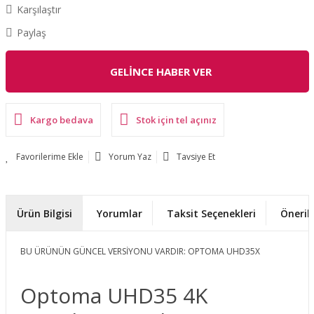
Karşılaştır
Paylaş
GELİNCE HABER VER
Kargo bedava
Stok için tel açınız
Yorum Yaz
Tavsiye Et
Ürün Bilgisi
Yorumlar
Taksit Seçenekleri
Önerile
BU ÜRÜNÜN GÜNCEL VERSİYONU VARDIR: OPTOMA UHD35X
Optoma UHD35 4K