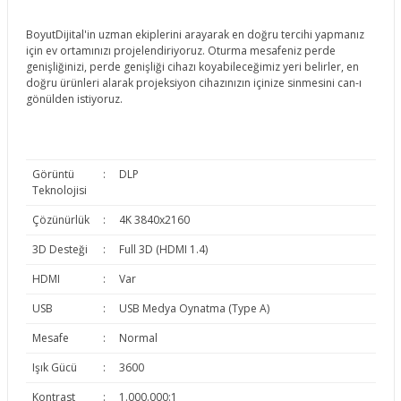
BoyutDijital'in uzman ekiplerini arayarak en doğru tercihi yapmanız
için ev ortamınızı projelendiriyoruz. Oturma mesafeniz perde
genişliğinizi, perde genişliği cihazı koyabileceğimiz yeri belirler, en
doğru ürünleri alarak projeksiyon cihazınızın içinize sinmesini can-ı
gönülden istiyoruz.
Görüntü
:
DLP
Teknolojisi
Çözünürlük
:
4K 3840x2160
3D Desteği
:
Full 3D (HDMI 1.4)
HDMI
:
Var
USB
:
USB Medya Oynatma (Type A)
Mesafe
:
Normal
Işık Gücü
:
3600
Kontrast
:
1.000.000:1