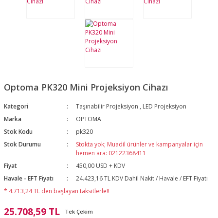
Optoma PK320 Mini Projeksiyon Cihazı
Kategori
Taşınabilir Projeksiyon
,
LED Projeksiyon
Marka
OPTOMA
Stok Kodu
pk320
Stok Durumu
Stokta yok; Muadil ürünler ve kampanyalar için
hemen ara: 02122368411
Fiyat
450,00 USD + KDV
Havale - EFT Fiyatı
24.423,16 TL KDV Dahil Nakit / Havale / EFT Fiyatı
* 4.713,24 TL den başlayan taksitlerle!!
25.708,59 TL
Tek Çekim