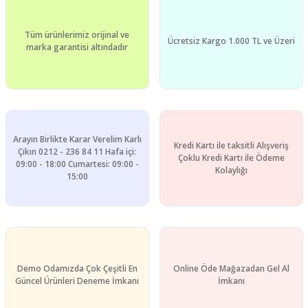
Görüş ve önerileriniz için teşekkür ederiz.
Yorum Yaz
Tüm ürünlerimiz orijinal ve
Ürün resmi kalitesiz, bozuk veya görüntülenemiyor.
Ücretsiz Kargo 1.000 TL ve Üzeri
marka garantisi altındadır
Ürün açıklamasında eksik bilgiler bulunuyor.
Ürün bilgilerinde hatalar bulunuyor.
Ürün fiyatı diğer sitelerden daha pahalı.
Bu ürüne benzer farklı alternatifler olmalı.
Arayın Birlikte Karar Verelim Karlı
Kredi Kartı ile taksitli Alışveriş
Çıkın 0212 - 236 84 11 Hafa içi:
Çoklu Kredi Kartı ile Ödeme
09:00 - 18:00 Cumartesi: 09:00 -
Kolaylığı
15:00
Gönder
Demo Odamızda Çok Çeşitli En
Online Öde Mağazadan Gel Al
Güncel Ürünleri Deneme İmkanı
İmkanı