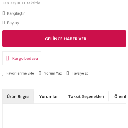
3X8.998,01 TL taksitle
Karşılaştır
Paylaş
GELİNCE HABER VER
Kargo bedava
Yorum Yaz
Tavsiye Et
Ürün Bilgisi
Yorumlar
Taksit Seçenekleri
Önerile