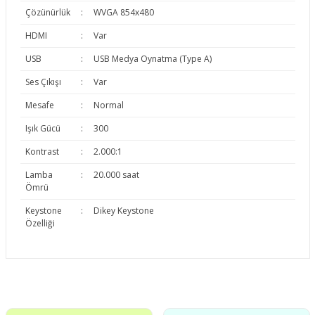
Çözünürlük
:
WVGA 854x480
HDMI
:
Var
USB
:
USB Medya Oynatma (Type A)
Ses Çıkışı
:
Var
Mesafe
:
Normal
Işık Gücü
:
300
Kontrast
:
2.000:1
Lamba
:
20.000 saat
Ömrü
Keystone
:
Dikey Keystone
Özelliği
Bu ürünün fiyat bilgisi, resim, ürün açıklamalarında ve diğer
konularda yetersiz gördüğünüz noktaları öneri formunu
Bu ürüne ilk yorumu siz yapın!
kullanarak tarafımıza iletebilirsiniz.