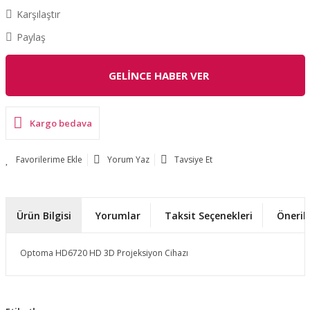
Karşılaştır
Paylaş
GELİNCE HABER VER
Kargo bedava
Yorum Yaz
Tavsiye Et
Ürün Bilgisi
Yorumlar
Taksit Seçenekleri
Önerile
Optoma HD6720 HD 3D Projeksiyon Cihazı
Bu ürünün fiyat bilgisi, resim, ürün açıklamalarında ve diğer
konularda yetersiz gördüğünüz noktaları öneri formunu