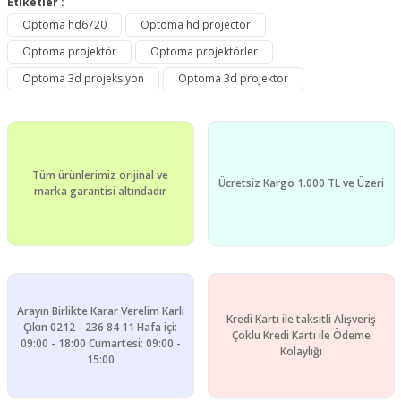
Etiketler :
Bu ürüne ilk yorumu siz yapın!
kullanarak tarafımıza iletebilirsiniz.
Optoma hd6720
Optoma hd projector
Görüş ve önerileriniz için teşekkür ederiz.
Optoma projektör
Optoma projektörler
Yorum Yaz
Ürün resmi kalitesiz, bozuk veya görüntülenemiyor.
Optoma 3d projeksiyon
Optoma 3d projektor
Ürün açıklamasında eksik bilgiler bulunuyor.
Ürün bilgilerinde hatalar bulunuyor.
Ürün fiyatı diğer sitelerden daha pahalı.
Tüm ürünlerimiz orijinal ve
Bu ürüne benzer farklı alternatifler olmalı.
Ücretsiz Kargo 1.000 TL ve Üzeri
marka garantisi altındadır
Gönder
Arayın Birlikte Karar Verelim Karlı
Kredi Kartı ile taksitli Alışveriş
Çıkın 0212 - 236 84 11 Hafa içi:
Çoklu Kredi Kartı ile Ödeme
09:00 - 18:00 Cumartesi: 09:00 -
Kolaylığı
15:00