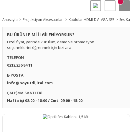
Anasayfa
Projeksiyon Aksesuarları
Kablolar HDMI-DVI-VGA-SES
Ses Kab
BU ÜRÜNLE Mİ İLGİLENİYORSUN?
Özel fiyat, yerinde kurulum, demo ve promosyon
seçeneklerini öğrenmek için bizi ara
TELEFON
0212 236 84 11
E-POSTA
info@boyutdijital.com
ÇALIŞMA SAATLERİ
Hafta içi 08:00 - 18:00 / Cmt. 09:00 - 15:00