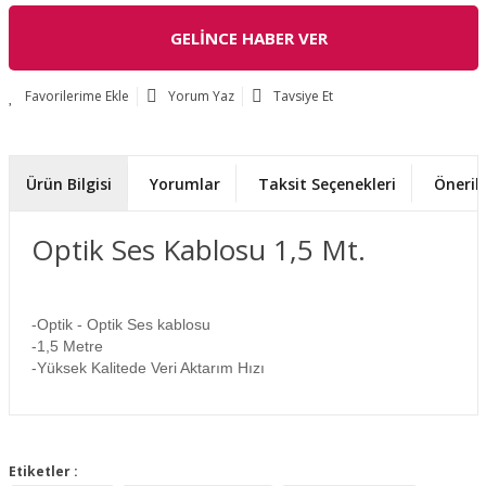
GELİNCE HABER VER
Yorum Yaz
Tavsiye Et
Ürün Bilgisi
Yorumlar
Taksit Seçenekleri
Önerile
Optik Ses Kablosu 1,5 Mt.
-Optik - Optik Ses kablosu
-1,5 Metre
-Yüksek Kalitede Veri Aktarım Hızı
Bu ürünün fiyat bilgisi, resim, ürün açıklamalarında ve diğer
konularda yetersiz gördüğünüz noktaları öneri formunu
Etiketler :
Bu ürüne ilk yorumu siz yapın!