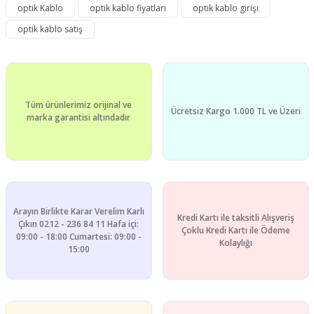
kullanarak tarafımıza iletebilirsiniz.
optik Kablo
optik kablo fiyatları
optik kablo girişi
Görüş ve önerileriniz için teşekkür ederiz.
optik kablo satış
Yorum Yaz
Ürün resmi kalitesiz, bozuk veya görüntülenemiyor.
Ürün açıklamasında eksik bilgiler bulunuyor.
Ürün bilgilerinde hatalar bulunuyor.
Tüm ürünlerimiz orijinal ve
Ürün fiyatı diğer sitelerden daha pahalı.
Ücretsiz Kargo 1.000 TL ve Üzeri
marka garantisi altındadır
Bu ürüne benzer farklı alternatifler olmalı.
Arayın Birlikte Karar Verelim Karlı
Kredi Kartı ile taksitli Alışveriş
Gönder
Çıkın 0212 - 236 84 11 Hafa içi:
Çoklu Kredi Kartı ile Ödeme
09:00 - 18:00 Cumartesi: 09:00 -
Kolaylığı
15:00