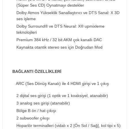
(Süper Ses CD) Oynatmayı destekler
Dolby Atmos Yükseklik Sanallaştırıcı ve DTS Sanal: X 3D
ses işleme
Dolby Surround® ve DTS Neural: X® upmixleme
teknolojileri
Premium 384 kHz / 32 bit AKM çok kanallı DAC
Kaynakta otantik stereo ses için Doğrudan Mod
BAĞLANTI ÖZELLİKLERİ
ARC (Ses Dönüş Kanalı) ile 4 HDMI girişi ve 1 çıkış
2 dijital ses girişi (1 optik ve 1 koaksiyel, atanabilir)
3 analog ses girişi (atanabilir)
Bölge B ön / hat çıkışı
2 subwoofer çıkışı
Hoparlör terminalleri (vidalı x 2 [Ön Sol / Sağ], kol tipi x 5)