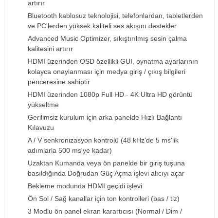
artırır
Bluetooth kablosuz teknolojisi, telefonlardan, tabletlerden
ve PC'lerden yüksek kaliteli ses akışını destekler
Advanced Music Optimizer, sıkıştırılmış sesin çalma
kalitesini artırır
HDMI üzerinden OSD özellikli GUI, oynatma ayarlarının
kolayca onaylanması için medya giriş / çıkış bilgileri
penceresine sahiptir
HDMI üzerinden 1080p Full HD - 4K Ultra HD görüntü
yükseltme
Gerilimsiz kurulum için arka panelde Hızlı Bağlantı
Kılavuzu
A / V senkronizasyon kontrolü (48 kHz'de 5 ms'lik
adımlarla 500 ms'ye kadar)
Uzaktan Kumanda veya ön panelde bir giriş tuşuna
basıldığında Doğrudan Güç Açma işlevi alıcıyı açar
Bekleme modunda HDMI geçidi işlevi
Ön Sol / Sağ kanallar için ton kontrolleri (bas / tiz)
3 Modlu ön panel ekran karartıcısı (Normal / Dim /