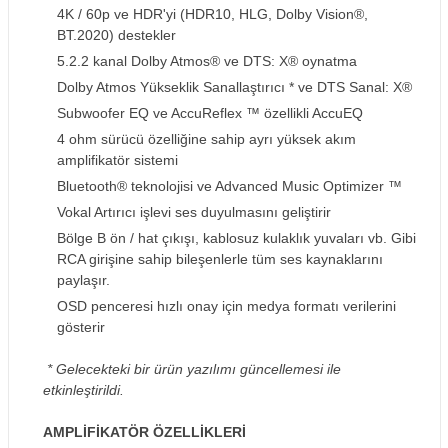
4K / 60p ve HDR'yi (HDR10, HLG, Dolby Vision®,
BT.2020) destekler
5.2.2 kanal Dolby Atmos® ve DTS: X® oynatma
Dolby Atmos Yükseklik Sanallaştırıcı * ve DTS Sanal: X®
Subwoofer EQ ve AccuReflex ™ özellikli AccuEQ
4 ohm sürücü özelliğine sahip ayrı yüksek akım
amplifikatör sistemi
Bluetooth® teknolojisi ve Advanced Music Optimizer ™
Vokal Artırıcı işlevi ses duyulmasını geliştirir
Bölge B ön / hat çıkışı, kablosuz kulaklık yuvaları vb. Gibi
RCA girişine sahip bileşenlerle tüm ses kaynaklarını
paylaşır.
OSD penceresi hızlı onay için medya formatı verilerini
gösterir
* Gelecekteki bir ürün yazılımı güncellemesi ile
etkinleştirildi.
AMPLİFİKATÖR ÖZELLİKLERİ