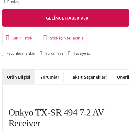
Paylaş
GELİNCE HABER VER
Sınırlı stok
Stok için tel açınız
Yorum Yaz
Tavsiye Et
Ürün Bilgisi
Yorumlar
Taksit Seçenekleri
Önerile
Onkyo TX-SR 494 7.2 AV
Receiver