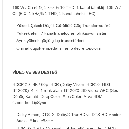
160 W / Ch (6 Ω, 1 kHz,% 10 THD, 1 kanal tahrikli), 135 W /
Ch (6 Ω, 1 kHz,% 1 THD, 1 kanal tahrikli, IEC)
Yüksek Çıkışlı Düşük Gürültülü Güç Transformatörü
Yüksek akım 7 kanallı analog amplifikasyon sistemi
Ayrık yüksek güçlü çıkış transistörleri
Orijinal düşük empedanslı amp devre topolojisi
VİDEO VE SES DESTEĞİ
HDCP 2.2, 4K / 60p, HDR (Dolby Vision, HDR10, HLG,
BT.2020), 4: 4: 4 renk alanı, BT.2020, 3D Video, ARC (Ses
Dönüş Kanalı), DeepColor ™, xvColor ™ ve HDMI
üzerinden LipSync
Dolby Atmos, DTS: X, Dolby® TrueHD ve DTS-HD Master
Audio ™ kod çözme
HDMI (2.8 MHz / 2 kanal, çok kanallı) üzerinden SACD