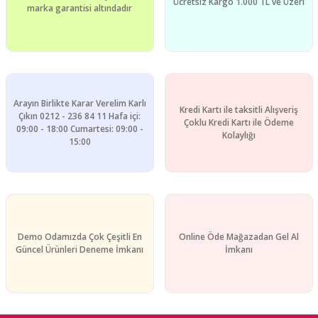
Ücretsiz Kargo 1.000 TL ve Üzeri
marka garantisi altındadır
Bu ürüne benzer farklı alternatifler olmalı.
Arayın Birlikte Karar Verelim Karlı
Kredi Kartı ile taksitli Alışveriş
Gönder
Çıkın 0212 - 236 84 11 Hafa içi:
Çoklu Kredi Kartı ile Ödeme
09:00 - 18:00 Cumartesi: 09:00 -
Kolaylığı
15:00
Demo Odamızda Çok Çeşitli En
Online Öde Mağazadan Gel Al
Güncel Ürünleri Deneme İmkanı
İmkanı