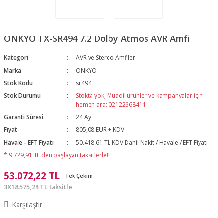
ONKYO TX-SR494 7.2 Dolby Atmos AVR Amfi
Kategori
AVR ve Stereo Amfiler
Marka
ONKYO
Stok Kodu
sr494
Stok Durumu
Stokta yok; Muadil ürünler ve kampanyalar için
hemen ara: 02122368411
Garanti Süresi
24 Ay
Fiyat
805,08 EUR + KDV
Havale - EFT Fiyatı
50.418,61 TL KDV Dahil Nakit / Havale / EFT Fiyatı
* 9.729,91 TL den başlayan taksitlerle!!
53.072,22 TL
Tek Çekim
3X18.575,28 TL taksitle
Karşılaştır