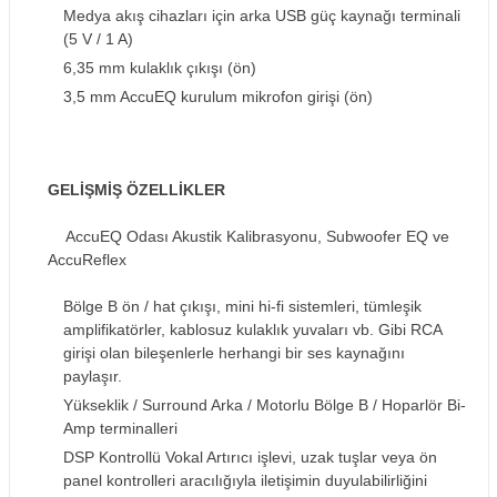
Medya akış cihazları için arka USB güç kaynağı terminali
(5 V / 1 A)
6,35 mm kulaklık çıkışı (ön)
3,5 mm AccuEQ kurulum mikrofon girişi (ön)
GELİŞMİŞ ÖZELLİKLER
AccuEQ Odası Akustik Kalibrasyonu, Subwoofer EQ ve
AccuReflex
Bölge B ön / hat çıkışı, mini hi-fi sistemleri, tümleşik
amplifikatörler, kablosuz kulaklık yuvaları vb. Gibi RCA
girişi olan bileşenlerle herhangi bir ses kaynağını
paylaşır.
Yükseklik / Surround Arka / Motorlu Bölge B / Hoparlör Bi-
Amp terminalleri
DSP Kontrollü Vokal Artırıcı işlevi, uzak tuşlar veya ön
panel kontrolleri aracılığıyla iletişimin duyulabilirliğini