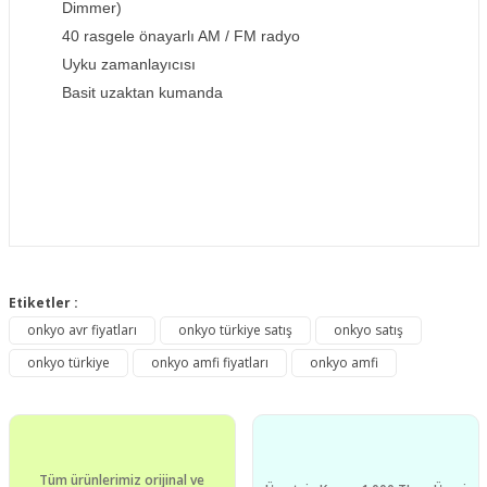
Dimmer)
40 rasgele önayarlı AM / FM radyo
Uyku zamanlayıcısı
Basit uzaktan kumanda
Bu ürünün fiyat bilgisi, resim, ürün açıklamalarında ve diğer
konularda yetersiz gördüğünüz noktaları öneri formunu
Etiketler :
Bu ürüne ilk yorumu siz yapın!
kullanarak tarafımıza iletebilirsiniz.
onkyo avr fiyatları
onkyo türkiye satış
onkyo satış
Görüş ve önerileriniz için teşekkür ederiz.
onkyo türkiye
onkyo amfi fiyatları
onkyo amfi
Yorum Yaz
Ürün resmi kalitesiz, bozuk veya görüntülenemiyor.
Ürün açıklamasında eksik bilgiler bulunuyor.
Ürün bilgilerinde hatalar bulunuyor.
Tüm ürünlerimiz orijinal ve
Ürün fiyatı diğer sitelerden daha pahalı.