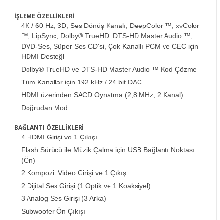
İŞLEME ÖZELLİKLERİ
4K / 60 Hz, 3D, Ses Dönüş Kanalı, DeepColor ™, xvColor
™, LipSync, Dolby® TrueHD, DTS-HD Master Audio ™,
DVD-Ses, Süper Ses CD'si, Çok Kanallı PCM ve CEC için
HDMI Desteği
Dolby® TrueHD ve DTS-HD Master Audio ™ Kod Çözme
Tüm Kanallar için 192 kHz / 24 bit DAC
HDMI üzerinden SACD Oynatma (2,8 MHz, 2 Kanal)
Doğrudan Mod
BAĞLANTI ÖZELLİKLERİ
4 HDMI Girişi ve 1 Çıkışı
Flash Sürücü ile Müzik Çalma için USB Bağlantı Noktası
(Ön)
2 Kompozit Video Girişi ve 1 Çıkış
2 Dijital Ses Girişi (1 Optik ve 1 Koaksiyel)
3 Analog Ses Girişi (3 Arka)
Subwoofer Ön Çıkışı