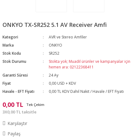
ONKYO TX-SR252 5.1 AV Receiver Amfi
Kategori
AVR ve Stereo Amfiler
Marka
ONKYO
Stok Kodu
SR252
Stok Durumu
Stokta yok; Muadil ürünler ve kampanyalar için
hemen ara: 02122368411
Garanti Süresi
24 Ay
Fiyat
0,00 USD + KDV
Havale - EFT Fiyatı
0,00 TL KDV Dahil Nakit / Havale / EFT Fiyatı
0,00 TL
Tek Çekim
3X0,00 TL taksitle
Karşılaştır
Paylaş