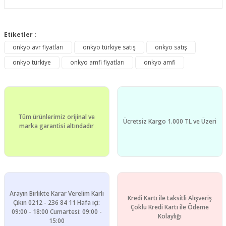
Bu ürünün fiyat bilgisi, resim, ürün açıklamalarında ve diğer
konularda yetersiz gördüğünüz noktaları öneri formunu
Etiketler :
Bu ürüne ilk yorumu siz yapın!
kullanarak tarafımıza iletebilirsiniz.
onkyo avr fiyatları
onkyo türkiye satış
onkyo satış
Görüş ve önerileriniz için teşekkür ederiz.
onkyo türkiye
onkyo amfi fiyatları
onkyo amfi
Yorum Yaz
Ürün resmi kalitesiz, bozuk veya görüntülenemiyor.
Ürün açıklamasında eksik bilgiler bulunuyor.
Ürün bilgilerinde hatalar bulunuyor.
Tüm ürünlerimiz orijinal ve
Ürün fiyatı diğer sitelerden daha pahalı.
Ücretsiz Kargo 1.000 TL ve Üzeri
marka garantisi altındadır
Bu ürüne benzer farklı alternatifler olmalı.
Arayın Birlikte Karar Verelim Karlı
Kredi Kartı ile taksitli Alışveriş
Gönder
Çıkın 0212 - 236 84 11 Hafa içi:
Çoklu Kredi Kartı ile Ödeme
09:00 - 18:00 Cumartesi: 09:00 -
Kolaylığı
15:00