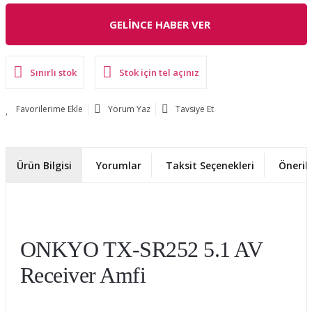
GELİNCE HABER VER
Sınırlı stok
Stok için tel açınız
Yorum Yaz
Tavsiye Et
Ürün Bilgisi
Yorumlar
Taksit Seçenekleri
Önerile
ONKYO TX-SR252 5.1 AV
Receiver Amfi