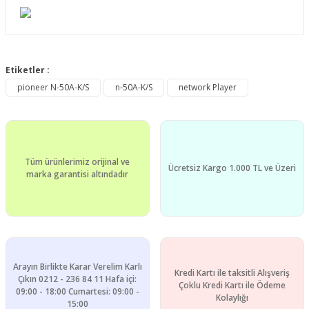
Bu ürünün fiyat bilgisi, resim, ürün açıklamalarında ve diğer
konularda yetersiz gördüğünüz noktaları öneri formunu
Etiketler :
Bu ürüne ilk yorumu siz yapın!
kullanarak tarafımıza iletebilirsiniz.
pioneer N-50A-K/S
n-50A-K/S
network Player
Görüş ve önerileriniz için teşekkür ederiz.
Yorum Yaz
Ürün resmi kalitesiz, bozuk veya görüntülenemiyor.
Ürün açıklamasında eksik bilgiler bulunuyor.
Tüm ürünlerimiz orijinal ve
Ürün bilgilerinde hatalar bulunuyor.
Ücretsiz Kargo 1.000 TL ve Üzeri
marka garantisi altındadır
Ürün fiyatı diğer sitelerden daha pahalı.
Bu ürüne benzer farklı alternatifler olmalı.
Arayın Birlikte Karar Verelim Karlı
Kredi Kartı ile taksitli Alışveriş
Çıkın 0212 - 236 84 11 Hafa içi:
Çoklu Kredi Kartı ile Ödeme
09:00 - 18:00 Cumartesi: 09:00 -
Gönder
Kolaylığı
15:00