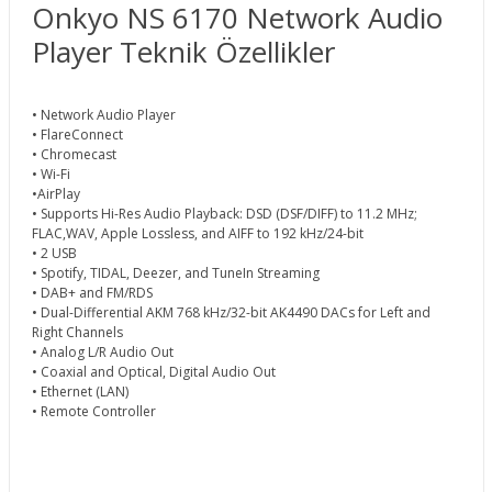
Onkyo NS 6170 Network Audio
Player Teknik Özellikler
• Network Audio Player
• FlareConnect
• Chromecast
• Wi-Fi
•AirPlay
• Supports Hi-Res Audio Playback: DSD (DSF/DIFF) to 11.2 MHz;
FLAC,WAV, Apple Lossless, and AIFF to 192 kHz/24-bit
• 2 USB
• Spotify, TIDAL, Deezer, and TuneIn Streaming
• DAB+ and FM/RDS
• Dual-Differential AKM 768 kHz/32-bit AK4490 DACs for Left and
Right Channels
• Analog L/R Audio Out
• Coaxial and Optical, Digital Audio Out
• Ethernet (LAN)
• Remote Controller