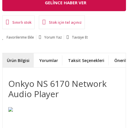
GELİNCE HABER VER
Sınırlı stok
Stok için tel açınız
Yorum Yaz
Tavsiye Et
Ürün Bilgisi
Yorumlar
Taksit Seçenekleri
Önerile
Onkyo NS 6170 Network
Audio Player