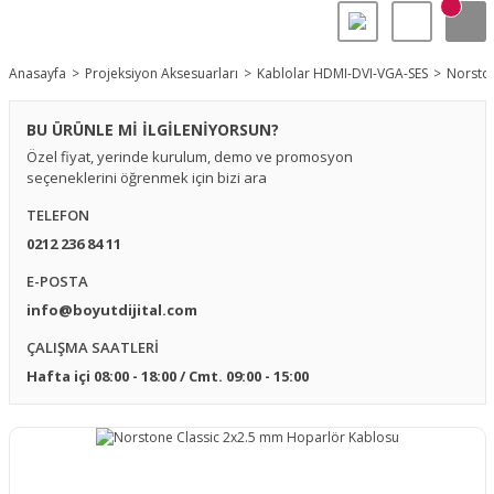
Anasayfa
Projeksiyon Aksesuarları
Kablolar HDMI-DVI-VGA-SES
Norston
BU ÜRÜNLE Mİ İLGİLENİYORSUN?
Özel fiyat, yerinde kurulum, demo ve promosyon
seçeneklerini öğrenmek için bizi ara
TELEFON
0212 236 84 11
E-POSTA
info@boyutdijital.com
ÇALIŞMA SAATLERİ
Hafta içi 08:00 - 18:00 / Cmt. 09:00 - 15:00