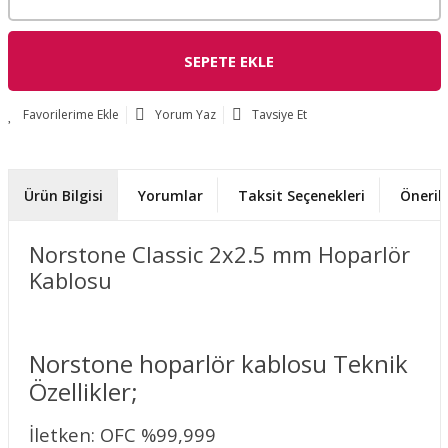
SEPETE EKLE
Yorum Yaz
Tavsiye Et
Ürün Bilgisi
Yorumlar
Taksit Seçenekleri
Önerile
Norstone Classic 2x2.5 mm Hoparlör
Kablosu
Norstone hoparlör kablosu Teknik
Özellikler;
İletken: OFC %99,999