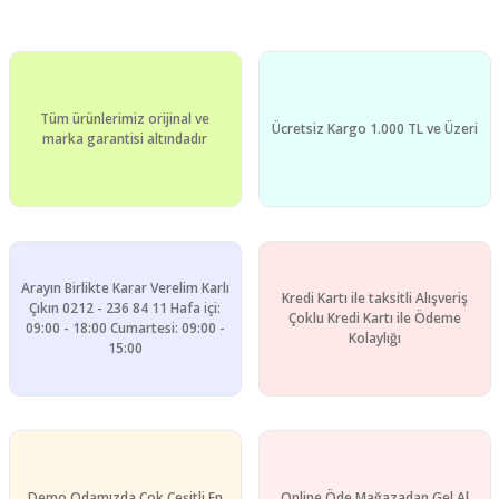
Bu ürünün fiyat bilgisi, resim, ürün açıklamalarında ve diğer
konularda yetersiz gördüğünüz noktaları öneri formunu
Bu ürüne ilk yorumu siz yapın!
kullanarak tarafımıza iletebilirsiniz.
Görüş ve önerileriniz için teşekkür ederiz.
Yorum Yaz
Tüm ürünlerimiz orijinal ve
Ürün resmi kalitesiz, bozuk veya görüntülenemiyor.
Ücretsiz Kargo 1.000 TL ve Üzeri
marka garantisi altındadır
Ürün açıklamasında eksik bilgiler bulunuyor.
Ürün bilgilerinde hatalar bulunuyor.
Ürün fiyatı diğer sitelerden daha pahalı.
Bu ürüne benzer farklı alternatifler olmalı.
Arayın Birlikte Karar Verelim Karlı
Kredi Kartı ile taksitli Alışveriş
Çıkın 0212 - 236 84 11 Hafa içi:
Çoklu Kredi Kartı ile Ödeme
09:00 - 18:00 Cumartesi: 09:00 -
Kolaylığı
15:00
Gönder
Demo Odamızda Çok Çeşitli En
Online Öde Mağazadan Gel Al