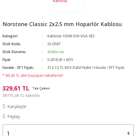
Norstone Classic 2x2.5 mm Hoparlör Kablosu
Kategori
Kablolar HDMI-DVI-VGA-SES
Stok Kodu
SS-0587
Stok Durumu
Stokta var
Fiyat
5,00 EUR + KDV
Havale - EFT Fiyatı
313,13 TL KDV Dahil Nakit / Havale / EFT Fiyatı
* 60,43 TL den başlayan taksitlerle!!
329,61 TL
Tek Çekim
3X115,36 TL taksitle
Karşılaştır
Paylaş