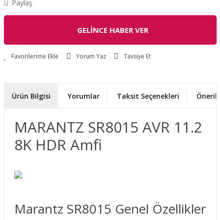
Paylaş
GELİNCE HABER VER
Yorum Yaz
Tavsiye Et
Ürün Bilgisi
Yorumlar
Taksit Seçenekleri
Önerile
MARANTZ SR8015 AVR 11.2
8K HDR Amfi
Marantz SR8015 Genel Özellikler