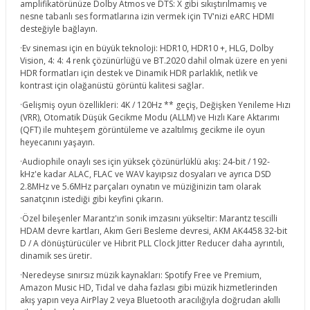
amplifikatörünüze Dolby Atmos ve DTS: X gibi sıkıştırılmamış ve
nesne tabanlı ses formatlarına izin vermek için TV'nizi eARC HDMI
desteğiyle bağlayın.
·Ev sineması için en büyük teknoloji: HDR10, HDR10 +, HLG, Dolby
Vision, 4: 4: 4 renk çözünürlüğü ve BT.2020 dahil olmak üzere en yeni
HDR formatları için destek ve Dinamik HDR parlaklık, netlik ve
kontrast için olağanüstü görüntü kalitesi sağlar.
·Gelişmiş oyun özellikleri: 4K / 120Hz ** geçiş, Değişken Yenileme Hızı
(VRR), Otomatik Düşük Gecikme Modu (ALLM) ve Hızlı Kare Aktarımı
(QFT) ile muhteşem görüntüleme ve azaltılmış gecikme ile oyun
heyecanını yaşayın.
·Audiophile onaylı ses için yüksek çözünürlüklü akış: 24-bit / 192-
kHz'e kadar ALAC, FLAC ve WAV kayıpsız dosyaları ve ayrıca DSD
2.8MHz ve 5.6MHz parçaları oynatın ve müziğinizin tam olarak
sanatçının istediği gibi keyfini çıkarın.
·Özel bileşenler Marantz'ın sonik imzasını yükseltir: Marantz tescilli
HDAM devre kartları, Akım Geri Besleme devresi, AKM AK4458 32-bit
D / A dönüştürücüler ve Hibrit PLL Clock Jitter Reducer daha ayrıntılı,
dinamik ses üretir.
·Neredeyse sınırsız müzik kaynakları: Spotify Free ve Premium,
Amazon Music HD, Tidal ve daha fazlası gibi müzik hizmetlerinden
akış yapın veya AirPlay 2 veya Bluetooth aracılığıyla doğrudan akıllı