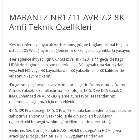
MARANTZ NR1711 AVR 7.2 8K
Amfi Teknik Özellikleri
·Ses tercihlerinize uyacak performans, güç ve bağlantı: Kanal başına
ustaca 205 W sağlayarak eğlencenizi dikkat çekici ayrıntılarla yaşayın.
·Her eğlence ihtiyacı için 8K / 60Hz ve 4K / 120Hz ** geçiş desteği:
HDMI desteğindeki en son teknoloji ile, 8K kaynak cihazlarınızdan
veya Full HD veya 4K kaynaklardan 8K yükseltme ile 8K kalitesinde
videonun keyfini çıkarın.
·En gelişmiş üç boyutlu ses formatlarını içerir: Dolby Atmos, Dolby
Atmos Yükseklik Sanallaştırma Teknolojisi, DTS: X ve DTS Sanal: X,
IMAX Enhanced ve Auro-3D işleme, tüm favori ses tarzlarınızı
dinlemenizi sağlamak için desteklenir.
·DTS: X® Pro desteği: DTS: X Pro, 13 kanala kadar işleme kapasitesine
sahiptir ve en son DTS teknolojisi ile dinleyicileri büyülüyor
(gelecekteki bir aygıt yazılımı güncellemesinde mevcuttur).
·Gelişmiş Ses Dönüş Kanalı (eARC) HDMI desteği:Ana HDMI çıkışı
aracılığıyla, doğrudan bir akıllı TV uygulamasından AV