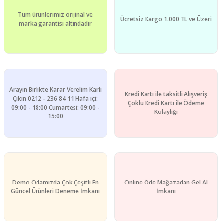
Ürün fiyatı diğer sitelerden daha pahalı.
Tüm ürünlerimiz orijinal ve
Bu ürüne benzer farklı alternatifler olmalı.
Ücretsiz Kargo 1.000 TL ve Üzeri
marka garantisi altındadır
Gönder
Arayın Birlikte Karar Verelim Karlı
Kredi Kartı ile taksitli Alışveriş
Çıkın 0212 - 236 84 11 Hafa içi:
Çoklu Kredi Kartı ile Ödeme
09:00 - 18:00 Cumartesi: 09:00 -
Kolaylığı
15:00
Demo Odamızda Çok Çeşitli En
Online Öde Mağazadan Gel Al
Güncel Ürünleri Deneme İmkanı
İmkanı