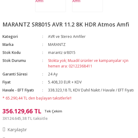
MARANTZ SR8015 AVR 11.2 8K HDR Atmos Amfi
Kategori
AVR ve Stereo Amfiler
Marka
MARANTZ
Stok Kodu
marantz sr8015
Stok Durumu
Stokta yok; Muadil ürünler ve kampanyalar için
hemen ara: 02122368411
Garanti Süresi
24 Ay
Fiyat
5.408,33 EUR + KDV
Havale - EFT Fiyatı
338.323,18 TL KDV Dahil Nakit / Havale / EFT Fiyatı
* 65.290,44 TL den başlayan taksitlerle!!
356.129,66 TL
Tek Çekim
3X124.645,38 TL taksitle
Karşılaştır