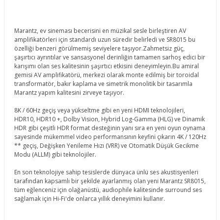
Marantz, ev sineması becerisini en müzikal sesle birleştiren AV
amplifikatörleri için standardı uzun süredir belirledi ve SR8015 bu
özelliği benzeri görülmemiş seviyelere taşıyor.Zahmetsiz güç,
şaşırtıcı ayrıntılar ve sansasyonel derinliğin tamamen sarhoş edici bir
karışımı olan ses kalitesinin şaşırtıcı etkisini deneyimleyin.Bu amiral
gemisi AV amplifikatörü, merkezi olarak monte edilmiş bir toroidal
transformatör, bakır kaplama ve simetrik monolitik bir tasarımla
Marantz yapım kalitesini zirveye taşıyor.
8K / 60Hz geçiş veya yükseltme gibi en yeni HDMI teknolojileri,
HDR10, HDR10 +, Dolby Vision, Hybrid Log-Gamma (HLG) ve Dinamik
HDR gibi çeşitli HDR format desteğinin yanı sıra en yeni oyun oynama
sayesinde mükemmel video performansının keyfini çıkarın 4K / 120Hz
** geçiş, Değişken Yenileme Hızı (VRR) ve Otomatik Düşük Gecikme
Modu (ALLM) gibi teknolojiler.
En son teknolojiye sahip tesislerde dünyaca ünlü ses akustisyenleri
tarafından kapsamlı bir şekilde ayarlanmış olan yeni Marantz SR8015,
tüm eğlenceniz için olağanüstü, audiophile kalitesinde surround ses
sağlamak için Hi-Fi'de onlarca yıllık deneyimini kullanır.