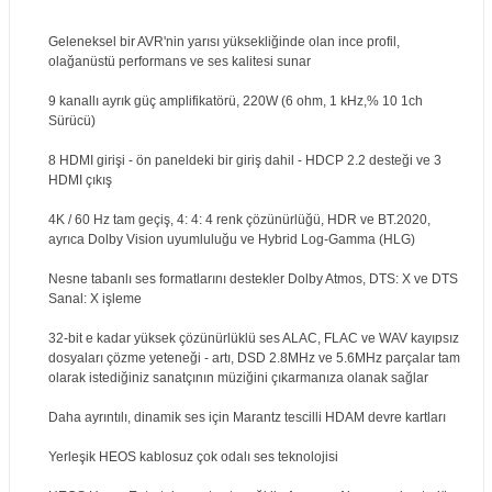
Geleneksel bir AVR'nin yarısı yüksekliğinde olan ince profil,
olağanüstü performans ve ses kalitesi sunar
9 kanallı ayrık güç amplifikatörü, 220W (6 ohm, 1 kHz,% 10 1ch
Sürücü)
8 HDMI girişi - ön paneldeki bir giriş dahil - HDCP 2.2 desteği ve 3
HDMI çıkış
4K / 60 Hz tam geçiş, 4: 4: 4 renk çözünürlüğü, HDR ve BT.2020,
ayrıca Dolby Vision uyumluluğu ve Hybrid Log-Gamma (HLG)
Nesne tabanlı ses formatlarını destekler Dolby Atmos, DTS: X ve DTS
Sanal: X işleme
32-bit e kadar yüksek çözünürlüklü ses ALAC, FLAC ve WAV kayıpsız
dosyaları çözme yeteneği - artı, DSD 2.8MHz ve 5.6MHz parçalar tam
olarak istediğiniz sanatçının müziğini çıkarmanıza olanak sağlar
Daha ayrıntılı, dinamik ses için Marantz tescilli HDAM devre kartları
Yerleşik HEOS kablosuz çok odalı ses teknolojisi