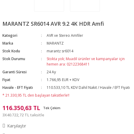
MARANTZ SR6014 AVR 9.2 4K HDR Amfi
Kategori
AVR ve Stereo Amfiler
Marka
MARANTZ
Stok Kodu
marantz sr6014
Stok Durumu
Stokta yok; Muadil ürünler ve kampanyalar için
hemen ara: 02122368411
Garanti Süresi
24 Ay
Fiyat
1.766,95 EUR + KDV
Havale - EFT Fiyatı
110.533,10 TL KDV Dahil Nakit / Havale / EFT Fiyatı
* 21.330,95 TL den başlayan taksitlerle!!
116.350,63 TL
Tek Çekim
3X40.722,72 TL taksitle
Karşılaştır