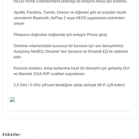
HEOS Home Entertainment yeteneği ile Amazon Alexa ses kontrolü
Spotify, Pandora, TuneIn, Deezer ve diğerleri gibi en popüler müzik
servislerini Bluetooth, AirPlay 2 veya HEOS uygulaması üzerinden
izleyin
Pikapınızı doğrudan bağlamak için entegre Phono girişi
Dinleme ortamınızdaki kusursuz bir kurulum için ses deneyiminizi
Audyssey MultEQ, Dinamik Ses Seviyesi ve Dinamik EQ ile optimize
edin
Kurulum asistanı, kolay kullanıma hazır bir deneyim için gelişmiş GUI
ve Marantz 2016 AVR uzaktan uygulaması
2,4 GHz / 5 GHz çift bant desteğine sahip yerleşik Wi-Fi (çift anten)
Bu ürünün fiyat bilgisi, resim, ürün açıklamalarında ve diğer
konularda yetersiz gördüğünüz noktaları öneri formunu
Etiketler :
Bu ürüne ilk yorumu siz yapın!
kullanarak tarafımıza iletebilirsiniz.