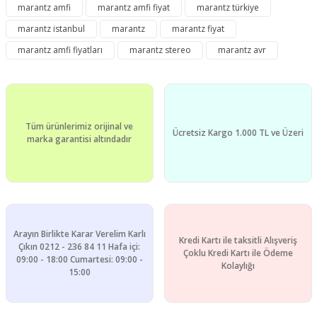
marantz amfi
marantz amfi fiyat
marantz türkiye
Görüş ve önerileriniz için teşekkür ederiz.
marantz istanbul
marantz
marantz fiyat
Yorum Yaz
Ürün resmi kalitesiz, bozuk veya görüntülenemiyor.
marantz amfi fiyatları
marantz stereo
marantz avr
Ürün açıklamasında eksik bilgiler bulunuyor.
Ürün bilgilerinde hatalar bulunuyor.
Ürün fiyatı diğer sitelerden daha pahalı.
Tüm ürünlerimiz orijinal ve
Bu ürüne benzer farklı alternatifler olmalı.
Ücretsiz Kargo 1.000 TL ve Üzeri
marka garantisi altındadır
Gönder
Arayın Birlikte Karar Verelim Karlı
Kredi Kartı ile taksitli Alışveriş
Çıkın 0212 - 236 84 11 Hafa içi:
Çoklu Kredi Kartı ile Ödeme
09:00 - 18:00 Cumartesi: 09:00 -
Kolaylığı
15:00