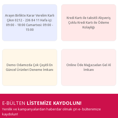
Gönder
Arayın Birlikte Karar Verelim Karlı
Kredi Kartı ile taksitli Alışveriş
Çıkın 0212 - 236 84 11 Hafa içi:
Çoklu Kredi Kartı ile Ödeme
09:00 - 18:00 Cumartesi: 09:00 -
Kolaylığı
15:00
Demo Odamızda Çok Çeşitli En
Online Öde Mağazadan Gel Al
Güncel Ürünleri Deneme İmkanı
İmkanı
E-BÜLTEN
LİSTEMİZE KAYDOLUN!
Yenilik ve kampanyalardan haberdar olmak çin e- bültenimize
kaydolun!