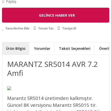
Paylaş
GELİNCE HABER VER
Yorum Yaz
Tavsiye Et
Ürün Bilgisi
Yorumlar
Taksit Seçenekleri
Önerile
MARANTZ SR5014 AVR 7.2
Amfi
Marantz SR5014 üretimden kalkmıştır.
Güncel 8K versiyonu Marantz SR5015 tir.