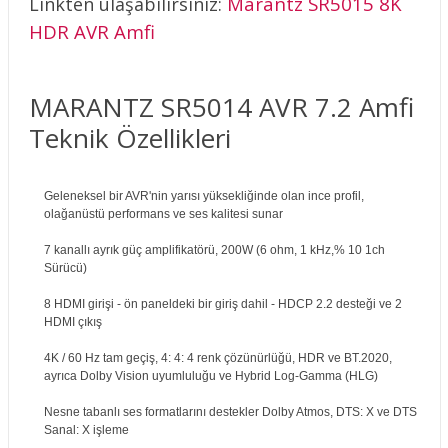
Marantz SR5015 8K
Linkten ulaşabilirsiniz:
HDR AVR Amfi
MARANTZ SR5014 AVR 7.2 Amfi
Teknik Özellikleri
Geleneksel bir AVR'nin yarısı yüksekliğinde olan ince profil,
olağanüstü performans ve ses kalitesi sunar
7 kanallı ayrık güç amplifikatörü, 200W (6 ohm, 1 kHz,% 10 1ch
Sürücü)
8 HDMI girişi - ön paneldeki bir giriş dahil - HDCP 2.2 desteği ve 2
HDMI çıkış
4K / 60 Hz tam geçiş, 4: 4: 4 renk çözünürlüğü, HDR ve BT.2020,
ayrıca Dolby Vision uyumluluğu ve Hybrid Log-Gamma (HLG)
Nesne tabanlı ses formatlarını destekler Dolby Atmos, DTS: X ve DTS
Sanal: X işleme