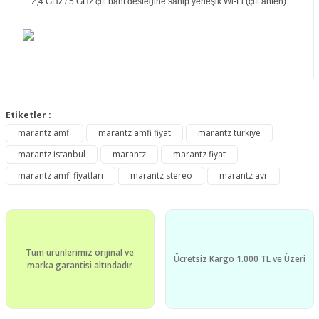
2,4 GHz / 5 GHz çift bant desteğine sahip yerleşik Wi-Fi (çift anten)
Bu ürünün fiyat bilgisi, resim, ürün açıklamalarında ve diğer
konularda yetersiz gördüğünüz noktaları öneri formunu
Etiketler :
Bu ürüne ilk yorumu siz yapın!
kullanarak tarafımıza iletebilirsiniz.
marantz amfi
marantz amfi fiyat
marantz türkiye
Görüş ve önerileriniz için teşekkür ederiz.
marantz istanbul
marantz
marantz fiyat
Yorum Yaz
Ürün resmi kalitesiz, bozuk veya görüntülenemiyor.
marantz amfi fiyatları
marantz stereo
marantz avr
Ürün açıklamasında eksik bilgiler bulunuyor.
Ürün bilgilerinde hatalar bulunuyor.
Ürün fiyatı diğer sitelerden daha pahalı.
Tüm ürünlerimiz orijinal ve
Bu ürüne benzer farklı alternatifler olmalı.
Ücretsiz Kargo 1.000 TL ve Üzeri
marka garantisi altındadır