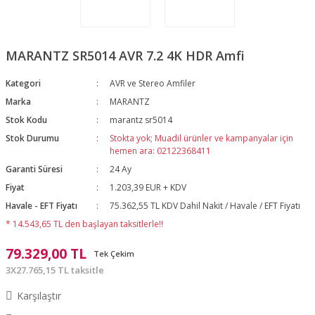
MARANTZ SR5014 AVR 7.2 4K HDR Amfi
Kategori
AVR ve Stereo Amfiler
Marka
MARANTZ
Stok Kodu
marantz sr5014
Stok Durumu
Stokta yok; Muadil ürünler ve kampanyalar için
hemen ara: 02122368411
Garanti Süresi
24 Ay
Fiyat
1.203,39 EUR + KDV
Havale - EFT Fiyatı
75.362,55 TL KDV Dahil Nakit / Havale / EFT Fiyatı
* 14.543,65 TL den başlayan taksitlerle!!
79.329,00 TL
Tek Çekim
3X27.765,15 TL taksitle
Karşılaştır