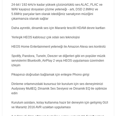
24-bit / 192-kHz'e kadar yüksek çözünürlüklü ses ALAC, FLAC ve
WAV kayıpsız dosyaları çözme yeteneği - artı, DSD 2.8MHz ve
5.6MHz parçalar tam olarak istediğiniz sanatçının müziğini
çıkarmanıza olanak sağlar
Daha ayrıntılı, dinamik ses için Marantz tescilli HDAM devre kartları
Yerleşik HEOS kablosuz çok odalı ses teknolojisi
HEOS Home Entertainment yeteneği ile Amazon Alexa ses kontrolü
Spotify, Pandora, TuneIn, Deezer ve diğerleri gibi en popüler müzik
servislerini Bluetooth, AirPlay 2 veya HEOS uygulaması üzerinden
izleyin
Pikapınızı doğrudan bağlamak için entegre Phono girişi
Dinleme ortamınızdaki kusursuz bir kurulum için ses deneyiminizi
Audyssey MultEQ, Dinamik Ses Seviyesi ve Dinamik EQ ile optimize
edin
Kurulum asistanı, kolay kullanıma hazır bir deneyim için gelişmiş GUI
ve Marantz 2016 AVR uzaktan uygulaması