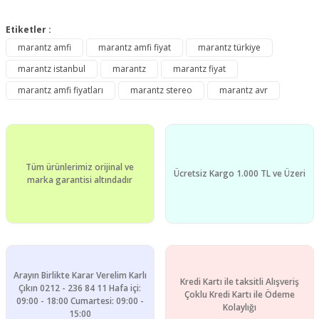
Bu ürünün fiyat bilgisi, resim, ürün açıklamalarında ve diğer
konularda yetersiz gördüğünüz noktaları öneri formunu
Etiketler :
Bu ürüne ilk yorumu siz yapın!
kullanarak tarafımıza iletebilirsiniz.
marantz amfi
marantz amfi fiyat
marantz türkiye
Görüş ve önerileriniz için teşekkür ederiz.
marantz istanbul
marantz
marantz fiyat
Yorum Yaz
Ürün resmi kalitesiz, bozuk veya görüntülenemiyor.
marantz amfi fiyatları
marantz stereo
marantz avr
Ürün açıklamasında eksik bilgiler bulunuyor.
Ürün bilgilerinde hatalar bulunuyor.
Ürün fiyatı diğer sitelerden daha pahalı.
Tüm ürünlerimiz orijinal ve
Bu ürüne benzer farklı alternatifler olmalı.
Ücretsiz Kargo 1.000 TL ve Üzeri
marka garantisi altındadır
Gönder
Arayın Birlikte Karar Verelim Karlı
Kredi Kartı ile taksitli Alışveriş
Çıkın 0212 - 236 84 11 Hafa içi:
Çoklu Kredi Kartı ile Ödeme
09:00 - 18:00 Cumartesi: 09:00 -
Kolaylığı
15:00