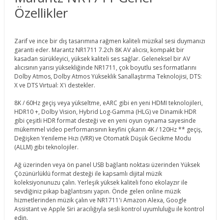
Özellikler
Zarif ve ince bir dış tasarımına rağmen kaliteli müzikal sesi duymanızı
garanti eder. Marantz NR1711 7.2ch 8K AV alıcısı, kompakt bir
kasadan sürükleyici, yüksek kaliteli ses sağlar. Geleneksel bir AV
alıcısının yarısı yüksekliğinde NR1711, çok boyutlu ses formatlarını
Dolby Atmos, Dolby Atmos Yükseklik Sanallaştırma Teknolojisi, DTS:
X ve DTS Virtual: X'i destekler.
8K / 60Hz geçiş veya yükseltme, eARC gibi en yeni HDMI teknolojileri,
HDR10 +, Dolby Vision, Hybrid Log-Gamma (HLG) ve Dinamik HDR
gibi çeşitli HDR format desteği ve en yeni oyun oynama sayesinde
mükemmel video performansının keyfini çıkarın 4K / 120Hz ** geçiş,
Değişken Yenileme Hızı (VRR) ve Otomatik Düşük Gecikme Modu
(ALLM) gibi teknolojiler.
Ağ üzerinden veya ön panel USB bağlantı noktası üzerinden Yüksek
Çözünürlüklü format desteği ile kapsamlı dijital müzik
koleksiyonunuzu çalın. Yerleşik yüksek kaliteli fono ekolayzır ile
sevdiğiniz pikap bağlantısını yapın. Önde gelen online müzik
hizmetlerinden müzik çalın ve NR1711'i Amazon Alexa, Google
Assistant ve Apple Siri aracılığıyla sesli kontrol uyumluluğu ile kontrol
edin.