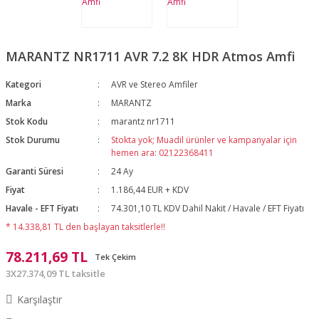
MARANTZ NR1711 AVR 7.2 8K HDR Atmos Amfi
Kategori
AVR ve Stereo Amfiler
Marka
MARANTZ
Stok Kodu
marantz nr1711
Stok Durumu
Stokta yok; Muadil ürünler ve kampanyalar için
hemen ara: 02122368411
Garanti Süresi
24 Ay
Fiyat
1.186,44 EUR + KDV
Havale - EFT Fiyatı
74.301,10 TL KDV Dahil Nakit / Havale / EFT Fiyatı
* 14.338,81 TL den başlayan taksitlerle!!
78.211,69 TL
Tek Çekim
3X27.374,09 TL taksitle
Karşılaştır