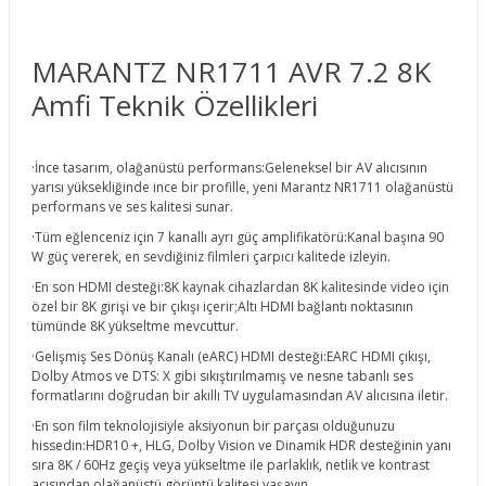
MARANTZ NR1711 AVR 7.2 8K
Amfi Teknik Özellikleri
·İnce tasarım, olağanüstü performans:Geleneksel bir AV alıcısının
yarısı yüksekliğinde ince bir profille, yeni Marantz NR1711 olağanüstü
performans ve ses kalitesi sunar.
·Tüm eğlenceniz için 7 kanallı ayrı güç amplifikatörü:Kanal başına 90
W güç vererek, en sevdiğiniz filmleri çarpıcı kalitede izleyin.
·En son HDMI desteği:8K kaynak cihazlardan 8K kalitesinde video için
özel bir 8K girişi ve bir çıkışı içerir;Altı HDMI bağlantı noktasının
tümünde 8K yükseltme mevcuttur.
·Gelişmiş Ses Dönüş Kanalı (eARC) HDMI desteği:EARC HDMI çıkışı,
Dolby Atmos ve DTS: X gibi sıkıştırılmamış ve nesne tabanlı ses
formatlarını doğrudan bir akıllı TV uygulamasından AV alıcısına iletir.
·En son film teknolojisiyle aksiyonun bir parçası olduğunuzu
hissedin:HDR10 +, HLG, Dolby Vision ve Dinamik HDR desteğinin yanı
sıra 8K / 60Hz geçiş veya yükseltme ile parlaklık, netlik ve kontrast
açısından olağanüstü görüntü kalitesi yaşayın.