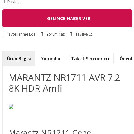
Paylaş
GELİNCE HABER VER
Yorum Yaz
Tavsiye Et
Ürün Bilgisi
Yorumlar
Taksit Seçenekleri
Önerile
MARANTZ NR1711 AVR 7.2
8K HDR Amfi
Marantz NR1711 Genel