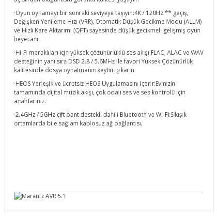
·Oyun oynamayı bir sonraki seviyeye taşıyın:4K / 120Hz ** geçiş,
Değişken Yenileme Hızı (VRR), Otomatik Düşük Gecikme Modu (ALLM)
ve Hızlı Kare Aktarımı (QFT) sayesinde düşük gecikmeli gelişmiş oyun
heyecanı.
·Hi-Fi meraklıları için yüksek çözünürlüklü ses akışı:FLAC, ALAC ve WAV
desteğinin yanı sıra DSD 2.8 / 5.6MHz ile favori Yüksek Çözünürlük
kalitesinde dosya oynatmanın keyfini çıkarın.
·HEOS Yerleşik ve ücretsiz HEOS Uygulamasını içerir:Evinizin
tamamında dijital müzik akışı, çok odalı ses ve ses kontrolü için
anahtarınız.
·2.4GHz / 5GHz çift bant destekli dahili Bluetooth ve Wi-Fi:Sıkışık
ortamlarda bile sağlam kablosuz ağ bağlantısı.