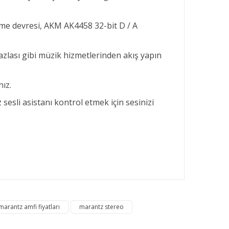
eme devresi, AKM AK4458 32-bit D / A
zlası gibi müzik hizmetlerinden akış yapın
nız.
 sesli asistanı kontrol etmek için sesinizi
rafımıza iletebilirsiniz.
marantz amfi fiyatları
marantz stereo