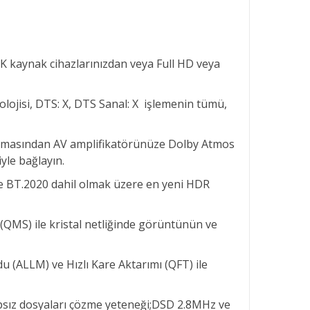
 8K kaynak cihazlarınızdan veya Full HD veya
lojisi, DTS: X, DTS Sanal: X işlemenin tümü,
gulamasından AV amplifikatörünüze Dolby Atmos
yle bağlayın.
ve BT.2020 dahil olmak üzere en yeni HDR
(QMS) ile kristal netliğinde görüntünün ve
 (ALLM) ve Hızlı Kare Aktarımı (QFT) ile
ıpsız dosyaları çözme yeteneği;DSD 2.8MHz ve