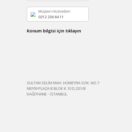
Müşteri Hizmetleri
0212 236 84 11
Konum bilgisi için tıklayın
SULTAN SELİM MAH. HÜMEYRA SOK. NO.7
NEF09 PLAZA B BLOK K.10 D.201/B
KAĞITHANE - İSTANBUL