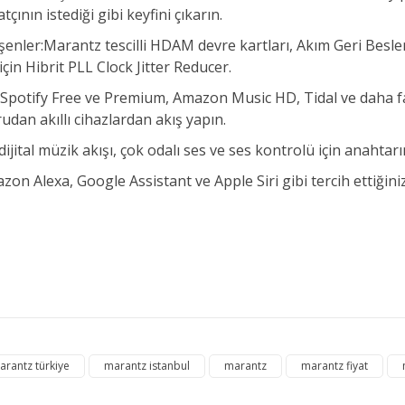
ının istediği gibi keyfini çıkarın.
eşenler:Marantz tescilli HDAM devre kartları, Akım Geri Besl
çin Hibrit PLL Clock Jitter Reducer.
n:Spotify Free ve Premium, Amazon Music HD, Tidal ve daha fa
udan akıllı cihazlardan akış yapın.
ijital müzik akışı, çok odalı ses ve ses kontrolü için anahtarı
zon Alexa, Google Assistant ve Apple Siri gibi tercih ettiğiniz
e diğer konularda yetersiz gördüğünüz noktaları öneri formunu kullanarak ta
arantz türkiye
marantz istanbul
marantz
marantz fiyat
Bu ürüne ilk yorumu siz yapın!