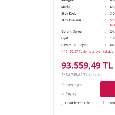
Kategori
AVR
Marka
MA
Stok Kodu
S-0
Stok Durumu
Sto
02
Garanti Süresi
24 
Fiyat
1.4
Havale - EFT Fiyatı
88.
* 17.152,57 TL den başlayan taksitlerl
93.559,49 TL
3X32.745,82 TL taksitle
Karşılaştır
Paylaş
Yor