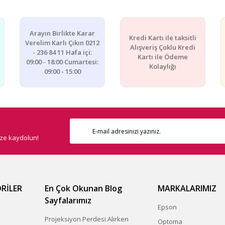
Yorum Yaz
Arayın Birlikte Karar
Kredi Kartı ile taksitli
Verelim Karlı Çıkın 0212
Alışveriş Çoklu Kredi
- 236 84 11 Hafa içi:
Kartı ile Ödeme
09:00 - 18:00 Cumartesi:
Kolaylığı
09:00 - 15:00
Gönder
ize kaydolun!
RİLER
En Çok Okunan Blog
MARKALARIMIZ
Sayfalarımız
Epson
Projeksiyon Perdesi Alırken
Optoma