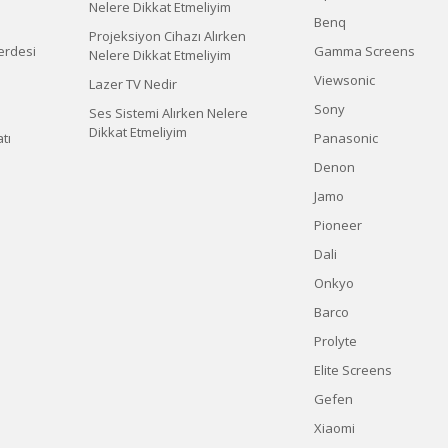
Nelere Dikkat Etmeliyim
Benq
Projeksiyon Cihazı Alırken
erdesi
Gamma Screens
Nelere Dikkat Etmeliyim
Viewsonic
Lazer TV Nedir
Sony
Ses Sistemi Alırken Nelere
Dikkat Etmeliyim
tı
Panasonic
Denon
Jamo
Pioneer
Dali
Onkyo
Barco
Prolyte
Elite Screens
Gefen
Xiaomi