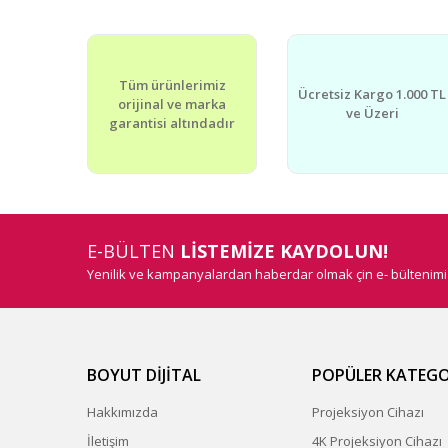
Ürün resmi kalitesiz, bozuk veya görüntülenemiyor.
Ürün açıklamasında eksik bilgiler bulunuyor.
Ürün bilgilerinde hatalar bulunuyor.
Tüm ürünlerimiz
Ürün fiyatı diğer sitelerden daha pahalı.
Ücretsiz Kargo 1.000 TL
orijinal ve marka
Bu ürüne benzer farklı alternatifler olmalı.
ve Üzeri
garantisi altındadır
E-BÜLTEN
LİSTEMİZE KAYDOLUN!
Yenilik ve kampanyalardan haberdar olmak çin e- bültenim
BOYUT DİJİTAL
POPÜLER KATEGO
Hakkımızda
Projeksiyon Cihazı
İletişim
4K Projeksiyon Cihazı