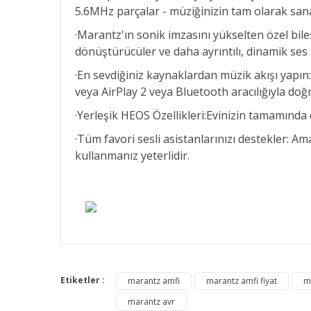
5.6MHz parçalar - müziğinizin tam olarak sanatç
·Marantz'ın sonik imzasını yükselten özel bil
dönüştürücüler ve daha ayrıntılı, dinamik ses i
·En sevdiğiniz kaynaklardan müzik akışı yapı
veya AirPlay 2 veya Bluetooth aracılığıyla doğr
·Yerleşik HEOS Özellikleri:Evinizin tamamında d
·Tüm favori sesli asistanlarınızı destekler: Ama
kullanmanız yeterlidir.
Bu ürünün fiyat bilgisi, resim, ürün açıklamalarında v
Görüş ve önerileriniz için teşekkür ederiz.
Etiketler :
marantz amfi
marantz amfi fiyat
m
marantz avr