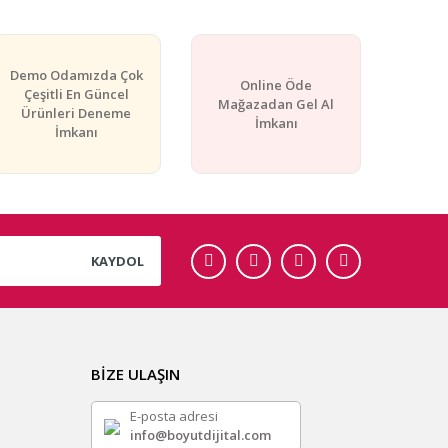
Demo Odamızda Çok
Online Öde
Çeşitli En Güncel
Mağazadan Gel Al
Ürünleri Deneme
İmkanı
İmkanı
KAYDOL
BİZE ULAŞIN
E-posta adresi
info@boyutdijital.com