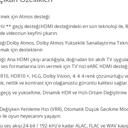
tmek için Atmos desteği.
20Hz ** geçiş desteği:HDMI desteğindeki en son teknoloji ile,
de videonun keyfini çıkarın.
teği:Dolby Atmos, Dolby Atmos Yükseklik Sanallaştırma Tekno
amak için desteklenir.
ği: Ana HDMI çıkışı aracılığıyla, doğrudan bir akıllı TV uy
ı ses formatlarına izin vermek için TV'nizi eARC HDMI desteği
R10, HDR10 +, HLG, Dolby Vision, 4: 4: 4 renk çözünürlüğü 
k, netlik ve kontrast için olağanüstü görüntü kalitesi sağlar.
z geçiş ve yükseltme, Dinamik HDR ve Hızlı Ortam Değiştirme 
ş, Değişken Yenileme Hızı (VRR), Otomatik Düşük Gecikme Modu
ile oyun heyecanını yaşayın.
klü ses akışı:24-bit / 192-kHz'e kadar ALAC, FLAC ve WAV kay