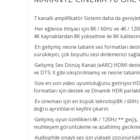
7 kanallı amplifikatör Sistemi daha da genişle
·Her eğlence ihtiyacı için 8K / 60Hz ve 4K / 1
4K kaynaklardan 8K yükseltme ile 8K kalitesin
·En gelişmiş nesne tabanlı ses formatları des
sürükleyici, çok boyutlu sesi dinlemenizi sağl
·Gelişmiş Ses Dönüş Kanalı (eARC) HDMI deste
ve DTS: X gibi sıkıştırılmamış ve nesne tabanl
·Size en son video uyumluluğunu getiriyor:HD
formatları için destek ve Dinamik HDR parlaklı
·Ev sineması için en büyük teknoloji:8K / 60H
doğru ayrıntıların keyfini çıkarın.
·Gelişmiş oyun özellikleri:4K / 120Hz ** geçi
muhteşem görüntüleme ve azaltılmış gecikme 
·Audiophile onaylı ses için yüksek çözünürlü