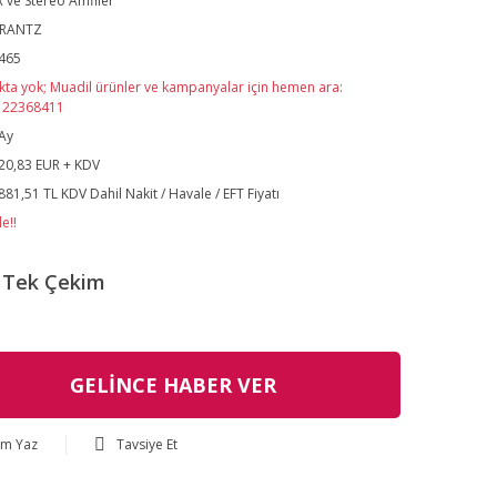
 ve Stereo Amfiler
RANTZ
465
kta yok; Muadil ürünler ve kampanyalar için hemen ara:
122368411
Ay
20,83 EUR + KDV
881,51 TL KDV Dahil Nakit / Havale / EFT Fiyatı
e!!
Tek Çekim
GELİNCE HABER VER
um Yaz
Tavsiye Et