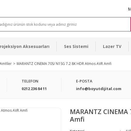
M
rojeksiyon Aksesuarları
Ses Sistemi
Lazer TV
Amfiler
MARANTZ CINEMA 70S/ N1SG 7.2 8K HDR Atmos AVR Amfi
TELEFON
E-POSTA
0212 236 84 11
info@boyutdijital.com
MARANTZ CINEMA 7
Amfi