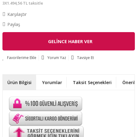
3X1.494,56 TL taksitle
Karşılaştır
Paylaş
GELİNCE HABER VER
Yorum Yaz
Tavsiye Et
Ürün Bilgisi
Yorumlar
Taksit Seçenekleri
Önerile