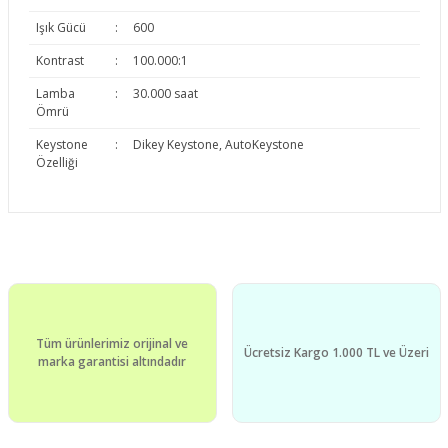
Işık Gücü
:
600
Kontrast
:
100.000:1
Lamba
:
30.000 saat
Ömrü
Keystone
:
Dikey Keystone, AutoKeystone
Özelliği
Bu ürünün fiyat bilgisi, resim, ürün açıklamalarında ve diğer
konularda yetersiz gördüğünüz noktaları öneri formunu
Bu ürüne ilk yorumu siz yapın!
kullanarak tarafımıza iletebilirsiniz.
Görüş ve önerileriniz için teşekkür ederiz.
Yorum Yaz
Tüm ürünlerimiz orijinal ve
Ürün resmi kalitesiz, bozuk veya görüntülenemiyor.
Ücretsiz Kargo 1.000 TL ve Üzeri
marka garantisi altındadır
Ürün açıklamasında eksik bilgiler bulunuyor.
Ürün bilgilerinde hatalar bulunuyor.
Ürün fiyatı diğer sitelerden daha pahalı.