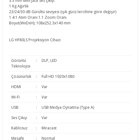
3.5 mm Mini Jack Ses çıkışı
1 Kg Ağırlık
23/24/30 dB Gürültü seviyesi (ışık gücü tercihine göre değişir)
1.4:1 Atım Oranı 1.1 Zoom Oranı
Boyut(WxDxH); 108x252.3x140 mm
LG HF80LS Projeksiyon Cihazı
Görüntü
:
DLP, LED
Teknolojisi
Çözünürlük
:
Full HD 1920x1080
HDMI
:
Var
Wi-Fi
:
Var
USB
:
USB Medya Oynatma (Type A)
Ses Çıkışı
:
Var
Kablosuz
:
Miracast
Mesafe
:
Normal