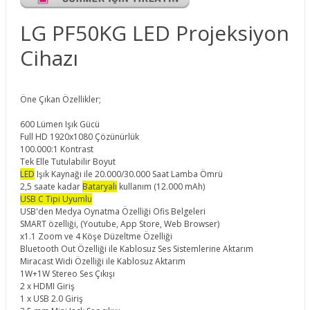
LG PF50KG LED Projeksiyon
Cihazı
Öne Çıkan Özellikler;
600 Lümen Işık Gücü
Full HD 1920x1080 Çözünürlük
100.000:1 Kontrast
Tek Elle Tutulabilir Boyut
LED
Işık Kaynağı ile 20.000/30.000 Saat Lamba Ömrü
2,5 saate kadar
Bataryalı
kullanım (12.000 mAh)
USB C Tipi Uyumlu
USB'den Medya Oynatma Özelliği Ofis Belgeleri
SMART özelliği, (Youtube, App Store, Web Browser)
x1.1 Zoom ve 4 Köşe Düzeltme Özelliği
Bluetooth Out Özelliği ile Kablosuz Ses Sistemlerine Aktarım
Miracast Widi Özelliği ile Kablosuz Aktarım
1W+1W Stereo Ses Çıkışı
2 x HDMI Giriş
1 x USB 2.0 Giriş