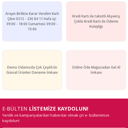
Bu ürüne benzer farklı alternatifler olmalı.
Arayın Birlikte Karar Verelim Karlı
Kredi Kartı ile taksitli Alışveriş
Çıkın 0212 - 236 84 11 Hafa içi:
Çoklu Kredi Kartı ile Ödeme
09:00 - 18:00 Cumartesi: 09:00 -
Kolaylığı
15:00
Gönder
Demo Odamızda Çok Çeşitli En
Online Öde Mağazadan Gel Al
Güncel Ürünleri Deneme İmkanı
İmkanı
E-BÜLTEN
LİSTEMİZE KAYDOLUN!
Yenilik ve kampanyalardan haberdar olmak çin e- bültenimize
kaydolun!