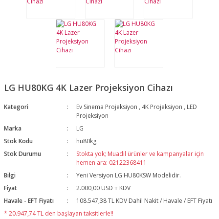
LG HU80KG 4K Lazer Projeksiyon Cihazı
Kategori
Ev Sinema Projeksiyon
,
4K Projeksiyon
,
LED
Projeksiyon
Marka
LG
Stok Kodu
hu80kg
Stok Durumu
Stokta yok; Muadil ürünler ve kampanyalar için
hemen ara: 02122368411
Bilgi
Yeni Versiyon LG HU80KSW Modelidir.
Fiyat
2.000,00 USD + KDV
Havale - EFT Fiyatı
108.547,38 TL KDV Dahil Nakit / Havale / EFT Fiyatı
* 20.947,74 TL den başlayan taksitlerle!!