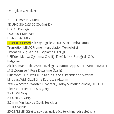
Öne Çıkan Özellikler;
2.500 Lümen Işık Gücü
4K UHD 3840x2160 Çözünürlük
HDR10 Desteği
150.000:1 Kontrast
Uniformity %85
Lazer (LD + P/W)
Işık Kaynağı ile 20.000 Saat Lamba Ömrü
Trumotion MEMC Frame Interpolation Teknolojisi
Otomatik Güç Kablosu Toplama Özelliği
USB'den Medya Oynatma Özelliği DivX, Müzik, Fotoğraf, Ofis
Belgeleri
Akıllı Kumanda ile SMART özelliği, (Youtube, App Store, Web Browser)
x1.2 Zoom ve 4 Köşe Düzeltme Özelliği
Bluetooth Out Özelliği ile Kablosuz Ses Sistemlerine Aktarım
Miracast Widi Özelliği ile Kablosuz Aktarım
7W+7W Stereo (Woofer + tweeter), Dolby Surround Audio, DTS-HD,
Clear Voice IIStereo Ses Çıkışı
2 x HDMI Giriş
2 x USB 2.0 Giriş
3.5 mm Mini Jack ve Optik Ses çıkışı
6.5 Kg Ağırlık
25/28/32 dB Gürültü seviyesi (ışık gücü tercihine göre değişir)