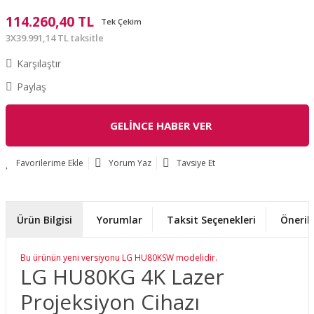
114.260,40 TL
Tek Çekim
3X39.991,14 TL taksitle
Karşılaştır
Paylaş
GELİNCE HABER VER
Yorum Yaz
Tavsiye Et
Ürün Bilgisi
Yorumlar
Taksit Seçenekleri
Önerile
Bu ürünün yeni versiyonu LG HU80KSW modelidir.
LG HU80KG 4K Lazer
Projeksiyon Cihazı