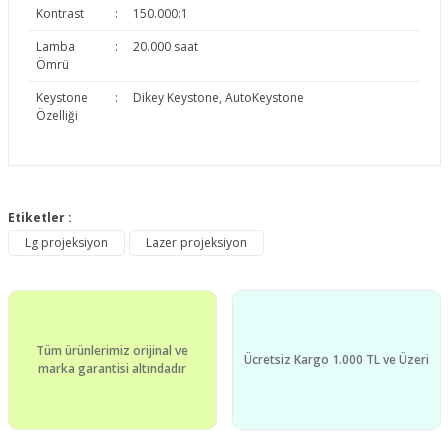
Kontrast
:
150.000:1
Lamba
:
20.000 saat
Ömrü
Keystone
:
Dikey Keystone, AutoKeystone
Özelliği
Bu ürünün fiyat bilgisi, resim, ürün açıklamalarında ve diğer
konularda yetersiz gördüğünüz noktaları öneri formunu
Etiketler :
Bu ürüne ilk yorumu siz yapın!
kullanarak tarafımıza iletebilirsiniz.
Lg projeksiyon
Lazer projeksiyon
Görüş ve önerileriniz için teşekkür ederiz.
Yorum Yaz
Ürün resmi kalitesiz, bozuk veya görüntülenemiyor.
Ürün açıklamasında eksik bilgiler bulunuyor.
Tüm ürünlerimiz orijinal ve
Ürün bilgilerinde hatalar bulunuyor.
Ücretsiz Kargo 1.000 TL ve Üzeri
marka garantisi altındadır
Ürün fiyatı diğer sitelerden daha pahalı.
Bu ürüne benzer farklı alternatifler olmalı.