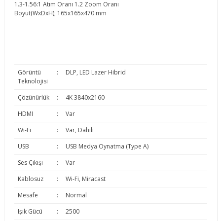
1.3-1.56:1 Atım Oranı 1.2 Zoom Oranı
Boyut(WxDxH); 165x165x470 mm
Görüntü
:
DLP, LED Lazer Hibrid
Teknolojisi
Çözünürlük
:
4K 3840x2160
HDMI
:
Var
Wi-Fi
:
Var, Dahili
USB
:
USB Medya Oynatma (Type A)
Ses Çıkışı
:
Var
Kablosuz
:
Wi-Fi, Miracast
Mesafe
:
Normal
Işık Gücü
:
2500