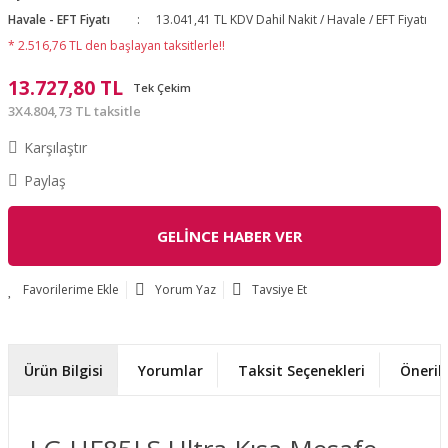
Havale - EFT Fiyatı
13.041,41 TL KDV Dahil Nakit / Havale / EFT Fiyatı
* 2.516,76 TL den başlayan taksitlerle!!
13.727,80 TL
Tek Çekim
3X4.804,73 TL taksitle
Karşılaştır
Paylaş
GELİNCE HABER VER
Yorum Yaz
Tavsiye Et
Ürün Bilgisi
Yorumlar
Taksit Seçenekleri
Önerile