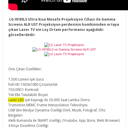
LG HF85LS Ultra Kısa Mesafe Projeksiyon Cihazı ile Gamma
Screens ALR UST Projeksiyon perdesinin kombininden ortaya
çıkan Lazer TV nin Loş Ortam performansı aşağıdaki
görsellerdedir.
Öne Çıkan Özellikler;
1.500 Lümen Işık Gücü
Full HD 1920x1080 Çözünürlük
150.000:1 Kontrast
Tek Elle Tutulabilir Boyut
Lazer LED
Işık Kaynağı ile 20.000 Saat Lamba Ömrü
Trumotion MEMC Frame Interpolation Teknolojisi
USB'den Medya Oynatma Özelliği DivX, Müzik, Fotoğraf, Ofis
Belgeleri
Akıllı Kumanda ile SMART özelliği, (Youtube, App Store, Web Browser)
4 Köşe Düzeltme Özelliği