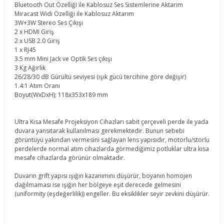
Bluetooth Out Özelliği ile Kablosuz Ses Sistemlerine Aktarım
Miracast Widi Özelliği ile Kablosuz Aktarım
3W+3W Stereo Ses Çıkışı
2 x HDMI Giriş
2 x USB 2.0 Giriş
1 x RJ45
3.5 mm Mini Jack ve Optik Ses çıkışı
3 Kg Ağırlık
26/28/30 dB Gürültü seviyesi (ışık gücü tercihine göre değişir)
1.4:1 Atım Oranı
Boyut(WxDxH); 118x353x189 mm
Ultra Kısa Mesafe Projeksiyon Cihazları sabit çerçeveli perde ile yada
duvara yansıtarak kullanılması gerekmektedir. Bunun sebebi
görüntüyü yakından vermesini sağlayan lens yapısıdır, motorlu/storlu
perdelerde normal atım cihazlarda görmediğimiz potluklar ultra kısa
mesafe cihazlarda görünür olmaktadır.
Duvarın grift yapısı ışığın kazanımını düşürür, boyanın homojen
dağılmaması ise ışığın her bölgeye eşit derecede gelmesini
(uniformity (eşdeğerlilik)) engeller. Bu eksiklikler seyir zevkini düşürür.