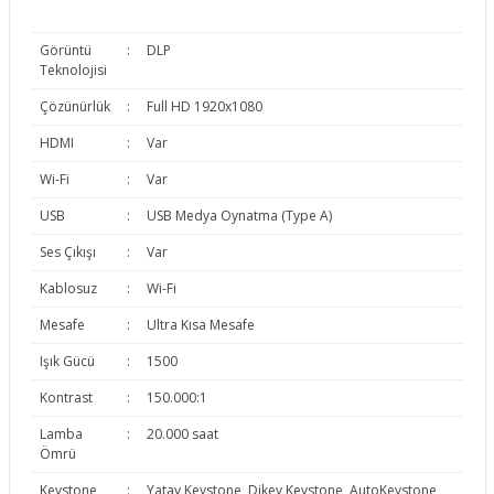
Görüntü
:
DLP
Teknolojisi
Çözünürlük
:
Full HD 1920x1080
HDMI
:
Var
Wi-Fi
:
Var
USB
:
USB Medya Oynatma (Type A)
Ses Çıkışı
:
Var
Kablosuz
:
Wi-Fi
Mesafe
:
Ultra Kısa Mesafe
Işık Gücü
:
1500
Kontrast
:
150.000:1
Lamba
:
20.000 saat
Ömrü
Keystone
:
Yatay Keystone, Dikey Keystone, AutoKeystone