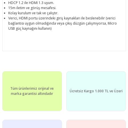
HDCP 1.2 ile HDMI 1.3 uyum.
15m iletim ve görüş mesafesi.
Kolay kurulum ve tak ve çalıştır.
Verici, HDMI portu üzerindeki giriş kaynakları ile beslenebilir (verici
bağlantısı uygun olmadığında veya çıkış düzgün çalışmıyorsa, Micro
USB güç kaynağını kullanın)
Bu ürünün fiyat bilgisi, resim, ürün açıklamalarında ve diğer
konularda yetersiz gördüğünüz noktaları öneri formunu
Bu ürüne ilk yorumu siz yapın!
kullanarak tarafımıza iletebilirsiniz.
Görüş ve önerileriniz için teşekkür ederiz.
Yorum Yaz
Tüm ürünlerimiz orijinal ve
Ürün resmi kalitesiz, bozuk veya görüntülenemiyor.
Ücretsiz Kargo 1.000 TL ve Üzeri
marka garantisi altındadır
Ürün açıklamasında eksik bilgiler bulunuyor.
Ürün bilgilerinde hatalar bulunuyor.
Ürün fiyatı diğer sitelerden daha pahalı.
Bu ürüne benzer farklı alternatifler olmalı.