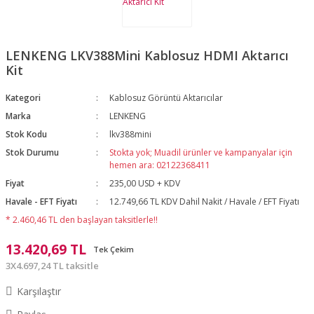
LENKENG LKV388Mini Kablosuz HDMI Aktarıcı
Kit
Kategori
Kablosuz Görüntü Aktarıcılar
Marka
LENKENG
Stok Kodu
lkv388mini
Stok Durumu
Stokta yok; Muadil ürünler ve kampanyalar için
hemen ara: 02122368411
Fiyat
235,00 USD + KDV
Havale - EFT Fiyatı
12.749,66 TL KDV Dahil Nakit / Havale / EFT Fiyatı
* 2.460,46 TL den başlayan taksitlerle!!
13.420,69 TL
Tek Çekim
3X4.697,24 TL taksitle
Karşılaştır