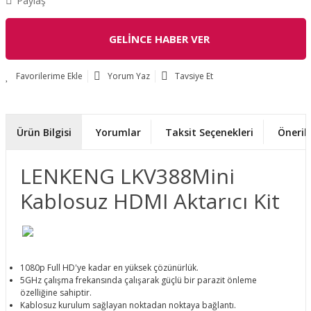
Paylaş
GELİNCE HABER VER
Yorum Yaz
Tavsiye Et
Ürün Bilgisi
Yorumlar
Taksit Seçenekleri
Önerile
LENKENG LKV388Mini
Kablosuz HDMI Aktarıcı Kit
1080p Full HD'ye kadar en yüksek çözünürlük.
5GHz çalışma frekansında çalışarak güçlü bir parazit önleme
özelliğine sahiptir.
Kablosuz kurulum sağlayan noktadan noktaya bağlantı.