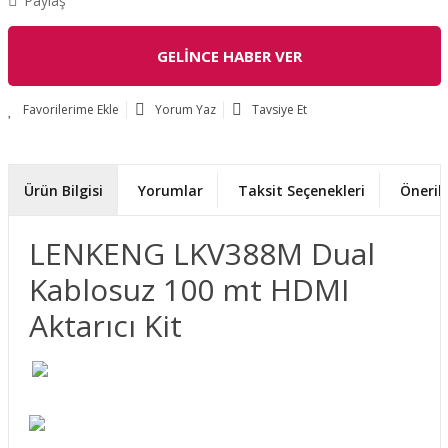
Paylaş
GELİNCE HABER VER
Yorum Yaz
Tavsiye Et
Ürün Bilgisi
Yorumlar
Taksit Seçenekleri
Önerile
LENKENG LKV388M Dual
Kablosuz 100 mt HDMI
Aktarıcı Kit