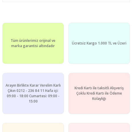
Bu ürünün fiyat bilgisi, resim, ürün açıklamalarında ve diğer
konularda yetersiz gördüğünüz noktaları öneri formunu
Bu ürüne ilk yorumu siz yapın!
kullanarak tarafımıza iletebilirsiniz.
Görüş ve önerileriniz için teşekkür ederiz.
Yorum Yaz
Tüm ürünlerimiz orijinal ve
Ürün resmi kalitesiz, bozuk veya görüntülenemiyor.
Ücretsiz Kargo 1.000 TL ve Üzeri
marka garantisi altındadır
Ürün açıklamasında eksik bilgiler bulunuyor.
Ürün bilgilerinde hatalar bulunuyor.
Ürün fiyatı diğer sitelerden daha pahalı.
Bu ürüne benzer farklı alternatifler olmalı.
Arayın Birlikte Karar Verelim Karlı
Kredi Kartı ile taksitli Alışveriş
Çıkın 0212 - 236 84 11 Hafa içi:
Çoklu Kredi Kartı ile Ödeme
09:00 - 18:00 Cumartesi: 09:00 -
Kolaylığı
15:00
Gönder