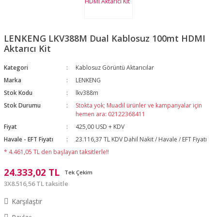
LENKENG LKV388M Dual Kablosuz 100mt HDMI
Aktarıcı Kit
Kategori
Kablosuz Görüntü Aktarıcılar
Marka
LENKENG
Stok Kodu
lkv388m
Stok Durumu
Stokta yok; Muadil ürünler ve kampanyalar için
hemen ara: 02122368411
Fiyat
425,00 USD + KDV
Havale - EFT Fiyatı
23.116,37 TL KDV Dahil Nakit / Havale / EFT Fiyatı
* 4.461,05 TL den başlayan taksitlerle!!
24.333,02 TL
Tek Çekim
3X8.516,56 TL taksitle
Karşılaştır