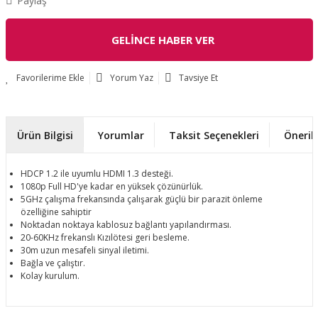
Paylaş
GELİNCE HABER VER
Yorum Yaz
Tavsiye Et
Ürün Bilgisi
Yorumlar
Taksit Seçenekleri
Önerile
HDCP 1.2 ile uyumlu HDMI 1.3 desteği.
1080p Full HD'ye kadar en yüksek çözünürlük.
5GHz çalışma frekansında çalışarak güçlü bir parazit önleme
özelliğine sahiptir
Noktadan noktaya kablosuz bağlantı yapılandırması.
20-60KHz frekanslı Kızılötesi geri besleme.
30m uzun mesafeli sinyal iletimi.
Bağla ve çalıştır.
Kolay kurulum.