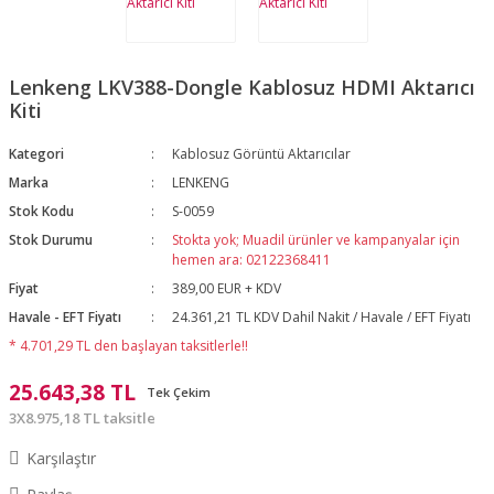
Lenkeng LKV388-Dongle Kablosuz HDMI Aktarıcı
Kiti
Kategori
Kablosuz Görüntü Aktarıcılar
Marka
LENKENG
Stok Kodu
S-0059
Stok Durumu
Stokta yok; Muadil ürünler ve kampanyalar için
hemen ara: 02122368411
Fiyat
389,00 EUR + KDV
Havale - EFT Fiyatı
24.361,21 TL KDV Dahil Nakit / Havale / EFT Fiyatı
* 4.701,29 TL den başlayan taksitlerle!!
25.643,38 TL
Tek Çekim
3X8.975,18 TL taksitle
Karşılaştır