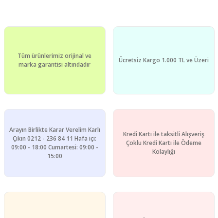
Bu ürünün fiyat bilgisi, resim, ürün açıklamalarında ve diğer
konularda yetersiz gördüğünüz noktaları öneri formunu
Bu ürüne ilk yorumu siz yapın!
kullanarak tarafımıza iletebilirsiniz.
Görüş ve önerileriniz için teşekkür ederiz.
Yorum Yaz
Tüm ürünlerimiz orijinal ve
Ürün resmi kalitesiz, bozuk veya görüntülenemiyor.
Ücretsiz Kargo 1.000 TL ve Üzeri
marka garantisi altındadır
Ürün açıklamasında eksik bilgiler bulunuyor.
Ürün bilgilerinde hatalar bulunuyor.
Ürün fiyatı diğer sitelerden daha pahalı.
Bu ürüne benzer farklı alternatifler olmalı.
Arayın Birlikte Karar Verelim Karlı
Kredi Kartı ile taksitli Alışveriş
Çıkın 0212 - 236 84 11 Hafa içi:
Çoklu Kredi Kartı ile Ödeme
09:00 - 18:00 Cumartesi: 09:00 -
Kolaylığı
15:00
Gönder