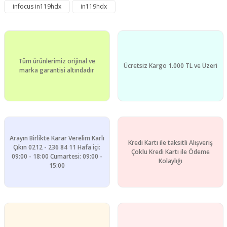
kullanarak tarafımıza iletebilirsiniz.
infocus in119hdx
in119hdx
Görüş ve önerileriniz için teşekkür ederiz.
Yorum Yaz
Ürün resmi kalitesiz, bozuk veya görüntülenemiyor.
Ürün açıklamasında eksik bilgiler bulunuyor.
Tüm ürünlerimiz orijinal ve
Ürün bilgilerinde hatalar bulunuyor.
Ücretsiz Kargo 1.000 TL ve Üzeri
marka garantisi altındadır
Ürün fiyatı diğer sitelerden daha pahalı.
Bu ürüne benzer farklı alternatifler olmalı.
Arayın Birlikte Karar Verelim Karlı
Kredi Kartı ile taksitli Alışveriş
Çıkın 0212 - 236 84 11 Hafa içi:
Çoklu Kredi Kartı ile Ödeme
09:00 - 18:00 Cumartesi: 09:00 -
Gönder
Kolaylığı
15:00