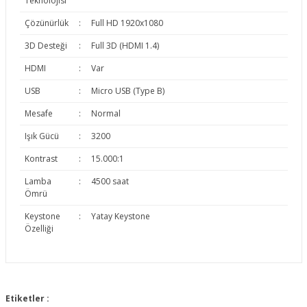
Teknolojisi
Çözünürlük
:
Full HD 1920x1080
3D Desteği
:
Full 3D (HDMI 1.4)
HDMI
:
Var
USB
:
Micro USB (Type B)
Mesafe
:
Normal
Işık Gücü
:
3200
Kontrast
:
15.000:1
Lamba
:
4500 saat
Ömrü
Keystone
:
Yatay Keystone
Özelliği
Bu ürünün fiyat bilgisi, resim, ürün açıklamalarında ve diğer
konularda yetersiz gördüğünüz noktaları öneri formunu
Etiketler :
Bu ürüne ilk yorumu siz yapın!