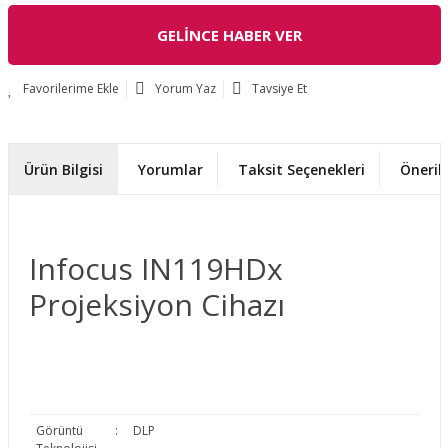
GELİNCE HABER VER
Yorum Yaz
Tavsiye Et
Ürün Bilgisi
Yorumlar
Taksit Seçenekleri
Önerile
Infocus IN119HDx
Projeksiyon Cihazı
Görüntü
:
DLP