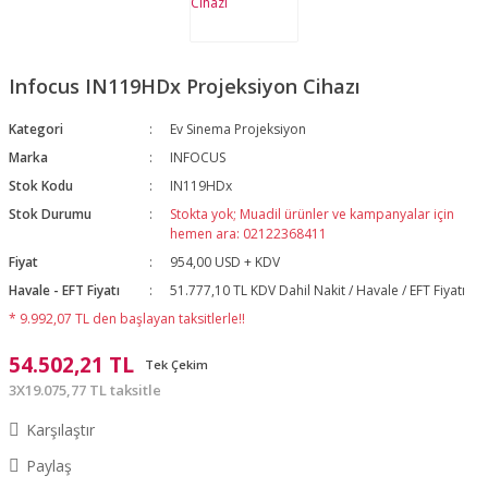
Infocus IN119HDx Projeksiyon Cihazı
Kategori
Ev Sinema Projeksiyon
Marka
INFOCUS
Stok Kodu
IN119HDx
Stok Durumu
Stokta yok; Muadil ürünler ve kampanyalar için
hemen ara: 02122368411
Fiyat
954,00 USD + KDV
Havale - EFT Fiyatı
51.777,10 TL KDV Dahil Nakit / Havale / EFT Fiyatı
* 9.992,07 TL den başlayan taksitlerle!!
54.502,21 TL
Tek Çekim
3X19.075,77 TL taksitle
Karşılaştır
Paylaş