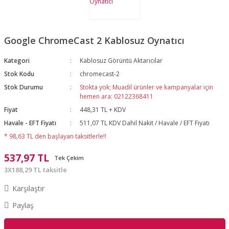
Google ChromeCast 2 Kablosuz Oynatıcı
Kategori
Kablosuz Görüntü Aktarıcılar
Stok Kodu
chromecast-2
Stok Durumu
Stokta yok; Muadil ürünler ve kampanyalar için
hemen ara: 02122368411
Fiyat
448,31 TL + KDV
Havale - EFT Fiyatı
511,07 TL KDV Dahil Nakit / Havale / EFT Fiyatı
* 98,63 TL den başlayan taksitlerle!!
537,97 TL
Tek Çekim
3X188,29 TL taksitle
Karşılaştır
Paylaş