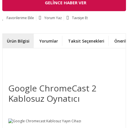
GELİNCE HABER VER
Yorum Yaz
Tavsiye Et
Ürün Bilgisi
Yorumlar
Taksit Seçenekleri
Önerile
Google ChromeCast 2
Kablosuz Oynatıcı