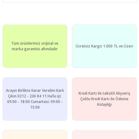
Bu ürünün fiyat bilgisi, resim, ürün açıklamalarında ve diğer
konularda yetersiz gördüğünüz noktaları öneri formunu
Bu ürüne ilk yorumu siz yapın!
kullanarak tarafımıza iletebilirsiniz.
Görüş ve önerileriniz için teşekkür ederiz.
Yorum Yaz
Tüm ürünlerimiz orijinal ve
Ürün resmi kalitesiz, bozuk veya görüntülenemiyor.
Ücretsiz Kargo 1.000 TL ve Üzeri
marka garantisi altındadır
Ürün açıklamasında eksik bilgiler bulunuyor.
Ürün bilgilerinde hatalar bulunuyor.
Ürün fiyatı diğer sitelerden daha pahalı.
Bu ürüne benzer farklı alternatifler olmalı.
Arayın Birlikte Karar Verelim Karlı
Kredi Kartı ile taksitli Alışveriş
Çıkın 0212 - 236 84 11 Hafa içi:
Çoklu Kredi Kartı ile Ödeme
09:00 - 18:00 Cumartesi: 09:00 -
Kolaylığı
15:00
Gönder