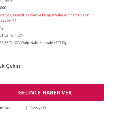
ldmaster
-800
kta yok; Muadil ürünler ve kampanyalar için hemen ara:
122368411
Ay
61,02 TL + KDV
23,56 TL KDV Dahil Nakit / Havale / EFT Fiyatı
ek Çekim
GELİNCE HABER VER
um Yaz
Tavsiye Et