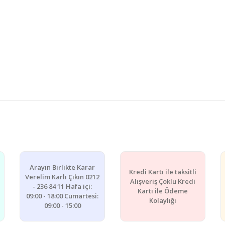
e diğer konularda yetersiz gördüğünüz noktaları öneri formunu kullanarak ta
Bu ürüne ilk yorumu siz yapın!
Yorum Yaz
Arayın Birlikte Karar
Kredi Kartı ile taksitli
Verelim Karlı Çıkın 0212
Alışveriş Çoklu Kredi
- 236 84 11 Hafa içi:
Kartı ile Ödeme
09:00 - 18:00 Cumartesi:
Kolaylığı
09:00 - 15:00