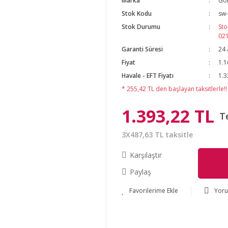
Marka
Go
Stok Kodu
sw
Stok Durumu
Sto
02
Garanti Süresi
24 
Fiyat
1.1
Havale - EFT Fiyatı
1.3
* 255,42 TL den başlayan taksitlerle!!
1.393,22 TL
T
3X487,63 TL taksitle
Karşılaştır
Paylaş
Yor