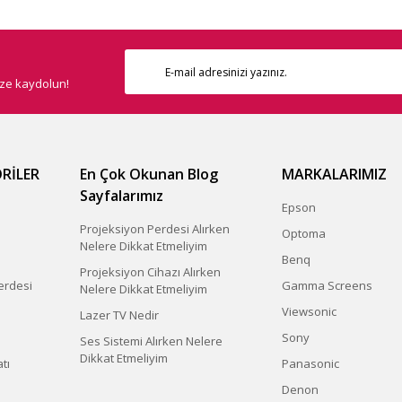
ize kaydolun!
Gönder
RİLER
En Çok Okunan Blog
MARKALARIMIZ
Sayfalarımız
Epson
Projeksiyon Perdesi Alırken
Optoma
Nelere Dikkat Etmeliyim
Benq
Projeksiyon Cihazı Alırken
erdesi
Gamma Screens
Nelere Dikkat Etmeliyim
Viewsonic
Lazer TV Nedir
Sony
Ses Sistemi Alırken Nelere
Dikkat Etmeliyim
tı
Panasonic
Denon