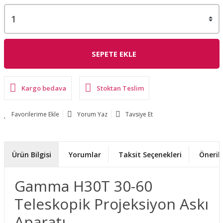
SEPETE EKLE
Kargo bedava
Stoktan Teslim
Yorum Yaz
Tavsiye Et
Ürün Bilgisi
Yorumlar
Taksit Seçenekleri
Önerile
Gamma H30T 30-60
Teleskopik Projeksiyon Askı
Aparatı