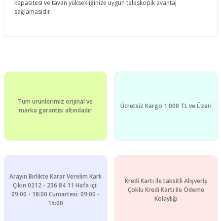
kapasitesi ve tavan yüksekliğinize uygun teleskopik avantaj
sağlamasıdır.
Bu ürünün fiyat bilgisi, resim, ürün açıklamalarında ve diğer
konularda yetersiz gördüğünüz noktaları öneri formunu
Bu ürüne ilk yorumu siz yapın!
kullanarak tarafımıza iletebilirsiniz.
Görüş ve önerileriniz için teşekkür ederiz.
Yorum Yaz
Tüm ürünlerimiz orijinal ve
Ürün resmi kalitesiz, bozuk veya görüntülenemiyor.
Ücretsiz Kargo 1.000 TL ve Üzeri
marka garantisi altındadır
Ürün açıklamasında eksik bilgiler bulunuyor.
Ürün bilgilerinde hatalar bulunuyor.
Ürün fiyatı diğer sitelerden daha pahalı.
Bu ürüne benzer farklı alternatifler olmalı.
Arayın Birlikte Karar Verelim Karlı
Kredi Kartı ile taksitli Alışveriş
Çıkın 0212 - 236 84 11 Hafa içi:
Çoklu Kredi Kartı ile Ödeme
09:00 - 18:00 Cumartesi: 09:00 -
Kolaylığı
15:00