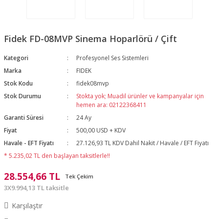
Fidek FD-08MVP Sinema Hoparlörü / Çift
Kategori
Profesyonel Ses Sistemleri
Marka
FIDEK
Stok Kodu
fidek08mvp
Stok Durumu
Stokta yok; Muadil ürünler ve kampanyalar için
hemen ara: 02122368411
Garanti Süresi
24 Ay
Fiyat
500,00 USD + KDV
Havale - EFT Fiyatı
27.126,93 TL KDV Dahil Nakit / Havale / EFT Fiyatı
* 5.235,02 TL den başlayan taksitlerle!!
28.554,66 TL
Tek Çekim
3X9.994,13 TL taksitle
Karşılaştır