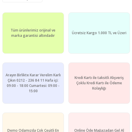
Yorum Yaz
Ürün resmi kalitesiz, bozuk veya görüntülenemiyor.
Ürün açıklamasında eksik bilgiler bulunuyor.
Ürün bilgilerinde hatalar bulunuyor.
Tüm ürünlerimiz orijinal ve
Ürün fiyatı diğer sitelerden daha pahalı.
Ücretsiz Kargo 1.000 TL ve Üzeri
marka garantisi altındadır
Bu ürüne benzer farklı alternatifler olmalı.
Arayın Birlikte Karar Verelim Karlı
Kredi Kartı ile taksitli Alışveriş
Gönder
Çıkın 0212 - 236 84 11 Hafa içi:
Çoklu Kredi Kartı ile Ödeme
09:00 - 18:00 Cumartesi: 09:00 -
Kolaylığı
15:00
Demo Odamızda Çok Çeşitli En
Online Öde Mağazadan Gel Al