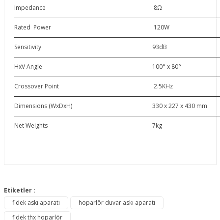
Impedance
8Ω
Rated Power
120W
Sensitivity
93dB
HxV Angle
100° x 80°
Crossover Point
2.5KHz
Dimensions (WxDxH)
330 x 227 x 430 mm
Net Weights
7kg
Bu ürünün fiyat bilgisi, resim, ürün açıklamalarında ve diğer
konularda yetersiz gördüğünüz noktaları öneri formunu
Etiketler :
Bu ürüne ilk yorumu siz yapın!
kullanarak tarafımıza iletebilirsiniz.
fidek askı aparatı
hoparlör duvar askı aparatı
Görüş ve önerileriniz için teşekkür ederiz.
fidek thx hoparlör