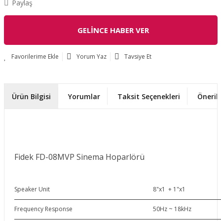
Paylaş
GELİNCE HABER VER
Yorum Yaz
Tavsiye Et
Ürün Bilgisi
Yorumlar
Taksit Seçenekleri
Önerile
Fidek FD-08MVP Sinema Hoparlörü
Speaker Unit
8"x1 + 1"x1
Frequency Response
50Hz ~ 18kHz