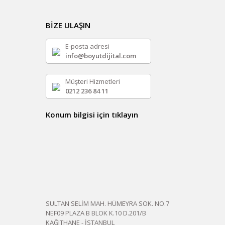
BİZE ULAŞIN
E-posta adresi
info@boyutdijital.com
Müşteri Hizmetleri
0212 236 84 11
Konum bilgisi için tıklayın
SULTAN SELİM MAH. HÜMEYRA SOK. NO.7
NEF09 PLAZA B BLOK K.10 D.201/B
KAĞITHANE - İSTANBUL