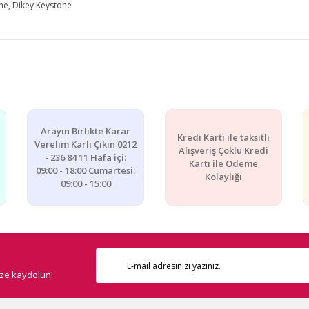
ne, Dikey Keystone
e diğer konularda yetersiz gördüğünüz noktaları öneri formunu kullanarak ta
Bu ürüne ilk yorumu siz yapın!
Yorum Yaz
Arayın Birlikte Karar
Kredi Kartı ile taksitli
Verelim Karlı Çıkın 0212
Alışveriş Çoklu Kredi
- 236 84 11 Hafa içi:
Kartı ile Ödeme
09:00 - 18:00 Cumartesi:
Kolaylığı
09:00 - 15:00
ize kaydolun!
Gönder