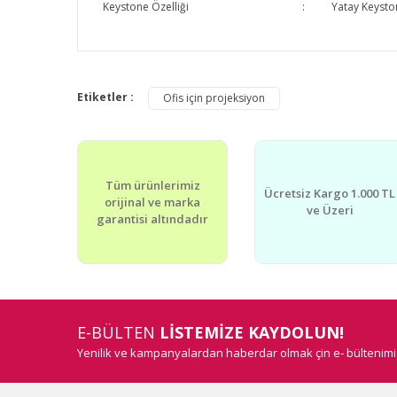
Keystone Özelliği
:
Yatay Keysto
Bu ürünün fiyat bilgisi, resim, ürün açıklamalarında v
Görüş ve önerileriniz için teşekkür ederiz.
Etiketler :
Ofis için projeksiyon
Ürün resmi kalitesiz, bozuk veya görüntülenemiyor.
Ürün açıklamasında eksik bilgiler bulunuyor.
Tüm ürünlerimiz
Ürün bilgilerinde hatalar bulunuyor.
Ücretsiz Kargo 1.000 TL
orijinal ve marka
ve Üzeri
Ürün fiyatı diğer sitelerden daha pahalı.
garantisi altındadır
Bu ürüne benzer farklı alternatifler olmalı.
E-BÜLTEN
LİSTEMİZE KAYDOLUN!
Yenilik ve kampanyalardan haberdar olmak çin e- bültenim