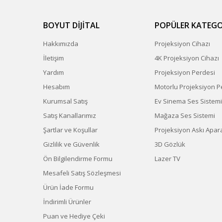
BOYUT DİJİTAL
POPÜLER KATEGO
Hakkımızda
Projeksiyon Cihazı
İletişim
4K Projeksiyon Cihazı
Yardım
Projeksiyon Perdesi
Hesabım
Motorlu Projeksiyon P
Kurumsal Satış
Ev Sinema Ses Sistemi
Satış Kanallarımız
Mağaza Ses Sistemi
Şartlar ve Koşullar
Projeksiyon Askı Apara
Gizlilik ve Güvenlik
3D Gözlük
Ön Bilgilendirme Formu
Lazer TV
Mesafeli Satış Sözleşmesi
Ürün İade Formu
İndirimli Ürünler
Puan ve Hediye Çeki