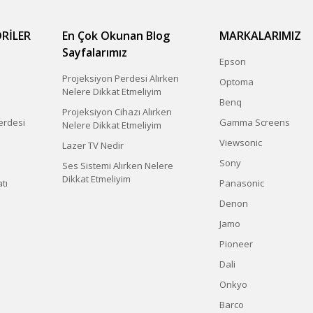
RİLER
En Çok Okunan Blog
MARKALARIMIZ
Sayfalarımız
Epson
Projeksiyon Perdesi Alırken
Optoma
Nelere Dikkat Etmeliyim
Benq
Projeksiyon Cihazı Alırken
erdesi
Gamma Screens
Nelere Dikkat Etmeliyim
Viewsonic
Lazer TV Nedir
Sony
Ses Sistemi Alırken Nelere
Dikkat Etmeliyim
tı
Panasonic
Denon
Jamo
Pioneer
Dali
Onkyo
Barco