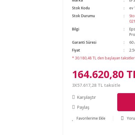
Marka
EP
Stok Kodu
ev 
Stok Durumu
Sto
02
Bilgi
Eps
Pro
Garanti Süresi
60 
Fiyat
2.5
* 30.180,48 TL den başlayan taksitlerl
164.620,80 T
3X57.617,28 TL taksitle
Karşılaştır
Paylaş
Yor