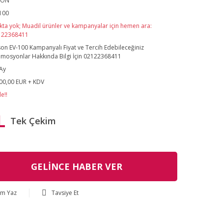
SON
100
kta yok; Muadil ürünler ve kampanyalar için hemen ara:
122368411
on EV-100 Kampanyalı Fiyat ve Tercih Edebileceğiniz
mosyonlar Hakkında Bilgi İçin 02122368411
Ay
00,00 EUR + KDV
e!!
L
Tek Çekim
GELİNCE HABER VER
um Yaz
Tavsiye Et