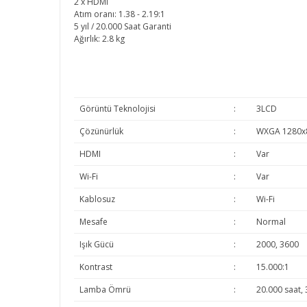
2 x HDMI
Atım oranı: 1.38 - 2.19:1
5 yıl / 20.000 Saat Garanti
Ağırlık: 2.8 kg
Görüntü Teknolojisi
:
3LCD
Çözünürlük
:
WXGA 1280x
HDMI
:
Var
Wi-Fi
:
Var
Kablosuz
:
Wi-Fi
Mesafe
:
Normal
Işık Gücü
:
2000, 3600
Kontrast
:
15.000:1
Lamba Ömrü
:
20.000 saat, 