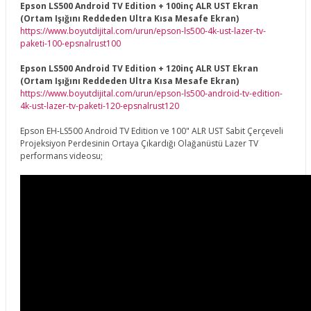
Epson LS500 Android TV Edition + 100inç ALR UST Ekran
(Ortam Işığını Reddeden Ultra Kısa Mesafe Ekran)
https://www.boyutdijital.com/urun/epson-ls500-4k-ust-lazer-tv-
paketi-100-epsnalrust100
Epson LS500 Android TV Edition + 120inç ALR UST Ekran
(Ortam Işığını Reddeden Ultra Kısa Mesafe Ekran)
https://www.boyutdijital.com/urun/epson-ls500-android-tv-edition-
4k-ust-lazer-tv-paketi-120-epsnalrust120
Epson EH-LS500 Android TV Edition ve 100" ALR UST Sabit Çerçeveli
Projeksiyon Perdesinin Ortaya Çıkardığı Olağanüstü Lazer TV
performans videosu;