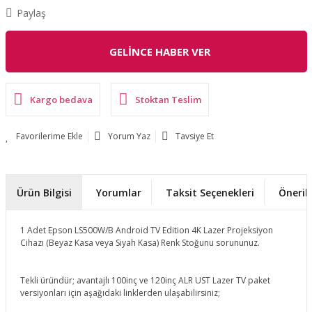
Paylaş
GELİNCE HABER VER
Kargo bedava
Stoktan Teslim
Yorum Yaz
Tavsiye Et
Ürün Bilgisi
Yorumlar
Taksit Seçenekleri
Önerile
1 Adet Epson LS500W/B Android TV Edition 4K Lazer Projeksiyon
Cihazı (Beyaz Kasa veya Siyah Kasa) Renk Stoğunu sorununuz.
Tekli üründür; avantajlı 100inç ve 120inç ALR UST Lazer TV paket
versiyonları için aşağıdaki linklerden ulaşabilirsiniz;