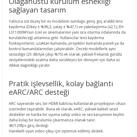
Olağanüstü kurulum esnekliği
sağlayan tasarım
Yalnızca üst düzey bir ev modelinin sunduğu geniş güç aralıklı lens
kaydırma (Dikey ± %96,3, yatay ± %47,1) ve yakınlaştırma (x2,1), EH-
LS11000W’nun özel ev sinemalarının yanı sıra oturma odalarında da
kurulabileceği anlamına gelir. Kullanıcılar lens kaydırma
fonksiyonlarını; uzaktan kumanda, projektör kumanda paneli ya da
kontrol kumandalarından çalıştırabilir. Önceki modellerle aynı
sessizliğe (25 dB/Işık çıkışı %75) ek olarak, yüksek frekanslı gürültü
seviyelerindeki azalma daha sürükleyici bir deneyim için daha az
dikkat dağınıklığı yaratır.
Pratik işlevsellik, kolay bağlantı
eARC/ARC desteği
ARC sayesinde ses, bir HDMI kablosu kullanılarak projeksiyon cihazı
üzerinden taşınabilir. Buna ek olarak, eARC, yüksek kaliteli sesi3
destekler ve harika bir uyuma sahip video ve ses karışımının keyfini
daha kolay bir kurulumla çıkarmanıza olanak tanır.
4K/120fps giriş desteği
Hareketli oyun video çıkışı için optimize edilmiş destek.