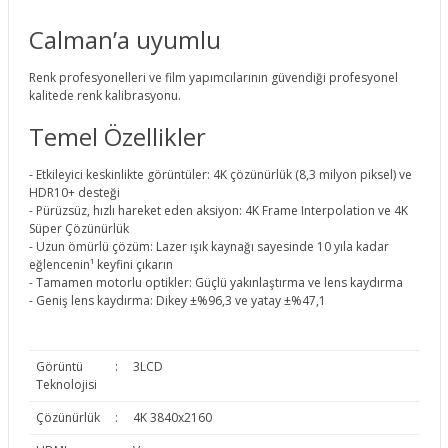
Calman’a uyumlu
Renk profesyonelleri ve film yapımcılarının güvendiği profesyonel
kalitede renk kalibrasyonu.
Temel Özellikler
- Etkileyici keskinlikte görüntüler: 4K çözünürlük (8,3 milyon piksel) ve
HDR10+ desteği
- Pürüzsüz, hızlı hareket eden aksiyon: 4K Frame Interpolation ve 4K
Süper Çözünürlük
- Uzun ömürlü çözüm: Lazer ışık kaynağı sayesinde 10 yıla kadar
eğlencenin¹ keyfini çıkarın
- Tamamen motorlu optikler: Güçlü yakınlaştırma ve lens kaydırma
- Geniş lens kaydırma: Dikey ±%96,3 ve yatay ±%47,1
Görüntü
:
3LCD
Teknolojisi
Çözünürlük
:
4K 3840x2160