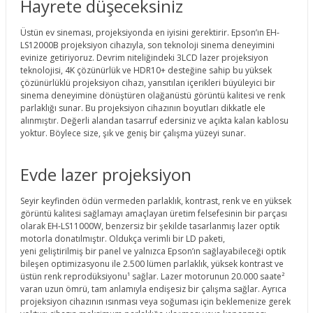
Hayrete düşeceksiniz
Üstün ev sineması, projeksiyonda en iyisini gerektirir. Epson’ın EH-
LS12000B projeksiyon cihazıyla, son teknoloji sinema deneyimini
evinize getiriyoruz. Devrim niteliğindeki 3LCD lazer projeksiyon
teknolojisi, 4K çözünürlük ve HDR10+ desteğine sahip bu yüksek
çözünürlüklü projeksiyon cihazı, yansıtılan içerikleri büyüleyici bir
sinema deneyimine dönüştüren olağanüstü görüntü kalitesi ve renk
parlaklığı sunar. Bu projeksiyon cihazının boyutları dikkatle ele
alınmıştır. Değerli alandan tasarruf edersiniz ve açıkta kalan kablosu
yoktur. Böylece size, şık ve geniş bir çalışma yüzeyi sunar.
Evde lazer projeksiyon
Seyir keyfinden ödün vermeden parlaklık, kontrast, renk ve en yüksek
görüntü kalitesi sağlamayı amaçlayan üretim felsefesinin bir parçası
olarak EH-LS11000W, benzersiz bir şekilde tasarlanmış lazer optik
motorla donatılmıştır. Oldukça verimli bir LD paketi,
yeni geliştirilmiş bir panel ve yalnızca Epson’ın sağlayabileceği optik
bileşen optimizasyonu ile 2.500 lümen parlaklık, yüksek kontrast ve
üstün renk reprodüksiyonu¹ sağlar. Lazer motorunun 20.000 saate²
varan uzun ömrü, tam anlamıyla endişesiz bir çalışma sağlar. Ayrıca
projeksiyon cihazının ısınması veya soğuması için beklemenize gerek