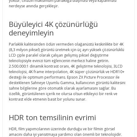
yoktur; cihazın maksimum parlaklığa ulaşması veya kapanması
nerdeyse anında gerçekleşir.
Büyüleyici 4K çözünürlüğü
deneyimleyin
Parlaklık kalitesinden ödün vermeden olağanüstü keskinlikte bir 4K
(8,3 milyon piksel) görüntü üretmek için üç ayrı yüksek çözünürlüklü
LCD çiple paralel olarak çalışan gelişmiş piksel değiştirme
teknolojisiyle evinizi tüm eğlencenin merkezi haline getirin.
2.500.000:1 dinamik kontrast oranı, 4K geliştirme teknolojisi, 3LCD
teknolojisi, 4K frame interpolation, 4K süper çözünürlük ve HDR10+
desteği ile optimum performans. Epson ZX Picture Processor ile
desteklenen Sahneye Uyumlu Gamma, kullanıcının görüntü kalitesini
sahne bilgilerine göre otomatik olarak ayarlamasını sağlar. Bu
özellik, görüntülenen içerik ne olursa olsun etkileyici bir renk ve
kontrast elde etmenin basit bir yolunu sunar.
HDR ton temsilinin evrimi
HDR, film yapımcılarının üzerinde durduğu ve bir filmin görsel
amacını daha iyi yansıtmaya yardımcı olan önemli bir teknolojidir.