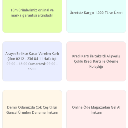
Yorum Yaz
Tüm ürünlerimiz orijinal ve
Ürün resmi kalitesiz, bozuk veya görüntülenemiyor.
Ücretsiz Kargo 1.000 TL ve Üzeri
marka garantisi altındadır
Ürün açıklamasında eksik bilgiler bulunuyor.
Ürün bilgilerinde hatalar bulunuyor.
Ürün fiyatı diğer sitelerden daha pahalı.
Bu ürüne benzer farklı alternatifler olmalı.
Arayın Birlikte Karar Verelim Karlı
Kredi Kartı ile taksitli Alışveriş
Çıkın 0212 - 236 84 11 Hafa içi:
Çoklu Kredi Kartı ile Ödeme
09:00 - 18:00 Cumartesi: 09:00 -
Kolaylığı
15:00
Gönder
Demo Odamızda Çok Çeşitli En
Online Öde Mağazadan Gel Al
Güncel Ürünleri Deneme İmkanı
İmkanı