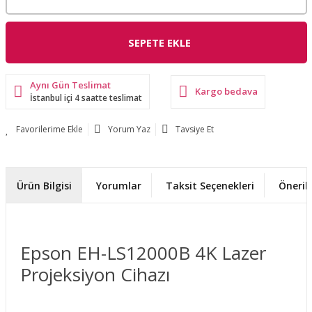
SEPETE EKLE
Aynı Gün Teslimat
Kargo bedava
İstanbul içi 4 saatte teslimat
Yorum Yaz
Tavsiye Et
Ürün Bilgisi
Yorumlar
Taksit Seçenekleri
Önerile
Epson EH-LS12000B 4K Lazer
Projeksiyon Cihazı