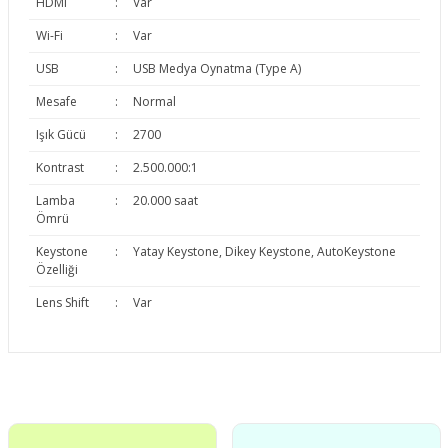
HDMI
:
Var
Wi-Fi
:
Var
USB
:
USB Medya Oynatma (Type A)
Mesafe
:
Normal
Işık Gücü
:
2700
Kontrast
:
2.500.000:1
Lamba
:
20.000 saat
Ömrü
Keystone
:
Yatay Keystone, Dikey Keystone, AutoKeystone
Özelliği
Lens Shift
:
Var
Bu ürünün fiyat bilgisi, resim, ürün açıklamalarında ve diğer
konularda yetersiz gördüğünüz noktaları öneri formunu
Bu ürüne ilk yorumu siz yapın!
kullanarak tarafımıza iletebilirsiniz.
Görüş ve önerileriniz için teşekkür ederiz.