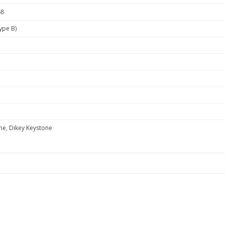
68
ype B)
ne, Dikey Keystone
e diğer konularda yetersiz gördüğünüz noktaları öneri formunu kullanarak ta
Bu ürüne ilk yorumu siz yapın!
Yorum Yaz