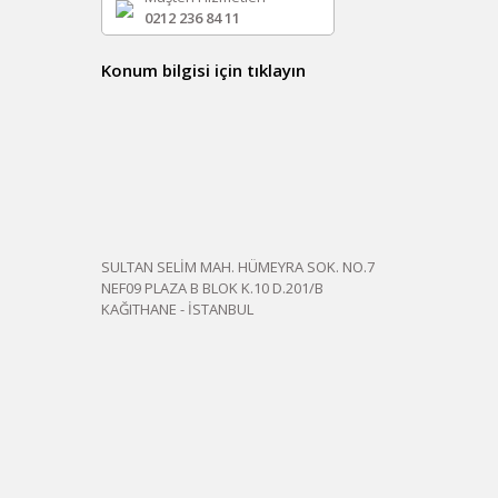
0212 236 84 11
Konum bilgisi için tıklayın
SULTAN SELİM MAH. HÜMEYRA SOK. NO.7
NEF09 PLAZA B BLOK K.10 D.201/B
KAĞITHANE - İSTANBUL