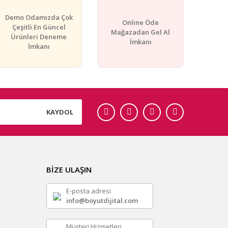
Demo Odamızda Çok
Online Öde
Çeşitli En Güncel
Mağazadan Gel Al
Ürünleri Deneme
İmkanı
İmkanı
KAYDOL
BİZE ULAŞIN
E-posta adresi
info@boyutdijital.com
Müşteri Hizmetleri