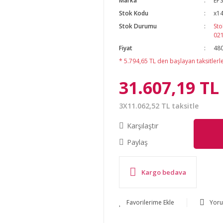
Marka
EP
Stok Kodu
x1
Stok Durumu
Sto
02
Fiyat
480
* 5.794,65 TL den başlayan taksitlerle
31.607,19 TL
3X11.062,52 TL taksitle
Karşılaştır
Paylaş
Kargo bedava
Yor