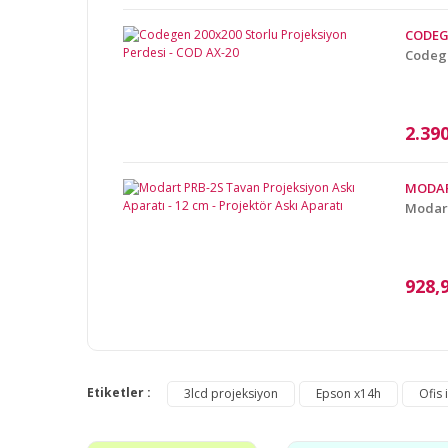
Ürün bilgilerinde hatalar bulunuyor.
CODE
Ürün fiyatı diğer sitelerden daha pahalı.
Codege
Bu ürüne benzer farklı alternatifler olmalı.
2.39
MODA
Modart
928,
Etiketler :
3lcd projeksiyon
Epson x14h
Ofis 