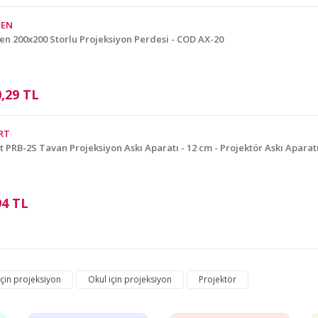
GEN
n 200x200 Storlu Projeksiyon Perdesi - COD AX-20
0,29 TL
RT
Gönder
 PRB-2S Tavan Projeksiyon Askı Aparatı - 12 cm - Projektör Askı Aparat
94 TL
için projeksiyon
Okul için projeksiyon
Projektör