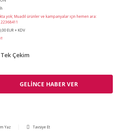
SON
4h
kta yok; Muadil ürünler ve kampanyalar için hemen ara:
122368411
,00 EUR + KDV
!!
Tek Çekim
GELİNCE HABER VER
um Yaz
Tavsiye Et