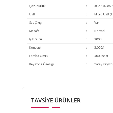
Çözünürlük
:
XGA 1024x7
USB
:
Micro USB (T
Ses Çıkışı
:
Var
Mesafe
:
Normal
Işık Gücü
:
3000
Kontrast
:
3.000:1
Lamba Ömrü
:
4000 saat
Keystone Özelliği
:
Yatay Keysto
Bu ürünün fiyat bilgisi, resim, ürün açıklamalarında v
Görüş ve önerileriniz için teşekkür ederiz.
TAVSİYE ÜRÜNLER
Ürün resmi kalitesiz, bozuk veya görüntülenemiyor.
Ürün açıklamasında eksik bilgiler bulunuyor.