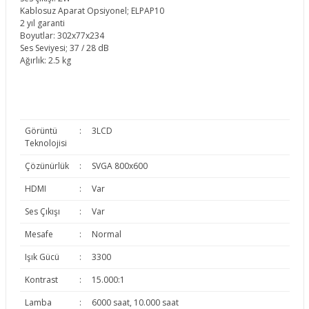
Kablosuz Aparat Opsiyonel; ELPAP10
2 yıl garanti
Boyutlar: 302x77x234
Ses Seviyesi; 37 / 28 dB
Ağırlık: 2.5 kg
Görüntü
:
3LCD
Teknolojisi
Çözünürlük
:
SVGA 800x600
HDMI
:
Var
Ses Çıkışı
:
Var
Mesafe
:
Normal
Işık Gücü
:
3300
Kontrast
:
15.000:1
Lamba
:
6000 saat, 10.000 saat