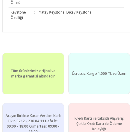
Ömrü
Keystone
:
Yatay Keystone, Dikey Keystone
Özelliği
Bu ürünün fiyat bilgisi, resim, ürün açıklamalarında ve diğer
konularda yetersiz gördüğünüz noktaları öneri formunu
Bu ürüne ilk yorumu siz yapın!
kullanarak tarafımıza iletebilirsiniz.
Görüş ve önerileriniz için teşekkür ederiz.
Yorum Yaz
Tüm ürünlerimiz orijinal ve
Ürün resmi kalitesiz, bozuk veya görüntülenemiyor.
Ücretsiz Kargo 1.000 TL ve Üzeri
marka garantisi altındadır
Ürün açıklamasında eksik bilgiler bulunuyor.
Ürün bilgilerinde hatalar bulunuyor.
Ürün fiyatı diğer sitelerden daha pahalı.
Bu ürüne benzer farklı alternatifler olmalı.
Arayın Birlikte Karar Verelim Karlı
Kredi Kartı ile taksitli Alışveriş
Çıkın 0212 - 236 84 11 Hafa içi:
Çoklu Kredi Kartı ile Ödeme
09:00 - 18:00 Cumartesi: 09:00 -
Kolaylığı
15:00