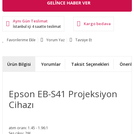
GELİNCE HABER VER
Aynı Gün Teslimat
Kargo bedava
İstanbul içi 4 saatte teslimat
Yorum Yaz
Tavsiye Et
Ürün Bilgisi
Yorumlar
Taksit Seçenekleri
Önerile
Epson EB-S41 Projeksiyon
Cihazı
atım oranı: 1.45 - 1.96:1
Ses çıkışı: 2W