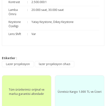
Kontrast
:
2.500.000:1
Lamba
:
20.000 saat, 30.000 saat
Ömrü
Keystone
:
Yatay Keystone, Dikey Keystone
Özelliği
Lens Shift
:
Var
Bu ürünün fiyat bilgisi, resim, ürün açıklamalarında ve diğer
konularda yetersiz gördüğünüz noktaları öneri formunu
Etiketler :
Bu ürüne ilk yorumu siz yapın!
kullanarak tarafımıza iletebilirsiniz.
Lazer projeksiyon
lazer projeksiyon cihazı
Görüş ve önerileriniz için teşekkür ederiz.
Yorum Yaz
Ürün resmi kalitesiz, bozuk veya görüntülenemiyor.
Ürün açıklamasında eksik bilgiler bulunuyor.
Tüm ürünlerimiz orijinal ve
Ürün bilgilerinde hatalar bulunuyor.
Ücretsiz Kargo 1.000 TL ve Üzeri
marka garantisi altındadır
Ürün fiyatı diğer sitelerden daha pahalı.
Bu ürüne benzer farklı alternatifler olmalı.