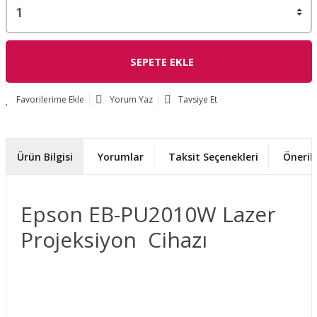
SEPETE EKLE
Yorum Yaz
Tavsiye Et
Ürün Bilgisi
Yorumlar
Taksit Seçenekleri
Önerile
Epson EB-PU2010W Lazer
Projeksiyon Cihazı