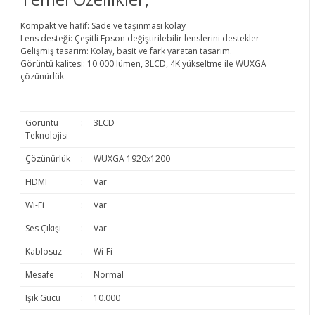
Kompakt ve hafif: Sade ve taşınması kolay
Lens desteği: Çeşitli Epson değiştirilebilir lenslerini destekler
Gelişmiş tasarım: Kolay, basit ve fark yaratan tasarım.
Görüntü kalitesi: 10.000 lümen, 3LCD, 4K yükseltme ile WUXGA
çözünürlük
Görüntü
:
3LCD
Teknolojisi
Çözünürlük
:
WUXGA 1920x1200
HDMI
:
Var
Wi-Fi
:
Var
Ses Çıkışı
:
Var
Kablosuz
:
Wi-Fi
Mesafe
:
Normal
Işık Gücü
:
10.000