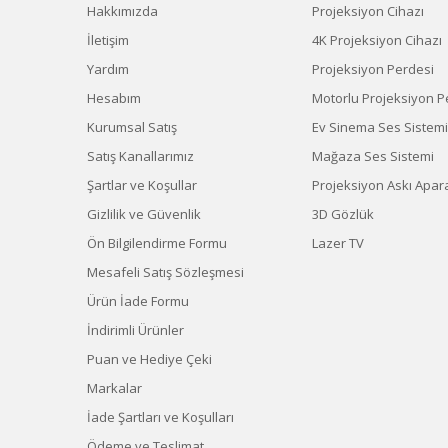
Hakkımızda
Projeksiyon Cihazı
İletişim
4K Projeksiyon Cihazı
Yardım
Projeksiyon Perdesi
Hesabım
Motorlu Projeksiyon P
Kurumsal Satış
Ev Sinema Ses Sistemi
Satış Kanallarımız
Mağaza Ses Sistemi
Şartlar ve Koşullar
Projeksiyon Askı Apara
Gizlilik ve Güvenlik
3D Gözlük
Ön Bilgilendirme Formu
Lazer TV
Mesafeli Satış Sözleşmesi
Ürün İade Formu
İndirimli Ürünler
Puan ve Hediye Çeki
Markalar
İade Şartları ve Koşulları
Ödeme ve Teslimat