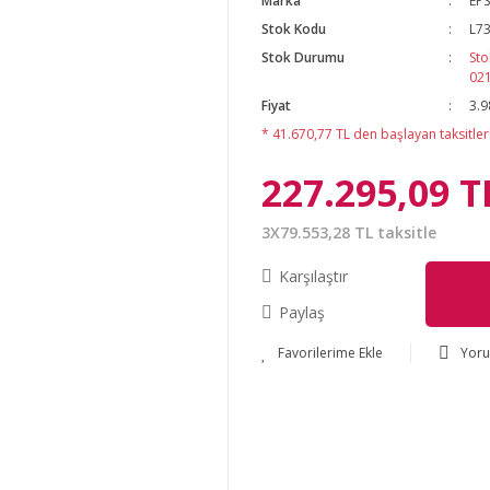
Marka
EP
Stok Kodu
L7
Stok Durumu
Sto
02
Fiyat
3.9
* 41.670,77 TL den başlayan taksitlerl
227.295,09 T
3X79.553,28 TL taksitle
Karşılaştır
Paylaş
Yor