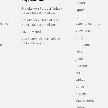
Epson
Projeksiyon Perdesi Alırken
Optoma
Nelere Dikkat Etmeliyim
Benq
Projeksiyon Cihazı Alırken
erdesi
Gamma Screens
Nelere Dikkat Etmeliyim
Viewsonic
Lazer TV Nedir
Sony
Ses Sistemi Alırken Nelere
Dikkat Etmeliyim
tı
Panasonic
Denon
Jamo
Pioneer
Dali
Onkyo
Barco
Prolyte
Elite Screens
Gefen