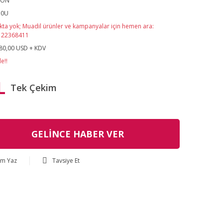
SON
30U
kta yok; Muadil ürünler ve kampanyalar için hemen ara:
122368411
80,00 USD + KDV
e!!
L
Tek Çekim
GELİNCE HABER VER
um Yaz
Tavsiye Et