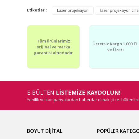
Bu ürünün fiyat bilgisi, resim, ürün açıklamalarında v
Görüş ve önerileriniz için teşekkür ederiz.
Etiketler :
Lazer projeksiyon
lazer projeksiyon ciha
Ürün resmi kalitesiz, bozuk veya görüntülenemiyor.
Ürün açıklamasında eksik bilgiler bulunuyor.
Tüm ürünlerimiz
Ürün bilgilerinde hatalar bulunuyor.
Ücretsiz Kargo 1.000 TL
orijinal ve marka
ve Üzeri
Ürün fiyatı diğer sitelerden daha pahalı.
garantisi altındadır
Bu ürüne benzer farklı alternatifler olmalı.
E-BÜLTEN
LİSTEMİZE KAYDOLUN!
Yenilik ve kampanyalardan haberdar olmak çin e- bültenim
BOYUT DİJİTAL
POPÜLER KATEGO