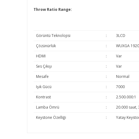
Throw Ratio Range:
Görüntü Teknolojisi
:
3LCD
Çözünürlük
:
WUXGA 1920
HDMI
:
Var
Ses Çıkışı
:
Var
Mesafe
:
Normal
Işık Gücü
:
7000
Kontrast
:
2.500.000:1
Lamba Ömrü
:
20.000 saat, 
Keystone Özelliği
:
Yatay Keysto