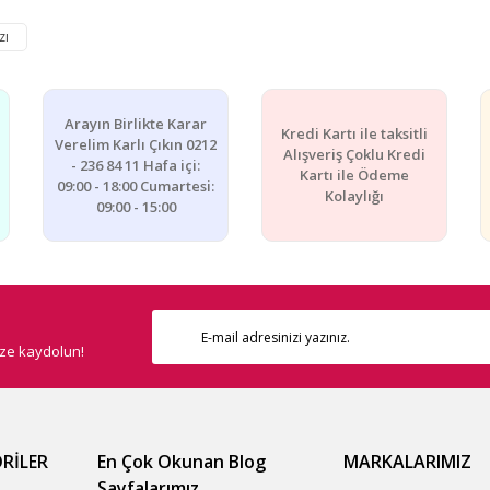
e diğer konularda yetersiz gördüğünüz noktaları öneri formunu kullanarak ta
zı
Bu ürüne ilk yorumu siz yapın!
Yorum Yaz
Arayın Birlikte Karar
Kredi Kartı ile taksitli
Verelim Karlı Çıkın 0212
Alışveriş Çoklu Kredi
- 236 84 11 Hafa içi:
Kartı ile Ödeme
09:00 - 18:00 Cumartesi:
Kolaylığı
09:00 - 15:00
ize kaydolun!
Gönder
RİLER
En Çok Okunan Blog
MARKALARIMIZ
Sayfalarımız