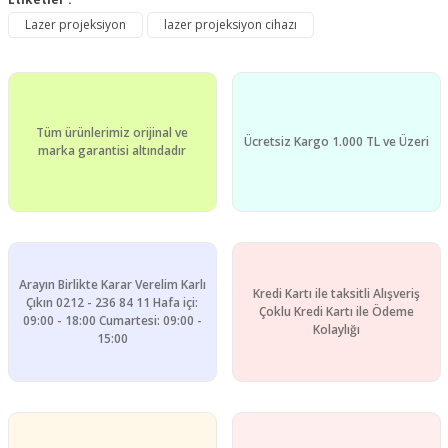
Bu ürüne ilk yorumu siz yapın!
kullanarak tarafımıza iletebilirsiniz.
Lazer projeksiyon
lazer projeksiyon cihazı
Görüş ve önerileriniz için teşekkür ederiz.
Yorum Yaz
Ürün resmi kalitesiz, bozuk veya görüntülenemiyor.
Ürün açıklamasında eksik bilgiler bulunuyor.
Tüm ürünlerimiz orijinal ve
Ürün bilgilerinde hatalar bulunuyor.
Ücretsiz Kargo 1.000 TL ve Üzeri
marka garantisi altındadır
Ürün fiyatı diğer sitelerden daha pahalı.
Bu ürüne benzer farklı alternatifler olmalı.
Arayın Birlikte Karar Verelim Karlı
Kredi Kartı ile taksitli Alışveriş
Çıkın 0212 - 236 84 11 Hafa içi:
Çoklu Kredi Kartı ile Ödeme
09:00 - 18:00 Cumartesi: 09:00 -
Gönder
Kolaylığı
15:00