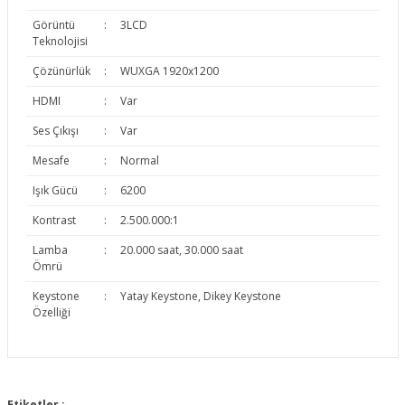
Görüntü
:
3LCD
Teknolojisi
Çözünürlük
:
WUXGA 1920x1200
HDMI
:
Var
Ses Çıkışı
:
Var
Mesafe
:
Normal
Işık Gücü
:
6200
Kontrast
:
2.500.000:1
Lamba
:
20.000 saat, 30.000 saat
Ömrü
Keystone
:
Yatay Keystone, Dikey Keystone
Özelliği
Bu ürünün fiyat bilgisi, resim, ürün açıklamalarında ve diğer
konularda yetersiz gördüğünüz noktaları öneri formunu
Etiketler :