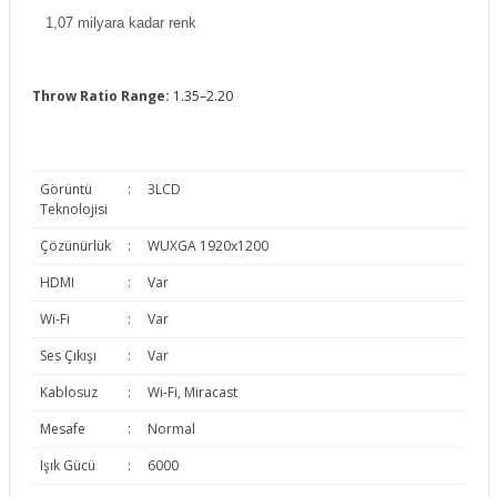
1,07 milyara kadar renk
Throw Ratio Range:
1.35–2.20
Görüntü
:
3LCD
Teknolojisi
Çözünürlük
:
WUXGA 1920x1200
HDMI
:
Var
Wi-Fi
:
Var
Ses Çıkışı
:
Var
Kablosuz
:
Wi-Fi, Miracast
Mesafe
:
Normal
Işık Gücü
:
6000