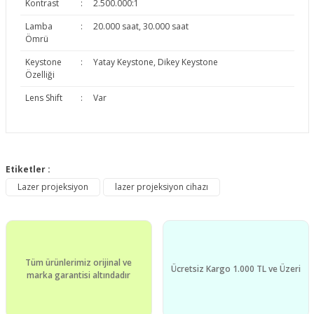
Kontrast
:
2.500.000:1
Lamba
:
20.000 saat, 30.000 saat
Ömrü
Keystone
:
Yatay Keystone, Dikey Keystone
Özelliği
Lens Shift
:
Var
Bu ürünün fiyat bilgisi, resim, ürün açıklamalarında ve diğer
konularda yetersiz gördüğünüz noktaları öneri formunu
Etiketler :
Bu ürüne ilk yorumu siz yapın!
kullanarak tarafımıza iletebilirsiniz.
Lazer projeksiyon
lazer projeksiyon cihazı
Görüş ve önerileriniz için teşekkür ederiz.
Yorum Yaz
Ürün resmi kalitesiz, bozuk veya görüntülenemiyor.
Ürün açıklamasında eksik bilgiler bulunuyor.
Tüm ürünlerimiz orijinal ve
Ürün bilgilerinde hatalar bulunuyor.
Ücretsiz Kargo 1.000 TL ve Üzeri
marka garantisi altındadır
Ürün fiyatı diğer sitelerden daha pahalı.
Bu ürüne benzer farklı alternatifler olmalı.