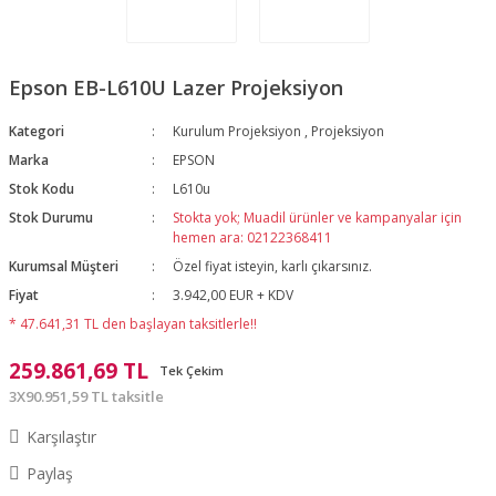
Epson EB-L610U Lazer Projeksiyon
Kategori
Kurulum Projeksiyon
,
Projeksiyon
Marka
EPSON
Stok Kodu
L610u
Stok Durumu
Stokta yok; Muadil ürünler ve kampanyalar için
hemen ara: 02122368411
Kurumsal Müşteri
Özel fiyat isteyin, karlı çıkarsınız.
Fiyat
3.942,00 EUR + KDV
* 47.641,31 TL den başlayan taksitlerle!!
259.861,69 TL
Tek Çekim
3X90.951,59 TL taksitle
Karşılaştır
Paylaş