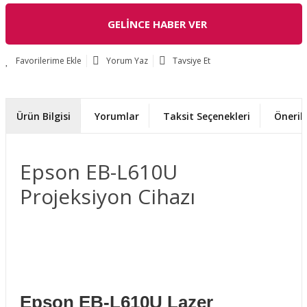
GELİNCE HABER VER
Yorum Yaz
Tavsiye Et
Ürün Bilgisi
Yorumlar
Taksit Seçenekleri
Önerile
Epson EB-L610U
Projeksiyon Cihazı
Epson EB-L610U Lazer