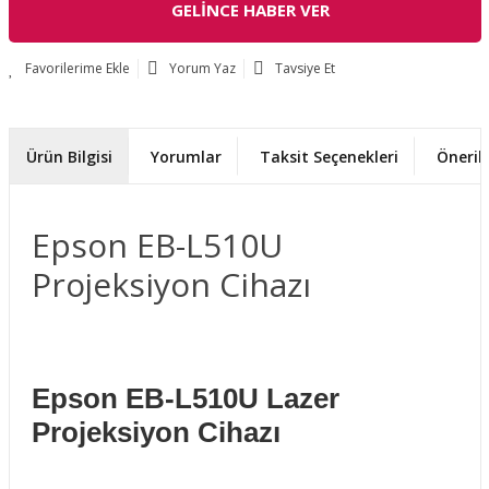
GELİNCE HABER VER
Yorum Yaz
Tavsiye Et
Ürün Bilgisi
Yorumlar
Taksit Seçenekleri
Önerile
Epson EB-L510U
Projeksiyon Cihazı
Epson EB-L510U Lazer
Projeksiyon Cihazı