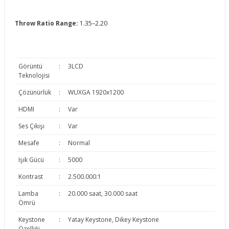
Throw Ratio Range:
1.35–2.20
Görüntü
:
3LCD
Teknolojisi
Çözünürlük
:
WUXGA 1920x1200
HDMI
:
Var
Ses Çıkışı
:
Var
Mesafe
:
Normal
Işık Gücü
:
5000
Kontrast
:
2.500.000:1
Lamba
:
20.000 saat, 30.000 saat
Ömrü
Keystone
:
Yatay Keystone, Dikey Keystone
Özelliği