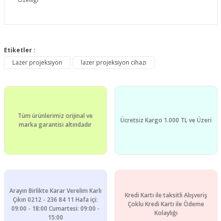
Bu ürünün fiyat bilgisi, resim, ürün açıklamalarında ve diğer
konularda yetersiz gördüğünüz noktaları öneri formunu
Etiketler :
Bu ürüne ilk yorumu siz yapın!
kullanarak tarafımıza iletebilirsiniz.
Lazer projeksiyon
lazer projeksiyon cihazı
Görüş ve önerileriniz için teşekkür ederiz.
Yorum Yaz
Ürün resmi kalitesiz, bozuk veya görüntülenemiyor.
Ürün açıklamasında eksik bilgiler bulunuyor.
Tüm ürünlerimiz orijinal ve
Ürün bilgilerinde hatalar bulunuyor.
Ücretsiz Kargo 1.000 TL ve Üzeri
marka garantisi altındadır
Ürün fiyatı diğer sitelerden daha pahalı.
Bu ürüne benzer farklı alternatifler olmalı.
Arayın Birlikte Karar Verelim Karlı
Kredi Kartı ile taksitli Alışveriş
Çıkın 0212 - 236 84 11 Hafa içi:
Çoklu Kredi Kartı ile Ödeme
09:00 - 18:00 Cumartesi: 09:00 -
Gönder
Kolaylığı
15:00