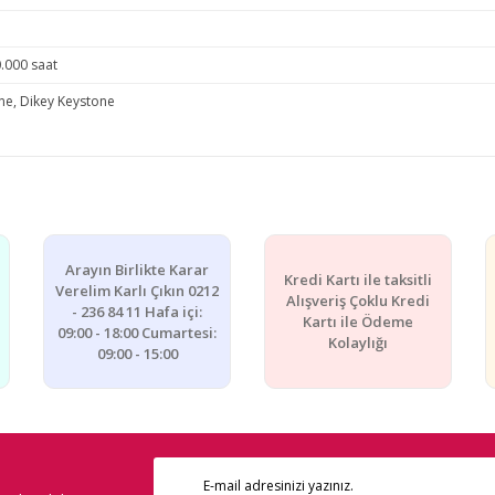
.000 saat
ne, Dikey Keystone
e diğer konularda yetersiz gördüğünüz noktaları öneri formunu kullanarak ta
Bu ürüne ilk yorumu siz yapın!
Arayın Birlikte Karar
Kredi Kartı ile taksitli
Yorum Yaz
Verelim Karlı Çıkın 0212
Alışveriş Çoklu Kredi
- 236 84 11 Hafa içi:
Kartı ile Ödeme
09:00 - 18:00 Cumartesi:
Kolaylığı
09:00 - 15:00