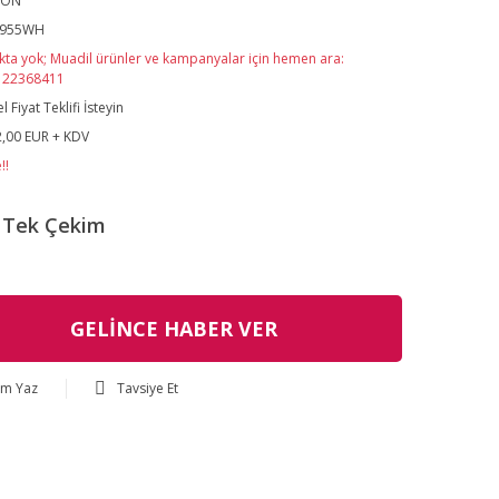
SON
-955WH
kta yok; Muadil ürünler ve kampanyalar için hemen ara:
122368411
l Fiyat Teklifi İsteyin
,00 EUR + KDV
!!
Tek Çekim
GELİNCE HABER VER
um Yaz
Tavsiye Et