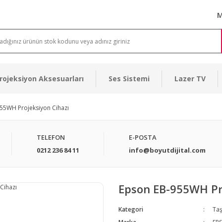
M
rojeksiyon Aksesuarları
Ses Sistemi
Lazer TV
55WH Projeksiyon Cihazı
TELEFON
E-POSTA
0212 236 84 11
info@boyutdijital.com
Epson EB-955WH Pro
Kategori
Taş