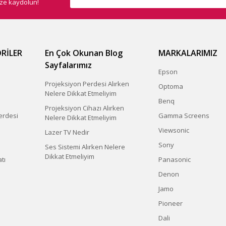
ize kaydolun!
Gönder
RİLER
En Çok Okunan Blog
MARKALARIMIZ
Sayfalarımız
Epson
Projeksiyon Perdesi Alırken
Optoma
Nelere Dikkat Etmeliyim
Benq
Projeksiyon Cihazı Alırken
erdesi
Gamma Screens
Nelere Dikkat Etmeliyim
Viewsonic
Lazer TV Nedir
Sony
Ses Sistemi Alırken Nelere
Dikkat Etmeliyim
tı
Panasonic
Denon
Jamo
Pioneer
Dali