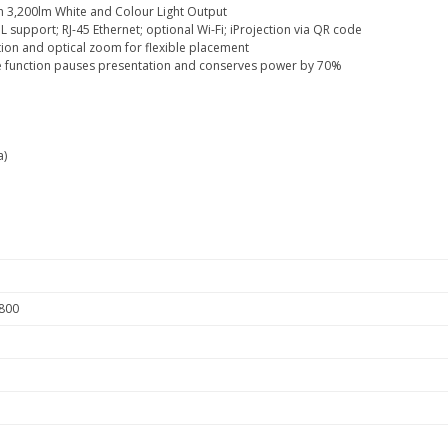
gh 3,200lm White and Colour Light Output
support; RJ-45 Ethernet; optional Wi-Fi; iProjection via QR code
ction and optical zoom for flexible placement
te function pauses presentation and conserves power by 70%
a)
800