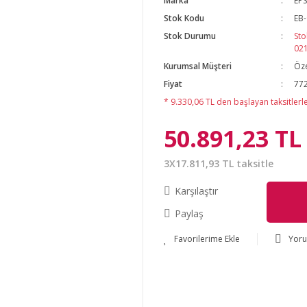
Marka
EP
Stok Kodu
EB
Stok Durumu
Sto
02
Kurumsal Müşteri
Öze
Fiyat
772
* 9.330,06 TL den başlayan taksitlerle
50.891,23 TL
3X17.811,93 TL taksitle
Karşılaştır
Paylaş
Yor