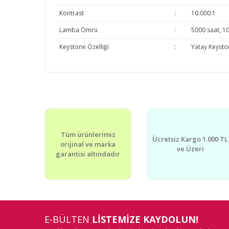
Kontrast
:
10.000:1
Lamba Ömrü
:
5000 saat, 10
Keystone Özelliği
:
Yatay Keysto
Bu ürünün fiyat bilgisi, resim, ürün açıklamalarında v
Görüş ve önerileriniz için teşekkür ederiz.
Ürün resmi kalitesiz, bozuk veya görüntülenemiyor.
Tüm ürünlerimiz
Ürün açıklamasında eksik bilgiler bulunuyor.
Ücretsiz Kargo 1.000 TL
orijinal ve marka
ve Üzeri
Ürün bilgilerinde hatalar bulunuyor.
garantisi altındadır
Ürün fiyatı diğer sitelerden daha pahalı.
Bu ürüne benzer farklı alternatifler olmalı.
E-BÜLTEN
LİSTEMİZE KAYDOLUN!