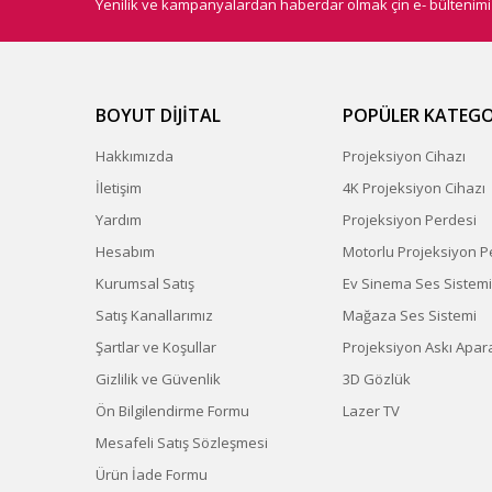
Yenilik ve kampanyalardan haberdar olmak çin e- bültenim
BOYUT DİJİTAL
POPÜLER KATEGO
Hakkımızda
Projeksiyon Cihazı
İletişim
4K Projeksiyon Cihazı
Yardım
Projeksiyon Perdesi
Hesabım
Motorlu Projeksiyon P
Kurumsal Satış
Ev Sinema Ses Sistemi
Satış Kanallarımız
Mağaza Ses Sistemi
Şartlar ve Koşullar
Projeksiyon Askı Apara
Gizlilik ve Güvenlik
3D Gözlük
Ön Bilgilendirme Formu
Lazer TV
Mesafeli Satış Sözleşmesi
Ürün İade Formu