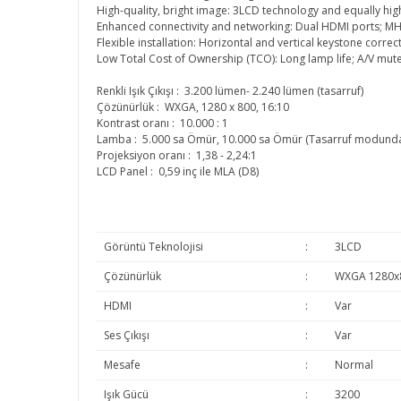
High-quality, bright image: 3LCD technology and equally hi
Enhanced connectivity and networking: Dual HDMI ports; MHL 
Flexible installation: Horizontal and vertical keystone corre
Low Total Cost of Ownership (TCO): Long lamp life; A/V mu
Renkli Işık Çıkışı : 3.200 lümen- 2.240 lümen (tasarruf)
Çözünürlük : WXGA, 1280 x 800, 16:10
Kontrast oranı : 10.000 : 1
Lamba : 5.000 sa Ömür, 10.000 sa Ömür (Tasarruf modund
Projeksiyon oranı : 1,38 - 2,24:1
LCD Panel : 0,59 inç ile MLA (D8)
Görüntü Teknolojisi
:
3LCD
Çözünürlük
:
WXGA 1280x
HDMI
:
Var
Ses Çıkışı
:
Var
Mesafe
:
Normal
Işık Gücü
:
3200