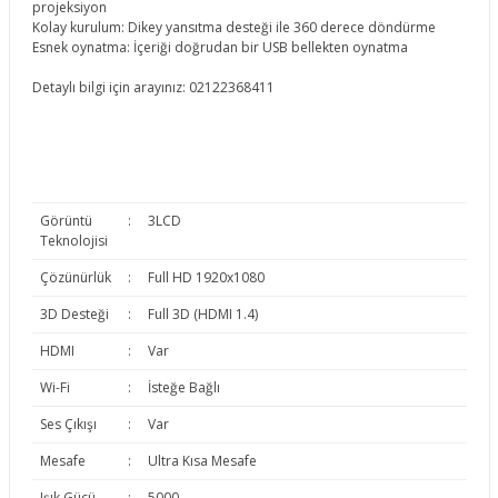
projeksiyon
Kolay kurulum: Dikey yansıtma desteği ile 360 derece döndürme
Esnek oynatma: İçeriği doğrudan bir USB bellekten oynatma
Detaylı bilgi için arayınız: 02122368411
Görüntü
:
3LCD
Teknolojisi
Çözünürlük
:
Full HD 1920x1080
3D Desteği
:
Full 3D (HDMI 1.4)
HDMI
:
Var
Wi-Fi
:
İsteğe Bağlı
Ses Çıkışı
:
Var
Mesafe
:
Ultra Kısa Mesafe
Işık Gücü
:
5000