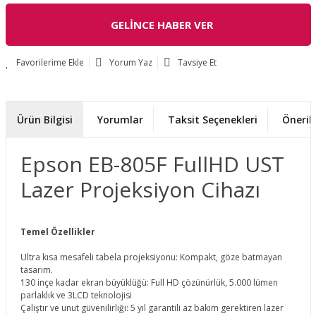
GELİNCE HABER VER
Yorum Yaz
Tavsiye Et
Ürün Bilgisi
Yorumlar
Taksit Seçenekleri
Önerile
Epson EB-805F FullHD UST
Lazer Projeksiyon Cihazı
Temel Özellikler
Ultra kısa mesafeli tabela projeksiyonu: Kompakt, göze batmayan
tasarım.
130 inçe kadar ekran büyüklüğü: Full HD çözünürlük, 5.000 lümen
parlaklık ve 3LCD teknolojisi
Çalıştır ve unut güvenilirliği: 5 yıl garantili az bakım gerektiren lazer