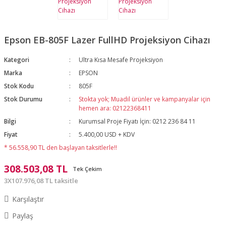
Epson EB-805F Lazer FullHD Projeksiyon Cihazı
Kategori
Ultra Kısa Mesafe Projeksiyon
Marka
EPSON
Stok Kodu
805F
Stok Durumu
Stokta yok; Muadil ürünler ve kampanyalar için
hemen ara: 02122368411
Bilgi
Kurumsal Proje Fiyatı İçin: 0212 236 84 11
Fiyat
5.400,00 USD + KDV
* 56.558,90 TL den başlayan taksitlerle!!
308.503,08 TL
Tek Çekim
3X107.976,08 TL taksitle
Karşılaştır
Paylaş