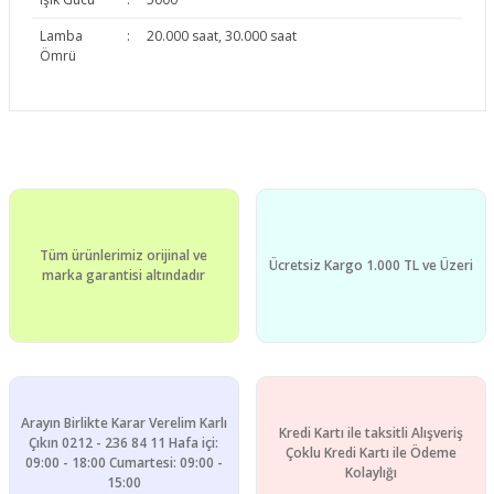
Lamba
:
20.000 saat, 30.000 saat
Ömrü
Bu ürünün fiyat bilgisi, resim, ürün açıklamalarında ve diğer
konularda yetersiz gördüğünüz noktaları öneri formunu
Bu ürüne ilk yorumu siz yapın!
kullanarak tarafımıza iletebilirsiniz.
Görüş ve önerileriniz için teşekkür ederiz.
Yorum Yaz
Tüm ürünlerimiz orijinal ve
Ürün resmi kalitesiz, bozuk veya görüntülenemiyor.
Ücretsiz Kargo 1.000 TL ve Üzeri
marka garantisi altındadır
Ürün açıklamasında eksik bilgiler bulunuyor.
Ürün bilgilerinde hatalar bulunuyor.
Ürün fiyatı diğer sitelerden daha pahalı.
Bu ürüne benzer farklı alternatifler olmalı.
Arayın Birlikte Karar Verelim Karlı
Kredi Kartı ile taksitli Alışveriş
Çıkın 0212 - 236 84 11 Hafa içi:
Çoklu Kredi Kartı ile Ödeme
09:00 - 18:00 Cumartesi: 09:00 -
Kolaylığı
15:00