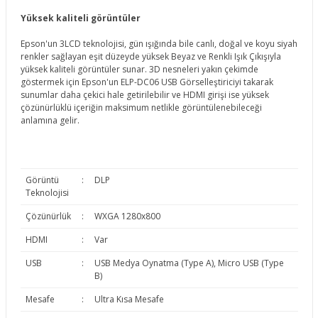
Yüksek kaliteli görüntüler
Epson'un 3LCD teknolojisi, gün ışığında bile canlı, doğal ve koyu siyah
renkler sağlayan eşit düzeyde yüksek Beyaz ve Renkli Işık Çıkışıyla
yüksek kaliteli görüntüler sunar. 3D nesneleri yakın çekimde
göstermek için Epson'un ELP-DC06 USB Görselleştiriciyi takarak
sunumlar daha çekici hale getirilebilir ve HDMI girişi ise yüksek
çözünürlüklü içeriğin maksimum netlikle görüntülenebileceği
anlamına gelir.
Görüntü
:
DLP
Teknolojisi
Çözünürlük
:
WXGA 1280x800
HDMI
:
Var
USB
:
USB Medya Oynatma (Type A), Micro USB (Type
B)
Mesafe
:
Ultra Kısa Mesafe