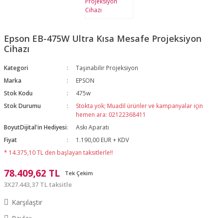
Epson EB-475W Ultra Kısa Mesafe Projeksiyon
Cihazı
Kategori
Taşınabilir Projeksiyon
Marka
EPSON
Stok Kodu
475w
Stok Durumu
Stokta yok; Muadil ürünler ve kampanyalar için
hemen ara: 02122368411
BoyutDijital'in Hediyesi
Askı Aparatı
Fiyat
1.190,00 EUR + KDV
* 14.375,10 TL den başlayan taksitlerle!!
78.409,62 TL
Tek Çekim
3X27.443,37 TL taksitle
Karşılaştır