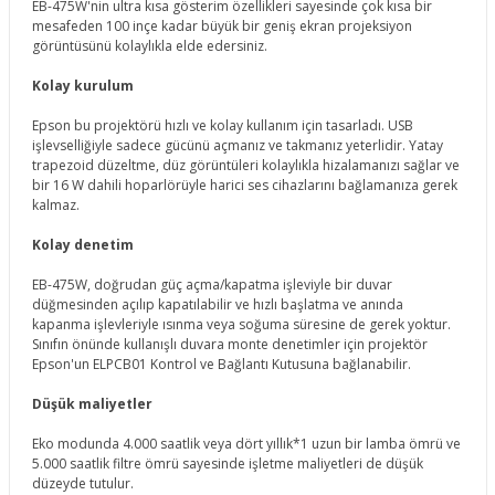
EB-475W'nin ultra kısa gösterim özellikleri sayesinde çok kısa bir
mesafeden 100 inçe kadar büyük bir geniş ekran projeksiyon
görüntüsünü kolaylıkla elde edersiniz.
Kolay kurulum
Epson bu projektörü hızlı ve kolay kullanım için tasarladı. USB
işlevselliğiyle sadece gücünü açmanız ve takmanız yeterlidir. Yatay
trapezoid düzeltme, düz görüntüleri kolaylıkla hizalamanızı sağlar ve
bir 16 W dahili hoparlörüyle harici ses cihazlarını bağlamanıza gerek
kalmaz.
Kolay denetim
EB-475W, doğrudan güç açma/kapatma işleviyle bir duvar
düğmesinden açılıp kapatılabilir ve hızlı başlatma ve anında
kapanma işlevleriyle ısınma veya soğuma süresine de gerek yoktur.
Sınıfın önünde kullanışlı duvara monte denetimler için projektör
Epson'un ELPCB01 Kontrol ve Bağlantı Kutusuna bağlanabilir.
Düşük maliyetler
Eko modunda 4.000 saatlik veya dört yıllık*1 uzun bir lamba ömrü ve
5.000 saatlik filtre ömrü sayesinde işletme maliyetleri de düşük
düzeyde tutulur.