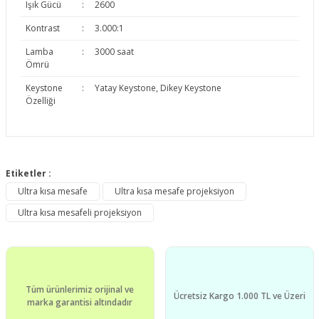
Işık Gücü
:
2600
Kontrast
:
3.000:1
Lamba
:
3000 saat
Ömrü
Keystone
:
Yatay Keystone, Dikey Keystone
Özelliği
Bu ürünün fiyat bilgisi, resim, ürün açıklamalarında ve diğer
konularda yetersiz gördüğünüz noktaları öneri formunu
Etiketler :
Bu ürüne ilk yorumu siz yapın!
kullanarak tarafımıza iletebilirsiniz.
Ultra kısa mesafe
Ultra kısa mesafe projeksiyon
Görüş ve önerileriniz için teşekkür ederiz.
Ultra kısa mesafeli projeksiyon
Yorum Yaz
Ürün resmi kalitesiz, bozuk veya görüntülenemiyor.
Ürün açıklamasında eksik bilgiler bulunuyor.
Ürün bilgilerinde hatalar bulunuyor.
Tüm ürünlerimiz orijinal ve
Ürün fiyatı diğer sitelerden daha pahalı.
Ücretsiz Kargo 1.000 TL ve Üzeri
marka garantisi altındadır
Bu ürüne benzer farklı alternatifler olmalı.