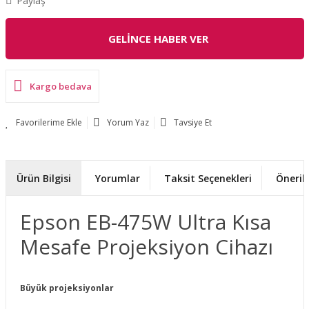
Paylaş
GELİNCE HABER VER
Kargo bedava
Yorum Yaz
Tavsiye Et
Ürün Bilgisi
Yorumlar
Taksit Seçenekleri
Önerile
Epson EB-475W Ultra Kısa
Mesafe Projeksiyon Cihazı
Büyük projeksiyonlar