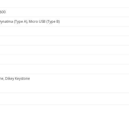
800
natma (Type A), Micro USB (Type B)
ne, Dikey Keystone
e diğer konularda yetersiz gördüğünüz noktaları öneri formunu kullanarak ta
Bu ürüne ilk yorumu siz yapın!
Yorum Yaz