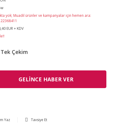
SON
5w
kta yok; Muadil ürünler ve kampanyalar için hemen ara:
122368411
,40 EUR + KDV
e!!
Tek Çekim
GELİNCE HABER VER
um Yaz
Tavsiye Et