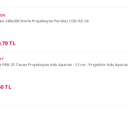
GEN
n 240x200 Storlu Projeksiyon Perdesi COD-AX-24
0,70 TL
RT
Gönder
 PRB-2S Tavan Projeksiyon Askı Aparatı - 12 cm - Projektör Askı Aparat
60 TL