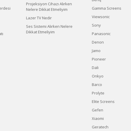
Projeksiyon Cihazı Alırken
erdesi
Gamma Screens
Nelere Dikkat Etmeliyim
Viewsonic
Lazer TV Nedir
Sony
Ses Sistemi Alırken Nelere
Dikkat Etmeliyim
tı
Panasonic
Denon
Jamo
Pioneer
Dali
Onkyo
Barco
Prolyte
Elite Screens
Gefen
Xiaomi
Geratech