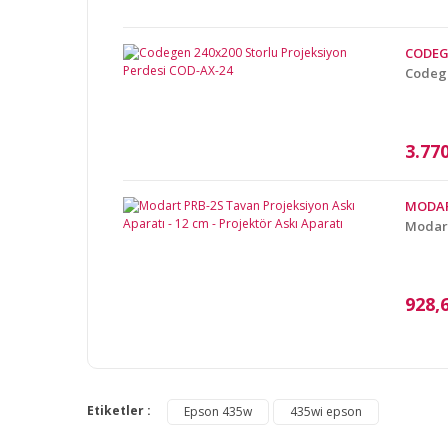
Ürün bilgilerinde hatalar bulunuyor.
CODE
Ürün fiyatı diğer sitelerden daha pahalı.
Codege
Bu ürüne benzer farklı alternatifler olmalı.
3.77
MODA
Modart
928,
Etiketler :
Epson 435w
435wi epson