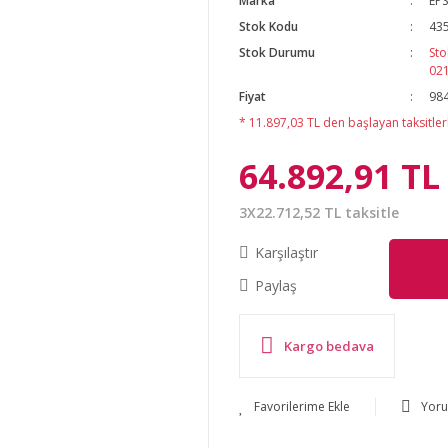
Marka
EP
Stok Kodu
43
Stok Durumu
Sto
02
Fiyat
984
* 11.897,03 TL den başlayan taksitlerl
64.892,91 TL
3X22.712,52 TL taksitle
Karşılaştır
Paylaş
Kargo bedava
Yor