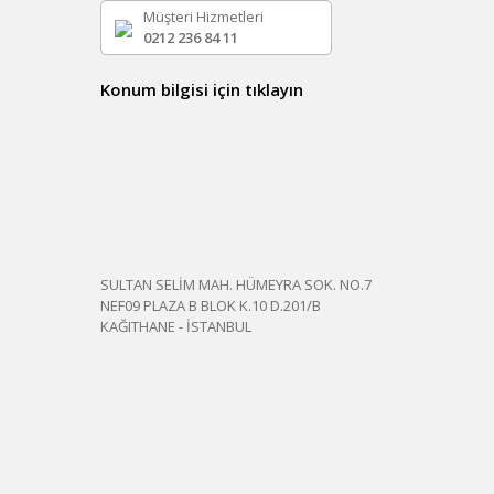
Müşteri Hizmetleri
0212 236 84 11
Konum bilgisi için tıklayın
SULTAN SELİM MAH. HÜMEYRA SOK. NO.7
NEF09 PLAZA B BLOK K.10 D.201/B
KAĞITHANE - İSTANBUL