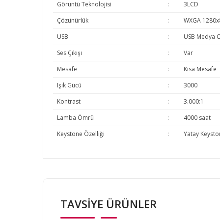
Görüntü Teknolojisi
:
3LCD
Çözünürlük
:
WXGA 1280x
USB
:
USB Medya Oy
Ses Çıkışı
:
Var
Mesafe
:
Kısa Mesafe
Işık Gücü
:
3000
Kontrast
:
3.000:1
Lamba Ömrü
:
4000 saat
Keystone Özelliği
:
Yatay Keysto
Bu ürünün fiyat bilgisi, resim, ürün açıklamalarında v
Görüş ve önerileriniz için teşekkür ederiz.
TAVSİYE ÜRÜNLER
Ürün resmi kalitesiz, bozuk veya görüntülenemiyor.
Ürün açıklamasında eksik bilgiler bulunuyor.