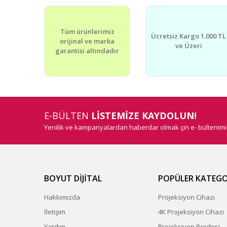
Tüm ürünlerimiz
Ücretsiz Kargo 1.000 TL
orijinal ve marka
ve Üzeri
garantisi altındadır
E-BÜLTEN
LİSTEMİZE KAYDOLUN!
Yenilik ve kampanyalardan haberdar olmak çin e- bültenim
BOYUT DİJİTAL
POPÜLER KATEGO
Hakkımızda
Projeksiyon Cihazı
İletişim
4K Projeksiyon Cihazı
Yardım
Projeksiyon Perdesi